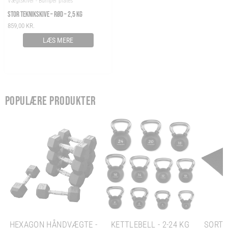
Vægtskiver - Bumper plates
STOR TEKNIKSKIVE – RØD – 2,5 KG
859,00
KR.
LÆS MERE
POPULÆRE PRODUKTER
HEXAGON HÅNDVÆGTE -
KETTLEBELL - 2-24 KG
SORT 