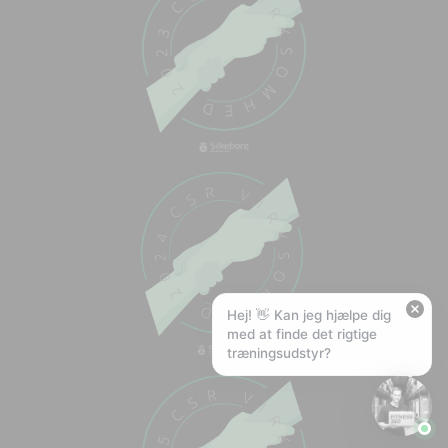
Chat med os
Svar inden for sekunder
🏋️
Hej! Hvad kan jeg hjælpe med?
Stil mig et spørgsmål om vores produkter,
levering eller returnering — jeg er klar!
🚚
Hvad koster fragt, og hvor hurtigt leverer I?
📦
Har I gratis fragt?
❤️
Kan I lave et tilbud?
Hej! 👋 Kan jeg hjælpe dig
med at finde det rigtige
træningsudstyr?