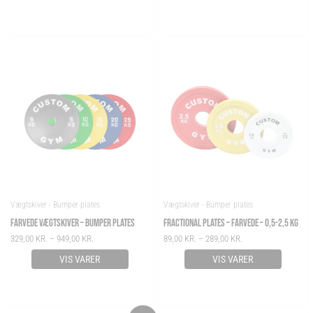
PRICE
PRICE
RANGE:
RANGE:
329,00 KR.
89,00 KR.
THROUGH
THROUGH
949,00 KR.
289,00 KR.
Vægtskiver - Bumper plates
Vægtskiver - Bumper plates
FARVEDE VÆGTSKIVER – BUMPER PLATES
FRACTIONAL PLATES – FARVEDE – 0,5-2,5 KG
329,00
KR.
–
949,00
KR.
89,00
KR.
–
289,00
KR.
VIS VARER
VIS VARER