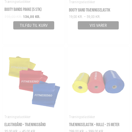
Træningselastikker
Træningselastikker
BOOTY BANDS PAKKE (5 STK)
BOOTY BAND TRÆNINGSELASTIK
195,00
KR.
136,00
KR.
19,00
KR.
–
59,00
KR.
TILFØJ TIL KURV
VIS VARER
PRICE
PRICE
RANGE:
RANGE:
35,00 KR.
299,00 KR.
THROUGH
THROUGH
45,00 KR.
399,00 KR.
Træningselastikker
Træningselastikker
ELASTIKBÅND – TRÆNINGSBÅND
TRÆNINGSELASTIK – RULLE – 25 METER
35,00
KR.
–
45,00
KR.
299,00
KR.
–
399,00
KR.