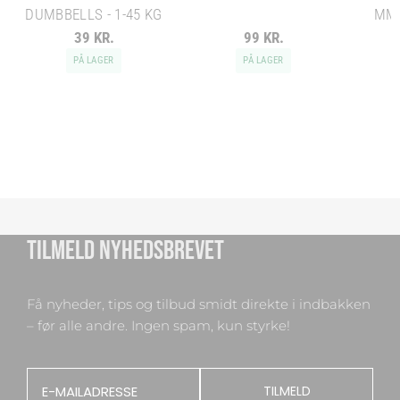
DUMBBELLS - 1-45 KG
MM 
39 KR.
99 KR.
PÅ LAGER
PÅ LAGER
TILMELD NYHEDSBREVET
Få nyheder, tips og tilbud smidt direkte i indbakken
– før alle andre. Ingen spam, kun styrke!
Email
TILMELD