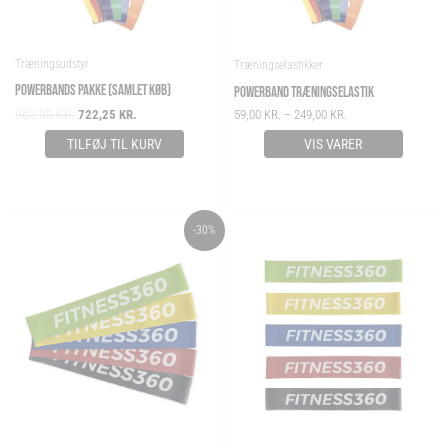
Træningsudstyr
Træningselastikker
POWERBANDS PAKKE (SAMLET KØB)
POWERBAND TRÆNINGSELASTIK
963,00
KR.
722,25
KR.
59,00
KR.
–
249,00
KR.
TILFØJ TIL KURV
VIS VARER
ORIGINAL
CURRENT
PRICE
-30%
PRICE
PRICE
RANGE:
WAS:
IS:
19,00 KR.
195,00 KR..
136,00 KR..
THROUGH
59,00 KR.