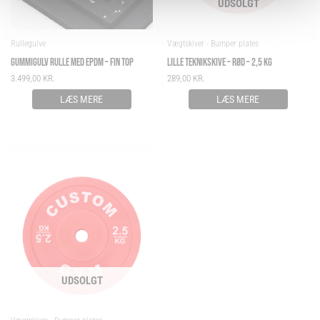
UDSOLGT
Rullegulve
Vægtskiver - Bumper plates
GUMMIGULV RULLE MED EPDM – FIN TOP
LILLE TEKNIKSKIVE – RØD – 2,5 KG
3.499,00
KR.
289,00
KR.
LÆS MERE
LÆS MERE
UDSOLGT