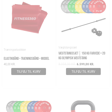
8.058,00 KR..
6.599,00 KR..
Vægtstangssæt
Træningselastikker
VÆGTSTANGSSÆT │ 150 KG FARVEDE + 20
KG OLYMPISK VÆGTSTANG
ELASTIKBÅND – TRÆNINGSBÅND – MIDDEL
8.058,00
KR.
40,00
KR.
6.599,00
KR.
TILFØJ TIL KURV
TILFØJ TIL KURV