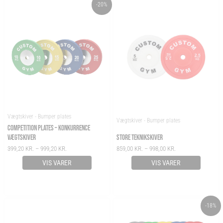
PRICE
PRICE
-20%
RANGE:
RANGE:
399,20 KR.
859,00 KR.
THROUGH
THROUGH
999,20 KR.
998,00 KR.
Vægtskiver - Bumper plates
Vægtskiver - Bumper plates
COMPETITION PLATES – KONKURRENCE
VÆGTSKIVER
STORE TEKNIKSKIVER
399,20
KR.
–
999,20
KR.
859,00
KR.
–
998,00
KR.
VIS VARER
VIS VARER
ORIGINAL
CURRENT
-18%
PRICE
PRICE
WAS:
IS: