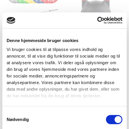
Denne hjemmeside bruger cookies
Vægtstangssæt
Kettlebells
VÆGTSTANGSSÆT │ 150 KG FARVEDE + 20
Vi bruger cookies til at tilpasse vores indhold og
KG SØLV OLYMPISK VÆGTSTANG
COMPETITION KETTLEBELL 32 KG
annoncer, til at vise dig funktioner til sociale medier og til
VIND 2 VALGFRIE HÅNDVÆGTE 💥
6.599,00
KR.
929,00
KR.
at analysere vores trafik. Vi deler også oplysninger om
Tilmeld dig nyhedsbrevet og deltag i
din brug af vores hjemmeside med vores partnere inden
TILFØJ TIL KURV
TILFØJ TIL KURV
konkurrencen om 2 valgfrie
for sociale medier, annonceringspartnere og
analysepartnere. Vores partnere kan kombinere disse
håndvægte. (
Vælg selv vægten –
data med andre oplysninger, du har givet dem, eller som
maks. 1.000 kr.)
de har indsamlet fra din brug af deres tjenester.
Navn
Samtykkevalg
Email
Nødvendig