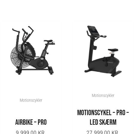
RENT
E
,20 KR..
Motionscykler
Motionscykler
MOTIONSCYKEL – PRO –
AIRBIKE – PRO
LED SKÆRM
9.999,00
KR.
27.999,00
KR.