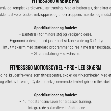
FITNESS360 AIRBIKE PRO
ntensiv og komplet kardiovaskulær træning. Med et bæltetræk, der sikrer
 Cyklen aktiverer både overkroppens og underkroppens muskler, og modst
Specifikationer og fordele:
– Bæltetræk for mindre støj og vedligeholdelse.
– Ergonomisk design med justerbart silikonesæde og 3-i-1 styr.
– Intuitiv skærm med standard programmer og real-time træningsdata.
– Strømtilslutning – selvdreven.
FITNESS360 MOTIONSCYKEL – PRO – LED SKÆRM
med høj brugerfrekvens som fitnesscentre, skoler og virksomheder. Med
og effektiv træning. Cyklen er selvgenererende, hvilket gør den fleksibel i 
Specifikationer og fordele:
– 40 modstandsniveauer for tilpasset træning.
– Integrerede pulsmålere i håndtagene.