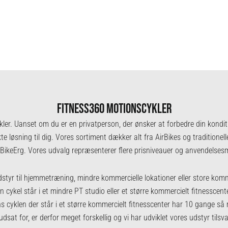
FITNESS360 MOTIONSCYKLER
ler. Uanset om du er en privatperson, der ønsker at forbedre din kondit
fekte løsning til dig. Vores sortiment dækker alt fra AirBikes og traditione
BikeErg. Vores udvalg repræsenterer flere prisniveauer og anvendelsesm
styr til hjemmetræning, mindre kommercielle lokationer eller store komme
en cykel står i et mindre PT studio eller et større kommercielt fitnesscen
ns cyklen der står i et større kommercielt fitnesscenter har 10 gange så
 udsat for, er derfor meget forskellig og vi har udviklet vores udstyr tilsv