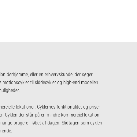
ion derhjemme, eller en erhvervskunde, der søger
lle motionscykler til siddecykler og high-end modellen
uligheder.
rcielle lokationer. Cyklernes funktionalitet og priser
ter. Cyklen der står på en mindre kommerciel lokation
 mange brugere i løbet af dagen. Slidtagen som cyklen
arende.