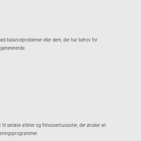
 med balanceproblemer eller dem, der har behov for
vgenererende.
l seriøse atleter og fitnessentusiaster, der ønsker en
træningsprogrammer.