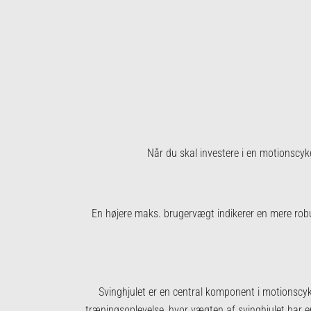
Når du skal investere i en motionscykel
En højere maks. brugervægt indikerer en mere robus
Svinghjulet er en central komponent i motionscykl
træningsoplevelse, hvor vægten af svinghjulet har en