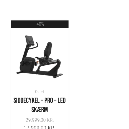
ORIGINAL
CURRENT
-40%
PRICE
PRICE
WAS:
IS:
29.999,00 KR..
17.999,00 KR..
Outlet
SIDDECYKEL – PRO – LED
SKÆRM
29.999,00
KR.
17.999,00
KR.