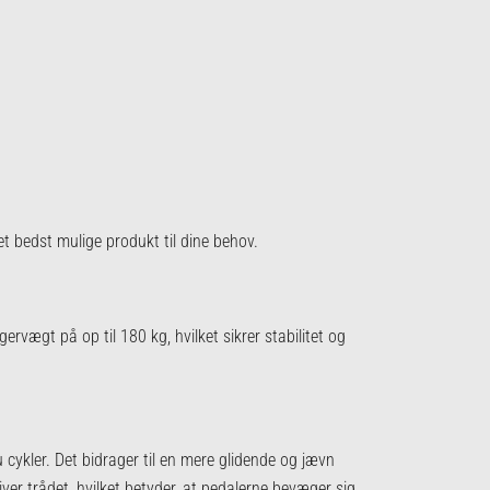
det bedst mulige produkt til dine behov.
vægt på op til 180 kg, hvilket sikrer stabilitet og
 cykler. Det bidrager til en mere glidende og jævn
ver trådet, hvilket betyder, at pedalerne bevæger sig