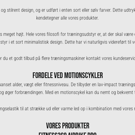
 og stilrent design, og er udført i enten sort eller sølv farver. Dette udtr
kendetegner alle vores produkter.
s meget højt. Hele vores filosofi for træningsudstyr er, at der skal være 
tyr i et sort minimalistisk design. Dette har vi naturligvis videreført ti
r du et godt
tilbud på flere træningsmaskiner
kontakt vores kundeservi
FORDELE VED MOTIONSCYKLER
 uanset alder, vægt eller fitnessniveau. De tilbyder en lav-impact trænin
 og øger forbrændingen. Med en motionscykel kan du nemt og bekvemt tr
ngselastik
til at strække ud eller varme led op i kombination med vores 
VORES PRODUKTER