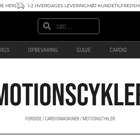
RE HER)
1-2 HVERDAGES LEVERING
HØJ KUNDETILFREDSHE
Search
Search
RIGS
OPBEVARING
GULVE
CARDIO
MOTIONSCYKLE
FORSIDE
/
CARDIOMASKINER
/ MOTIONSCYKLER