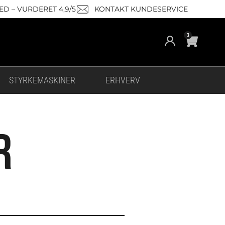
D – VURDERET 4,9/5
KONTAKT KUNDESERVICE
Cart
3
STYRKEMASKINER
ERHVERV
R