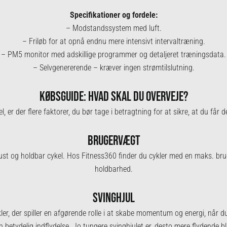
Specifikationer og fordele:
– Modstandssystem med luft.
– Friløb for at opnå endnu mere intensivt intervaltræning.
– PM5 monitor med adskillige programmer og detaljeret træningsdata.
– Selvgenererende – kræver ingen strømtilslutning.
KØBSGUIDE: HVAD SKAL DU OVERVEJE?
, er der flere faktorer, du bør tage i betragtning for at sikre, at du får 
BRUGERVÆGT
t og holdbar cykel. Hos Fitness360 finder du cykler med en maks. bruger
holdbarhed.
SVINGHJUL
er, der spiller en afgørende rolle i at skabe momentum og energi, når du
 betydelig indflydelse. Jo tungere svinghjulet er, desto mere flydende bli