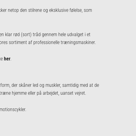
ykker netop den stilrene og eksklusive følelse, som
en klar rød (sort) tråd gennem hele udvalget i et
l vores sortiment af professionelle træningsmaskiner.
ce
her
.
gsform, der skåner led og muskler, samtidig med at de
æne hjemme eller på arbejdet, uanset vejret.
motionscykler.