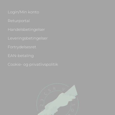
Login/Min konto
Returportal
Handelsbetingelser
Leveringsbetingelser
Fortrydelsesret
EAN-betaling
Cookie- og privatlivspolitik
Chat med os
Svar inden for sekunder
🏋️
Hej! Hvad kan jeg hjælpe med?
Stil mig et spørgsmål om vores produkter,
levering eller returnering — jeg er klar!