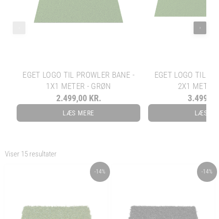
‹
›
EGET LOGO TIL PROWLER BANE -
EGET LOGO TIL PR
1X1 METER - GRØN
2X1 METER 
2.499,00 KR.
3.499,00
LÆS MERE
LÆS ME
Viser 15 resultater
ORIGINAL
CURRENT
ORIGINAL
CURRENT
-14%
-14%
PRICE
PRICE
PRICE
PRICE
WAS:
IS:
WAS:
IS:
349,00 KR..
299,00 KR..
349,00 KR..
299,00 KR..