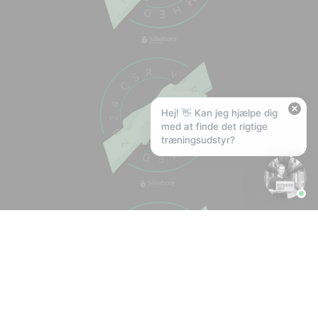
🚚
Hvad koster fragt, og hvor hurtigt leverer I?
📦
Har I gratis fragt?
❤️
Kan I lave et tilbud?
Hej! 👋 Kan jeg hjælpe dig
med at finde det rigtige
træningsudstyr?