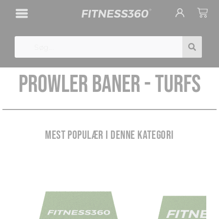
Gå
Cart
til
indholdet
Search
PROWLER BANER - TURFS
MEST POPULÆR I DENNE KATEGORI