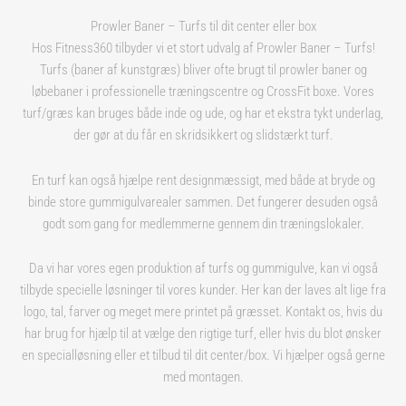
Prowler Baner – Turfs til dit center eller box
Hos Fitness360 tilbyder vi et stort udvalg af Prowler Baner – Turfs!
Turfs (baner af kunstgræs) bliver ofte brugt til prowler baner og
løbebaner i professionelle træningscentre og CrossFit boxe. Vores
turf/græs kan bruges både inde og ude, og har et ekstra tykt underlag,
der gør at du får en skridsikkert og slidstærkt turf.
En turf kan også hjælpe rent designmæssigt, med både at bryde og
binde store gummigulvarealer sammen. Det fungerer desuden også
godt som gang for medlemmerne gennem din træningslokaler.
Da vi har vores egen produktion af turfs og gummigulve, kan vi også
tilbyde specielle løsninger til vores kunder. Her kan der laves alt lige fra
logo, tal, farver og meget mere printet på græsset. Kontakt os, hvis du
har brug for hjælp til at vælge den rigtige turf, eller hvis du blot ønsker
en specialløsning eller et tilbud til dit center/box. Vi hjælper også gerne
med montagen.