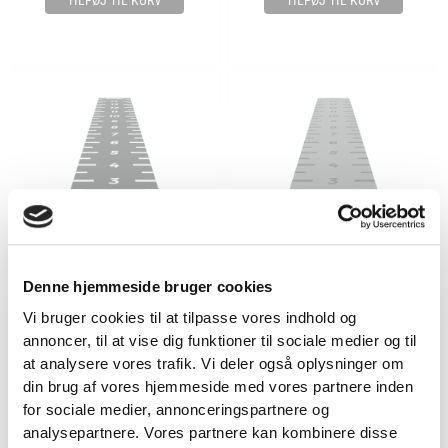
TILFØJ TIL KURV
TILFØJ TIL KURV
Denne hjemmeside bruger cookies
Prowler Baner - Turfs
Prowler Baner - Turfs
Vi bruger cookies til at tilpasse vores indhold og
PROWLER BANE MED MARKERINGER – 2×15
PROWLER BANE MED MARKERINGER – 2×15
annoncer, til at vise dig funktioner til sociale medier og til
VIND 2 VALGFRIE HÅNDVÆGTE 💥
METER – SORT
METER – GRÅ
at analysere vores trafik. Vi deler også oplysninger om
17.999,00
KR.
17.999,00
KR.
Tilmeld dig nyhedsbrevet og deltag i
din brug af vores hjemmeside med vores partnere inden
TILFØJ TIL KURV
TILFØJ TIL KURV
konkurrencen om 2 valgfrie
for sociale medier, annonceringspartnere og
analysepartnere. Vores partnere kan kombinere disse
håndvægte. (
Vælg selv vægten –