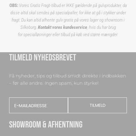
OBS:
Vores Gratis Fragt-tilbud er IKKE gældende på gulvprodukter, da
disse altid skal sendes på specialpaller, for ikke at gå i stykker under
fragt. Du kan altid afhente gulv gratis på vores lager og showroom i
Silkeborg.
Kontakt vores kundeservice
, hvis du har brug
for specialløsninger eller tilbud på køb ved større mængder.
TILMELD NYHEDSBREVET
Få nyheder, tips og tilbud smidt direkte i indbakken
– før alle andre. Ingen spam, kun styrke!
Email
TILMELD
SHOWROOM & AFHENTNING