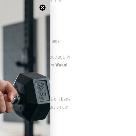
litetsfibre med høj densitet. Det
ngsfaciliteter løbende.
for at udfylde/fjerne ujævnheder
n og give en dårligere
rtigere bliver slidt eller ødelagt. Vi
dendørs opgaver anbefaler vi
Wakol
u kan sætte dit eget præg på din bane!
sker. Det er næsten kun fantasien der
.