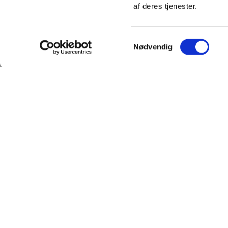
af deres tjenester.
Samtykkevalg
Nødvendig
TILMELD
SHOWROOM &
NYHEDSBREVET
AFHENTNING
Få nyheder, tips og tilbud
Man-tors: 08:30 - 15:
smidt direkte i indbakken
Fredag: 08:30 - 15:0
– før alle andre. Ingen
Helligdage: Lukket
spam, kun styrke!
Showroomet er åben
samme periode. Kon
gerne inden besøg.
Email
TILMELD
Du kan kontakte os
kundeservice@fitne
som vi besvarer inde
hverdage.