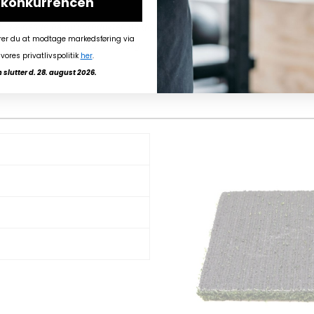
i konkurrencen
KE gældende på gulvprodukter, da disse altid skal sendes på specialpaller. 
rer du at modtage markedsføring via
& showroom i Them ved Silkeborg.
vores privatlivspolitik
her
.
slutter d. 28. august 2026.