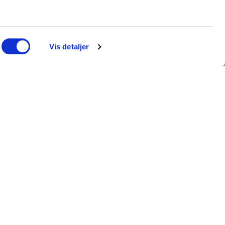
med at finde det rigtige
træningsudstyr?
MATION
KUNDESERVICE
Vis detaljer
ess360.dk
Login/Min konto
 løsning
Returportal
oom
Handelsbetingelser
ering
Leveringsbetingelser
sinspiration
Fortrydelsesret
p
EAN-betaling
Cookie- og privatlivspolitik