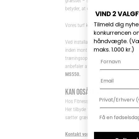
græsset – så længe turfen bruges til d
betyder, at dig og dine medlemmer vil
VIND 2 VALG
Tilmeld dig nyhe
Vores turf kan sagtens lægges både in
konkurrencen om
håndvægte. (
Væ
Ved installationen af turfen anbefale
maks. 1.000 kr.)
inden montage, så gulvet under er hel
Navn
træningsoplevelse. Dette betyder også 
anbefaler at turfen limes fast. For i
MS550
.
Email
KAN OGSÅ BESTILLES I EN CUST
Hos Fitness360 ønsker vi altid at lev
Her tilbyde vi bl.a. at sætte dit helt
sætter grænser. Kontakt os inden køb a
Kontakt vores erhvervsafdeling
, hvi