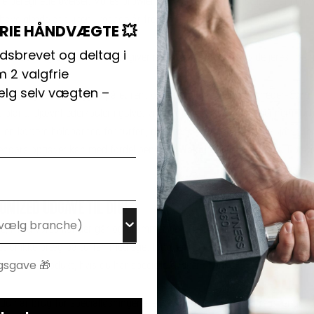
e beregnede øvelser. Vores prowler bane er lavet af kunstgræs af højkva
 have glæde af turfen i mange år fremover.
FRIE HÅNDVÆGTE 💥
dsbrevet og deltag i
dendørs og udendørs. Dette giver rig mulighed for at udvide jeres træni
 2 valgfrie
lg selv vægten –
s det, at græsset lægges på et rent og fladt gulv uden ujævnheder. Sørg 
t plant. Ujævnheder/buler i gulvet vil kunne ses og mærkes gennem turfe
en kortere holdbarhed for turfen, da græsset ovenpå en bule/ujævnhed hu
ndendørs opgaver kan med fordel benyttes
Wakol D3318 Multiflex.
For u
OMIZED UDGAVE TIL DIG!
ere, hvad vores kunder går og drømmer om. Derfor tilbyder vi også, at d
 eget unikke præg på turfen med eget logo, en speciel farve eller andre øn
f dette produkt, hvis du har specielle ønsker til print.
s du har brug for specialløsninger eller tilbud på køb ved større mængder