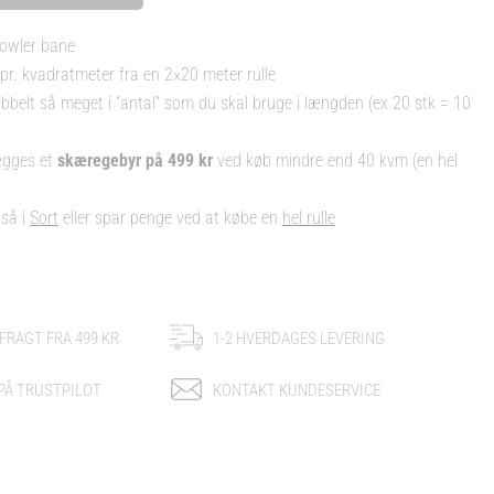
owler bane
r. kvadratmeter fra en 2×20 meter rulle
mål
belt så meget i “antal” som du skal bruge i længden (ex 20 stk = 10
ægges et
skæregebyr på 499 kr
ved køb mindre end 40 kvm (en hel
så i
Sort
eller spar penge ved at købe en
hel rulle
 FRAGT FRA 499 KR
1-2 HVERDAGES LEVERING
 PÅ TRUSTPILOT
KONTAKT KUNDESERVICE