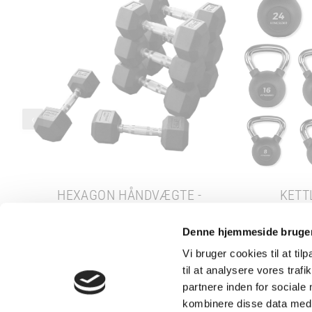
‹
HEXAGON HÅNDVÆGTE -
KETTL
DUMBBELLS - 1-45 KG
39,00 KR.
Denne hjemmeside bruger
Vi bruger cookies til at til
VÆLG PRODUKTER
V
til at analysere vores tra
partnere inden for sociale
kombinere disse data med a