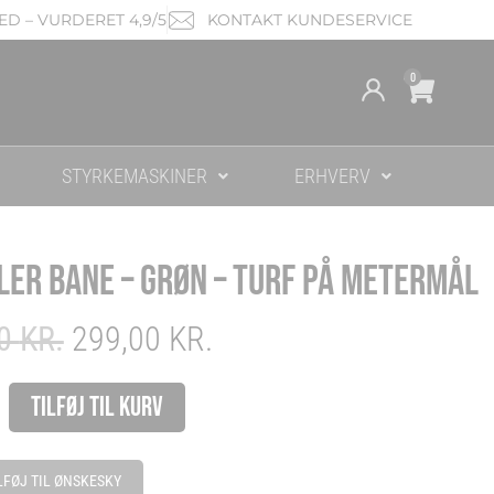
D – VURDERET 4,9/5
KONTAKT KUNDESERVICE
Cart
0
STYRKEMASKINER
ERHVERV
ER BANE – GRØN – TURF PÅ METERMÅL
ORIGINAL
CURRENT
00
KR.
299,00
KR.
PRICE
PRICE
WAS:
IS:
er
Alternative:
TILFØJ TIL KURV
349,00 KR..
299,00 KR..
LFØJ TIL ØNSKESKY