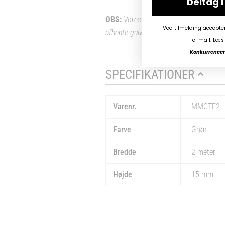
Deltag 
OBS:
Vores “Gratis Fragt”-tilbud er IK
Ved tilmelding accepte
afhente gulvprodukter på vores lager 
e-mail. Læs 
Konkurrencen 
SPECIFIKATIONER
Varenr.
MMCTF2
Farve
Grøn
Bredde
2 meter
Højde
15 mm