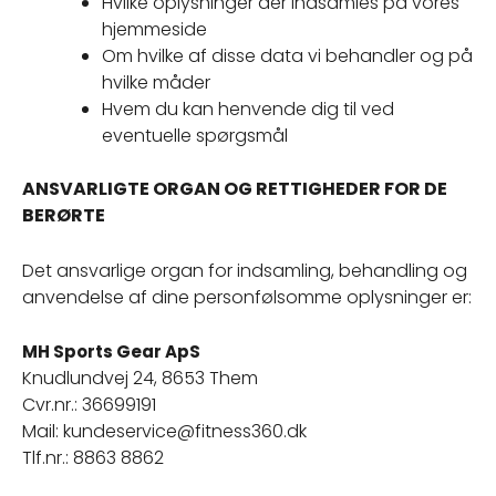
Hvilke oplysninger der indsamles på vores
hjemmeside
Om hvilke af disse data vi behandler og på
hvilke måder
Hvem du kan henvende dig til ved
eventuelle spørgsmål
ANSVARLIGTE ORGAN OG RETTIGHEDER FOR DE
BERØRTE
Det ansvarlige organ for indsamling, behandling og
anvendelse af dine personfølsomme oplysninger er:
MH Sports Gear ApS
Knudlundvej 24, 8653 Them
Cvr.nr.: 36699191
Mail: kundeservice@fitness360.dk
Tlf.nr.: 8863 8862