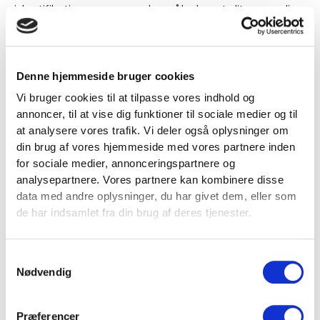
identifikationsnummer, dvs. således at dit navn, din
IP-adresse eller lignende data, som kunne muliggøre
en direkte tilordning til dig ikke foretages.
Denne hjemmeside bruger cookies
RETARGETING
Vi bruger cookies til at tilpasse vores indhold og
Fitness360.dk bruger retargeting. Retargeting
annoncer, til at vise dig funktioner til sociale medier og til
teknologien bruges til at udforme internettilbud og
at analysere vores trafik. Vi deler også oplysninger om
annoncer, så det er mere interessant for dig.
din brug af vores hjemmeside med vores partnere inden
for sociale medier, annonceringspartnere og
analysepartnere. Vores partnere kan kombinere disse
Retargeting muliggør en mere brugertilpasset,
data med andre oplysninger, du har givet dem, eller som
interesserelateret annoncering. Visningen af disse
de har indsamlet fra din brug af deres tjenester.
annoncer kan f.eks. finde sted på vores partners
sider, og dette sker på basis af en cookie-teknologi
og en analyse af den hidtidige brugeradfærd. Hele
Samtykkevalg
annonceringer sker fuldkommen i pseudonym form,
Nødvendig
dvs. dette ikke kan relateres direkte til dig.
Præferencer