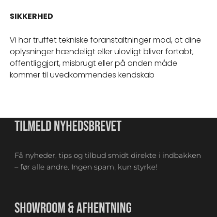
SIKKERHED
Vi har truffet tekniske foranstaltninger mod, at dine
oplysninger hændeligt eller ulovligt bliver fortabt,
offentliggjort, misbrugt eller på anden måde
kommer til uvedkommendes kendskab
TILMELD NYHEDSBREVET
Få nyheder, tips og tilbud smidt direkte i indbakken
– før alle andre. Ingen spam, kun styrke!
SHOWROOM & AFHENTNING