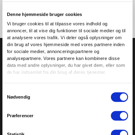
mere. Vores modeller er robuste, brugervenlige og udstyret med
funktioner som flere modstandsniveauer, klare displayprogrammer og
Denne hjemmeside bruger cookies
jævn bevægelse, der gør træningen både sikker og effektiv.
Vi bruger cookies til at tilpasse vores indhold og
annoncer, til at vise dig funktioner til sociale medier og til
at analysere vores trafik. Vi deler også oplysninger om
TILMELD NYHEDSBREVET
din brug af vores hjemmeside med vores partnere inden
for sociale medier, annonceringspartnere og
analysepartnere. Vores partnere kan kombinere disse
Få nyheder, tips og tilbud smidt direkte i indbakken
data med andre oplysninger, du har givet dem, eller som
– før alle andre. Ingen spam, kun styrke!
de har indsamlet fra din brug af deres tjenester.
Samtykkevalg
SHOWROOM & AFHENTNING
Nødvendig
Man-tors: 08:30 - 15:30
Præferencer
Fredag: 08:30 - 15:00
Helligdage: Lukket
Showroomet er åbent i samme periode. Kontakt os
Statistik