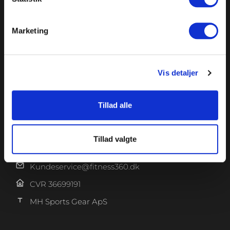
gerne inden besøg.
Du kan kontakte os på mail
Marketing
kundeservice@fitness360.dk, som vi besvarer inden
for 2 hverdage.
Vis detaljer
KONTAKT
Tillad alle
Knudlundvej 24, 8653 Them
Tillad valgte
88 63 88 62
Kundeservice@fitness360.dk
CVR 36699191
MH Sports Gear ApS