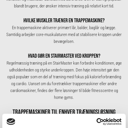
blandt brugere, der ønsker intensiv træning på relativt kort tid.
HVILKE MUSKLER TRÆNER EN TRAPPEMASKINE?
En trappemaskine aktiverer primært lår, balder, baglår og lægge.
Samtidig arbejder core-muskulaturen med at stabilisere kroppen under
bevægelsen.
HVAD GØR EN STAIRMASTER VED KROPPEN?
Regelmæssig træning på en StairMaster kan forbedre konditionen, øge
udholdenheden og styrke underkroppen. Den høje intensitet gør den
også populær som en del af træning med fokus på kalorieforbrænding
og cardio. Uanset om du foretrækker trappemaskiner eller andre
cardiomaskiner
, findes der flere løsninger til både fitnesscentre og
home gyms.
TRAPPEMASKINER TIL ENHVER TRÆNINGSLØSNING
Hos Fitness360 finder du trappemaskiner i høj kvalitet, der er designet
til
home-gyms
, træningscenteret, hoteller, virksomheder og meget