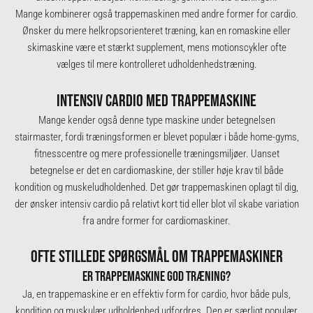
Mange kombinerer også trappemaskinen med andre former for cardio.
Ønsker du mere helkropsorienteret træning, kan en
romaskine
eller
skimaskine
være et stærkt supplement, mens
motionscykler
ofte
vælges til mere kontrolleret udholdenhedstræning.
INTENSIV CARDIO MED TRAPPEMASKINE
Mange kender også denne type maskine under betegnelsen
stairmaster, fordi træningsformen er blevet populær i både home-gyms,
fitnesscentre og mere professionelle træningsmiljøer. Uanset
betegnelse er det en cardiomaskine, der stiller høje krav til både
kondition og muskeludholdenhed. Det gør trappemaskinen oplagt til dig,
der ønsker intensiv cardio på relativt kort tid eller blot vil skabe variation
fra andre former for
cardiomaskiner
.
OFTE STILLEDE SPØRGSMÅL OM TRAPPEMASKINER
ER TRAPPEMASKINE GOD TRÆNING?
Ja, en trappemaskine er en effektiv form for cardio, hvor både puls,
kondition og muskulær udholdenhed udfordres. Den er særligt populær