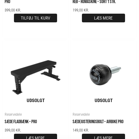
PRO
REB – ROMASKINE – SORT 1 STK.
399,00
KR.
199,00
KR.
TILFØJ TIL KURV
LÆS MERE
UDSOLGT
UDSOLGT
Reservedele
Reservedele
SÆDE FLADBÆNK – PRO
SÆDEJUSTERINGSBOLT – AIRBIKE PRO
399,00
KR.
149,00
KR.
LÆS MERE
LÆS MERE