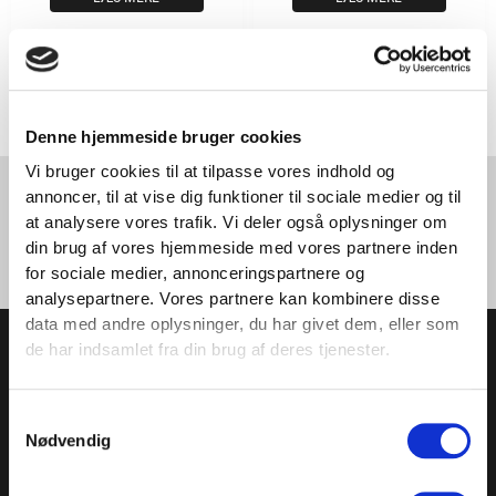
Denne hjemmeside bruger cookies
Vi bruger cookies til at tilpasse vores indhold og
Find reservedele til dit Fitness360-udstyr – fra covers til kabler og
annoncer, til at vise dig funktioner til sociale medier og til
komponenter. Hold dit udstyr i topform med originale dele i høj kvalitet,
at analysere vores trafik. Vi deler også oplysninger om
designet til at forlænge levetiden på dit træningsudstyr.
din brug af vores hjemmeside med vores partnere inden
for sociale medier, annonceringspartnere og
analysepartnere. Vores partnere kan kombinere disse
TILMELD NYHEDSBREVET
data med andre oplysninger, du har givet dem, eller som
de har indsamlet fra din brug af deres tjenester.
Få nyheder, tips og tilbud smidt direkte i indbakken
Samtykkevalg
– før alle andre. Ingen spam, kun styrke!
Nødvendig