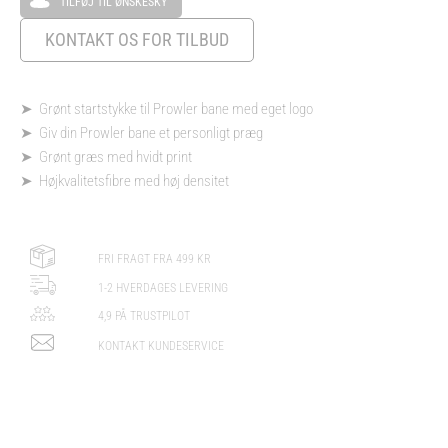
TILFØJ TIL ØNSKESKY
KONTAKT OS FOR TILBUD
➤ Grønt startstykke til Prowler bane med eget logo
➤ Giv din Prowler bane et personligt præg
➤ Grønt græs med hvidt print
➤ Højkvalitetsfibre med høj densitet
FRI FRAGT FRA 499 KR
1-2 HVERDAGES LEVERING
4,9 PÅ TRUSTPILOT
KONTAKT KUNDESERVICE