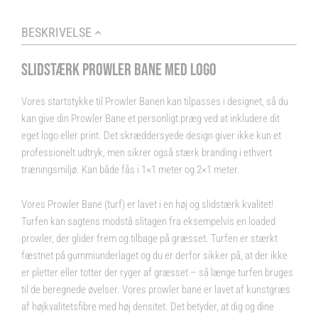
BESKRIVELSE
SLIDSTÆRK PROWLER BANE MED LOGO
Vores startstykke til Prowler Banen kan tilpasses i designet, så du
kan give din Prowler Bane et personligt præg ved at inkludere dit
eget logo eller print. Det skræddersyede design giver ikke kun et
professionelt udtryk, men sikrer også stærk branding i ethvert
træningsmiljø. Kan både fås i 1×1 meter og 2×1 meter.
Vores Prowler Bane (turf) er lavet i en høj og slidstærk kvalitet!
Turfen kan sagtens modstå slitagen fra eksempelvis en loaded
prowler, der glider frem og tilbage på græsset. Turfen er stærkt
fæstnet på gummiunderlaget og du er derfor sikker på, at der ikke
er pletter eller totter der ryger af græsset – så længe turfen bruges
til de beregnede øvelser. Vores prowler bane er lavet af kunstgræs
af højkvalitetsfibre med høj densitet. Det betyder, at dig og dine