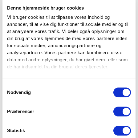
eget unikke præg på turfen med eget logo, en speciel farve
Denne hjemmeside bruger cookies
eller andre ønsker. Det er næsten kun fantasien der sætter
Vi bruger cookies til at tilpasse vores indhold og
grænser. Kontakt os inden køb af dette produkt, hvis du har
annoncer, til at vise dig funktioner til sociale medier og til
VIND 2 VALGFRIE HÅNDVÆGTE 💥
specielle ønsker til print.
at analysere vores trafik. Vi deler også oplysninger om
Tilmeld dig nyhedsbrevet og deltag i
din brug af vores hjemmeside med vores partnere inden
Kontakt vores erhvervsafdeling
, hvis du har brug
konkurrencen om 2 valgfrie
for sociale medier, annonceringspartnere og
for specialløsninger eller tilbud på køb ved større mængder.
analysepartnere. Vores partnere kan kombinere disse
håndvægte. (
Vælg selv vægten –
data med andre oplysninger, du har givet dem, eller som
maks. 1.000 kr.)
de har indsamlet fra din brug af deres tjenester.
OBS:
Vores “Gratis Fragt”-tilbud er IKKE gældende på gulvprodukter,
Navn
da disse altid skal sendes på specialpaller. Du har også altid
mulighed for at afhente gulvprodukter på vores lager & showroom i
Samtykkevalg
Email
Them ved Silkeborg.
Nødvendig
SPECIFIKATIONER
Præferencer
Statistik
Brand
Fitness360