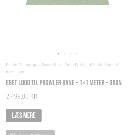
Forside
/
Træningsgulv
/
Prowler Baner - Turfs
/ Eget logo til Prowler Bane – 1×1
meter – Grøn
EGET LOGO TIL PROWLER BANE – 1×1 METER – GRØN
2.499,00
KR.
Alternative:
LÆS MERE