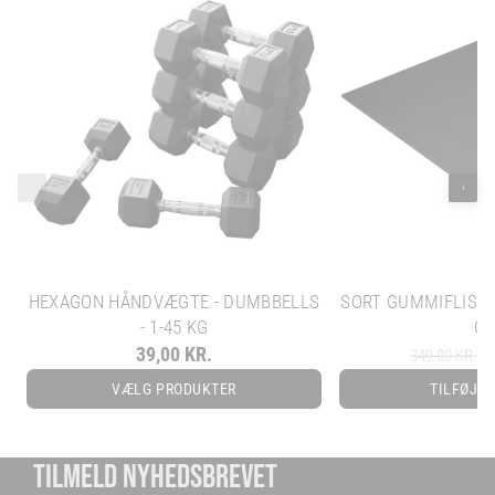
‹
›
HEXAGON HÅNDVÆGTE - DUMBBELLS
SORT GUMMIFLISE -
- 1-45 KG
C
39,00 KR.
22
349,00 KR.
VÆLG PRODUKTER
TILFØJ T
TILMELD NYHEDSBREVET