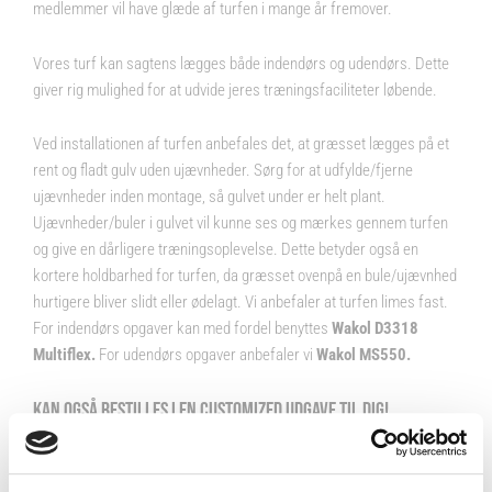
medlemmer vil have glæde af turfen i mange år fremover.
Vores turf kan sagtens lægges både indendørs og udendørs. Dette
giver rig mulighed for at udvide jeres træningsfaciliteter løbende.
Ved installationen af turfen anbefales det, at græsset lægges på et
rent og fladt gulv uden ujævnheder. Sørg for at udfylde/fjerne
ujævnheder inden montage, så gulvet under er helt plant.
Ujævnheder/buler i gulvet vil kunne ses og mærkes gennem turfen
og give en dårligere træningsoplevelse. Dette betyder også en
kortere holdbarhed for turfen, da græsset ovenpå en bule/ujævnhed
hurtigere bliver slidt eller ødelagt. Vi anbefaler at turfen limes fast.
For indendørs opgaver kan med fordel benyttes
Wakol D3318
Multiflex.
For udendørs opgaver anbefaler vi
Wakol MS550
.
KAN OGSÅ BESTILLES I EN CUSTOMIZED UDGAVE TIL DIG!
Hos Fitness360 ønsker vi altid at levere, hvad vores kunder
går og drømmer om. Derfor tilbyder vi også, at du kan sætte
dit eget præg på din bane! Her tilbyde vi bl.a. at sætte dit helt