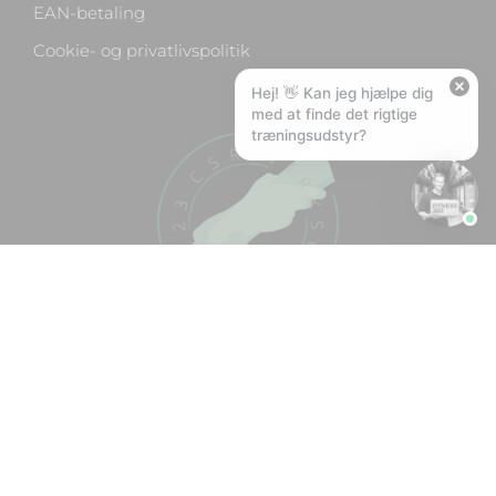
EAN-betaling
❤️
Kan I lave et tilbud?
Cookie- og privatlivspolitik
Hej! 👋 Kan jeg hjælpe dig
med at finde det rigtige
træningsudstyr?