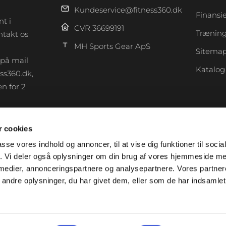
Kundeservice@fitness360.dk
Finansi
t i
CVR 36699191
Træning
takt os
MH Sports Gear ApS
Sitema
 på mail
Katalog
ss360.dk,
n for 2
 cookies
F
a
passe vores indhold og annoncer, til at vise dig funktioner til soci
c
fik. Vi deler også oplysninger om din brug af vores hjemmeside m
e
 medier, annonceringspartnere og analysepartnere. Vores partne
b
ndre oplysninger, du har givet dem, eller som de har indsamlet 
o
o
k