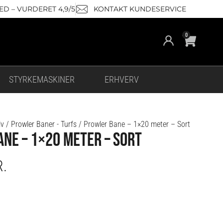
D – VURDERET 4,9/5
KONTAKT KUNDESERVICE
Cart
0
STYRKEMASKINER
ERHVERV
lv
/
Prowler Baner - Turfs
/ Prowler Bane – 1×20 meter – Sort
NE – 1×20 METER – SORT
R.