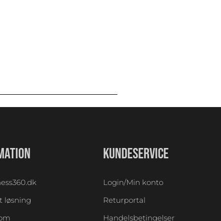
MATION
KUNDESERVICE
ess360.dk
Login/Min konto
 løsning
Returportal
oom
Handelsbetingelser