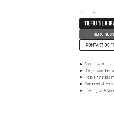
Bane
-
-
+
1x20
TILFØJ TIL KUR
meter
-
TILFØJ TIL Ø
Sort
antal
KONTAKT OS F
➤ Sort prowler bane
➤ Sælges som hel rul
➤ Højkvalitetsfibre m
➤ Kan nemt skæres t
➤ Fåes også i
Grøn
e