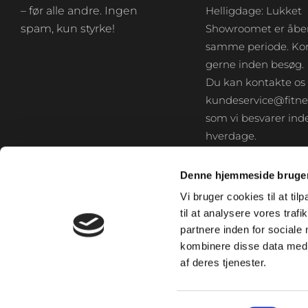
– før alle andre. Ingen
Helligdage: Lukket
spam, kun styrke!
Showroomet er åben
samme periode. Kon
gerne inden besøg.
Du kan kontakte os
kundeservice@fitne
som vi besvarer inde
hverdage.
Denne hjemmeside bruger
Vi bruger cookies til at til
til at analysere vores tra
partnere inden for sociale
kombinere disse data med a
af deres tjenester.