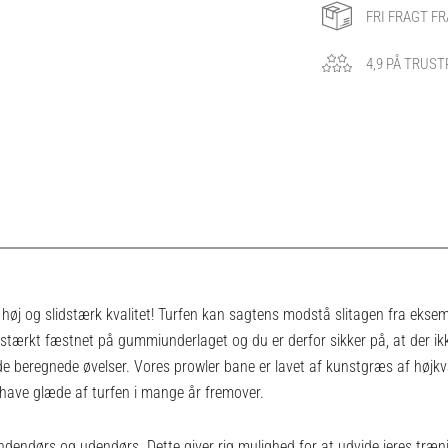
FRI FRAGT FR
4,9 PÅ TRUST
n høj og slidstærk kvalitet! Turfen kan sagtens modstå slitagen fra eksem
stærkt fæstnet på gummiunderlaget og du er derfor sikker på, at der ikke 
e beregnede øvelser. Vores prowler bane er lavet af kunstgræs af højkva
 have glæde af turfen i mange år fremover.
dendørs og udendørs. Dette giver rig mulighed for at udvide jeres træni