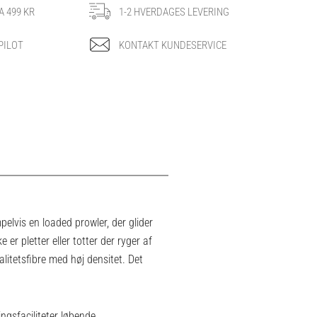
A 499 KR
1-2 HVERDAGES LEVERING
PILOT
KONTAKT KUNDESERVICE
pelvis en loaded prowler, der glider
er pletter eller totter der ryger af
litetsfibre med høj densitet. Det
ngsfaciliteter løbende.