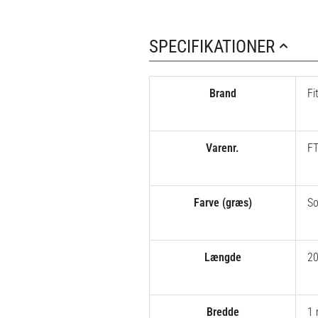
SPECIFIKATIONER
Brand
Fi
Varenr.
F
Farve (græs)
So
Længde
20
Bredde
1 