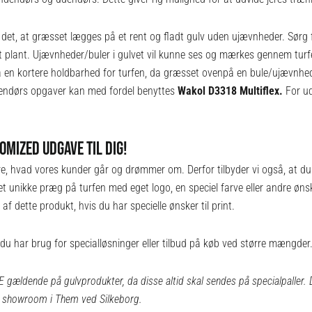
s det, at græsset lægges på et rent og fladt gulv uden ujævnheder. Sørg 
t plant. Ujævnheder/buler i gulvet vil kunne ses og mærkes gennem turfe
en kortere holdbarhed for turfen, da græsset ovenpå en bule/ujævnhed hu
ndendørs opgaver kan med fordel benyttes
Wakol D3318 Multiflex.
For u
OMIZED UDGAVE TIL DIG!
ere, hvad vores kunder går og drømmer om. Derfor tilbyder vi også, at d
 eget unikke præg på turfen med eget logo, en speciel farve eller andre øn
f dette produkt, hvis du har specielle ønsker til print.
s du har brug for specialløsninger eller tilbud på køb ved større mængder
KE gældende på gulvprodukter, da disse altid skal sendes på specialpaller. 
& showroom i Them ved Silkeborg.