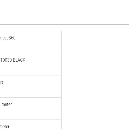
tness360
T10030-BLACK
rt
 meter
meter