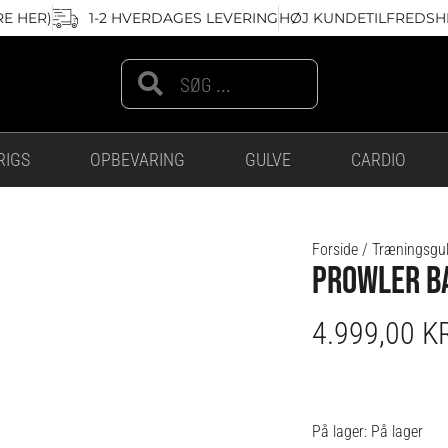
RE HER)
1-2 HVERDAGES LEVERING
HØJ KUNDETILFREDSHE
Search
Search
RIGS
OPBEVARING
GULVE
CARDIO
Forside
/
Træningsgu
PROWLER BA
4.999,00
K
Prowler
På lager:
På lager