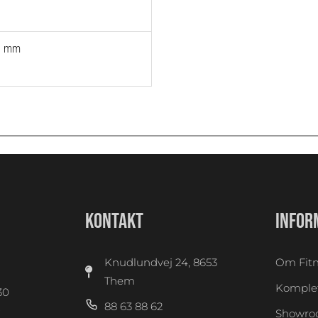
0 mm
KONTAKT
INFOR
Knudlundvej 24, 8653
Om Fitn
Them
Komplet
30
88 63 88 62
0
Showr