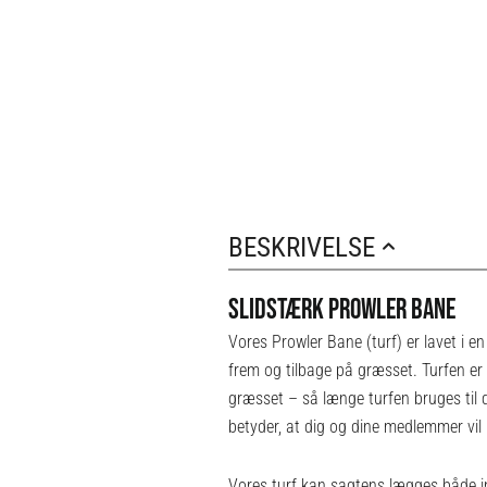
BESKRIVELSE
SLIDSTÆRK PROWLER BANE
Vores Prowler Bane (turf) er lavet i e
frem og tilbage på græsset. Turfen er 
græsset – så længe turfen bruges til d
betyder, at dig og dine medlemmer vil
Vores turf kan sagtens lægges både in