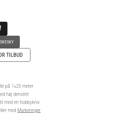
V
NSKESKY
OR TILBUD
le på 1×20 meter
ed høj densitet
il med en hobbykniv
ller med
Markeringer