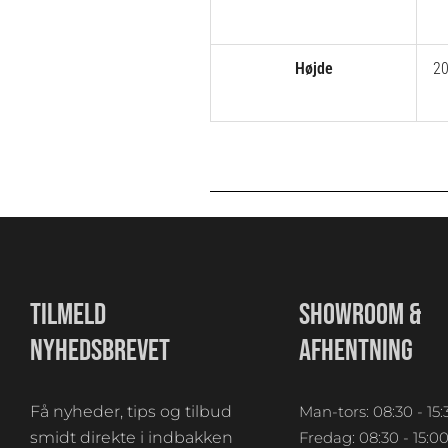
Højde
2
TILMELD
SHOWROOM &
NYHEDSBREVET
AFHENTNING
Få nyheder, tips og tilbud
Man-tors: 08:30 - 15:
smidt direkte i indbakken
Fredag: 08:30 - 15:0