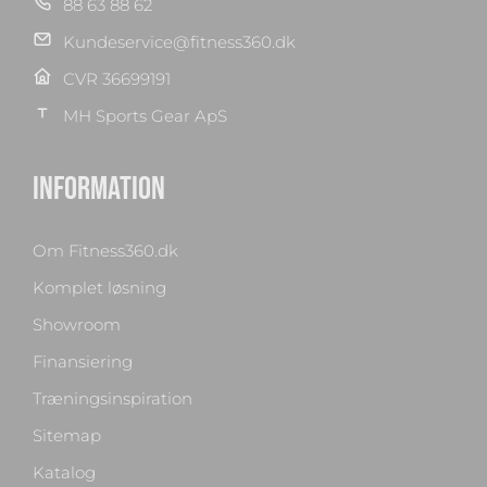
88 63 88 62
Kundeservice@fitness360.dk
CVR 36699191
MH Sports Gear ApS
INFORMATION
Om Fitness360.dk
Komplet løsning
Showroom
Finansiering
Træningsinspiration
Sitemap
Katalog