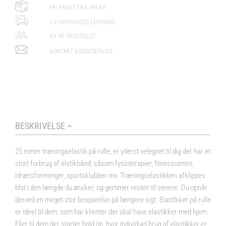
FRI FRAGT FRA 499 KR
1-2 HVERDAGES LEVERING
4,9 PÅ TRUSTPILOT
KONTAKT KUNDESERVICE
BESKRIVELSE
25 meter træningselastik på rulle, er yderst velegnet til dig der har et
stort forbrug af elstikbånd; såsom fysioterapier, fitnesscentre,
idrætsforeninger, sportsklubber mv. Træningselastikken afklippes
blot i den længde du ønsker, og gemmer resten til senere. Du opnår
derved en meget stor besparelse på længere sigt. Elastikker på rulle
er ideel til dem, som har klienter der skal have elastikker med hjem.
Eller til dem der starter hold op, hvor individuel brug af elastikker er