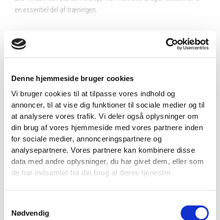
en essentiel del af træningen.
Se hele vores øvrige udvalg af
træningselastikker her
SPECIFIKATIONER
Denne hjemmeside bruger cookies
Vi bruger cookies til at tilpasse vores indhold og
annoncer, til at vise dig funktioner til sociale medier og til
Brand
Fitness360
VIND 2 VALGFRIE HÅNDVÆGTE 💥
at analysere vores trafik. Vi deler også oplysninger om
Tilmeld dig nyhedsbrevet og deltag i
Varenr.
FT1106
din brug af vores hjemmeside med vores partnere inden
konkurrencen om 2 valgfrie
for sociale medier, annonceringspartnere og
Variant
Gul – Let
,
Rød – Middel
,
Blå –
analysepartnere. Vores partnere kan kombinere disse
håndvægte. (
Vælg selv vægten –
Hård
data med andre oplysninger, du har givet dem, eller som
maks. 1.000 kr.)
de har indsamlet fra din brug af deres tjenester.
Længde
25 meter
Navn
Bredde
150 mm
Samtykkevalg
Email
Nødvendig
Elastiktykkelse
Gul: 0,35 mm │ Rød: 0,45 mm │