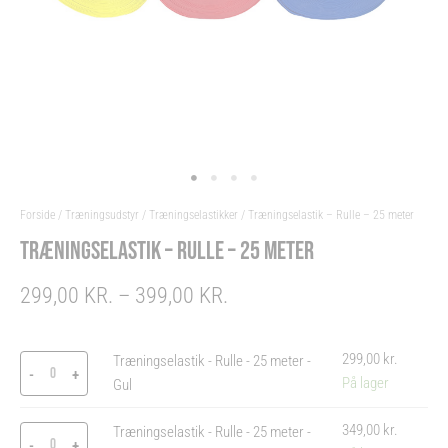
Forside
/
Træningsudstyr
/
Træningselastikker
/ Træningselastik – Rulle – 25 meter
TRÆNINGSELASTIK – RULLE – 25 METER
PRICE
299,00
KR.
–
399,00
KR.
RANGE:
299,00 KR.
Træningselastik
Træningselastik
Træningselastik
299,00
kr.
Træningselastik - Rulle - 25 meter -
THROUGH
-
-
-
-
+
På lager
Gul
399,00 KR.
Rulle
Rulle
Rulle
-
-
-
349,00
kr.
Træningselastik - Rulle - 25 meter -
25
25
25
-
+