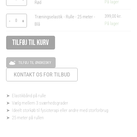
På lager
Rød
meter
meter
meter
-
-
-
399,00
kr.
Træningselastik - Rulle - 25 meter -
Gul
Rød
Blå
-
+
På lager
Blå
antal
antal
antal
Alternative:
TILFØJ TIL KURV
TILFØJ TIL ØNSKESKY
KONTAKT OS FOR TILBUD
➤ Elastikbånd på rulle
➤ Vælg mellem 3 sværhedsgrader
➤ Ideelt storkøb til fysioterapi eller andre med storforbrug
➤ 25 meter på rullen