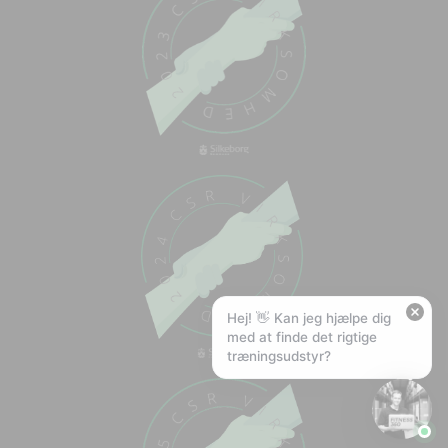
Chat med os
Svar inden for sekunder
🏋️
Hej! Hvad kan jeg hjælpe med?
Stil mig et spørgsmål om vores produkter,
levering eller returnering — jeg er klar!
🚚
Hvad koster fragt, og hvor hurtigt leverer I?
📦
Har I gratis fragt?
❤️
Kan I lave et tilbud?
Hej! 👋 Kan jeg hjælpe dig
med at finde det rigtige
træningsudstyr?