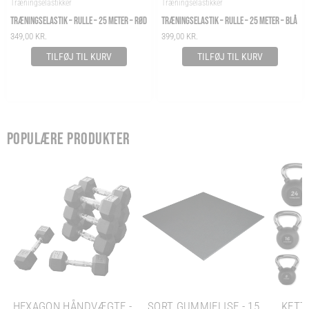
Træningselastikker
Træningselastikker
TRÆNINGSELASTIK – RULLE – 25 METER – RØD
TRÆNINGSELASTIK – RULLE – 25 METER – BLÅ
349,00
KR.
399,00
KR.
TILFØJ TIL KURV
TILFØJ TIL KURV
POPULÆRE PRODUKTER
HEXAGON HÅNDVÆGTE -
SORT GUMMIFLISE - 15
KETTL