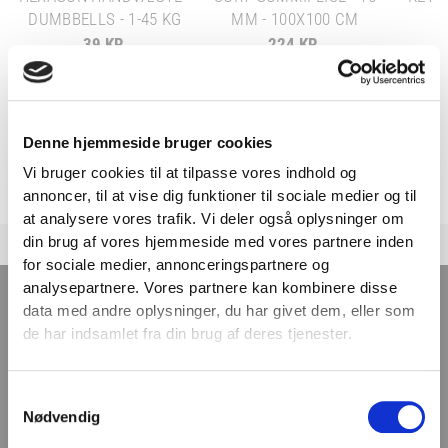
DUMBBELLS - 1-45 KG
MM - 100X100 CM
39 KR.
224 KR.
PÅ LAGER
PÅ LAGER
Denne hjemmeside bruger cookies
Vi bruger cookies til at tilpasse vores indhold og
annoncer, til at vise dig funktioner til sociale medier og til
VIND 2 VALGFRIE HÅNDVÆGTE 💥
at analysere vores trafik. Vi deler også oplysninger om
Tilmeld dig nyhedsbrevet og deltag i
din brug af vores hjemmeside med vores partnere inden
konkurrencen om 2 valgfrie
for sociale medier, annonceringspartnere og
TILMELD NYHEDSBREVET
analysepartnere. Vores partnere kan kombinere disse
håndvægte. (
Vælg selv vægten –
data med andre oplysninger, du har givet dem, eller som
maks. 1.000 kr.)
de har indsamlet fra din brug af deres tjenester.
Navn
Få nyheder, tips og tilbud smidt direkte i indbakken
– før alle andre. Ingen spam, kun styrke!
Samtykkevalg
Email
Nødvendig
Email
TILMELD