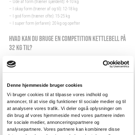
– Ude af form (træner sjældent): 4-10 kg
– I okay form (træner af og til): 12-18 kg
– I god form (træner ofte): 15-25 kg
– I super form (erfaren): 20 kg og opefter
HVAD KAN DU BRUGE EN COMPETITION KETTLEBELL PÅ
32 KG TIL?
Brug af Kettlebells er en effektiv måde at opbygge muskler og øge
forbrændingen. De fleste Kettlebells øvelser kræver brug af hele
kroppen, og du berører derfor næsten samtlige muskelpunkter; ben,
overkrop og arme bliver alt sammen styrket med brug af Kettlebells.
Denne hjemmeside bruger cookies
Vi bruger cookies til at tilpasse vores indhold og
De mest gængse og populære øvelser med Kettlebells:
annoncer, til at vise dig funktioner til sociale medier og til
VIND 2 VALGFRIE HÅNDVÆGTE 💥
at analysere vores trafik. Vi deler også oplysninger om
– Kettlebell Swing
Tilmeld dig nyhedsbrevet og deltag i
din brug af vores hjemmeside med vores partnere inden
– Kettlebell Thrusters
konkurrencen om 2 valgfrie
for sociale medier, annonceringspartnere og
– Kettlebell Snatch
analysepartnere. Vores partnere kan kombinere disse
håndvægte. (
Vælg selv vægten –
– Kettlebell Farmers Walk