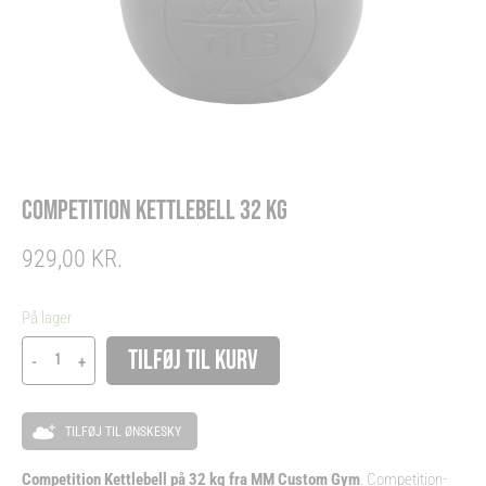
COMPETITION KETTLEBELL 32 KG
929,00
KR.
Competition
På lager
Kettlebell
Alternative:
TILFØJ TIL KURV
-
+
32
kg
antal
TILFØJ TIL ØNSKESKY
Competition Kettlebell på 32 kg fra MM Custom Gym
. Competition-