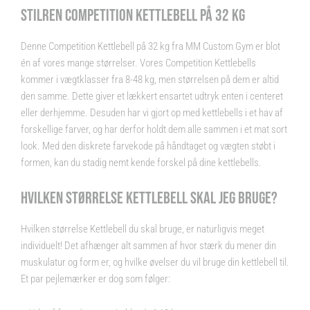
STILREN COMPETITION KETTLEBELL PÅ 32 KG
Denne Competition Kettlebell på 32 kg fra MM Custom Gym er blot
én af vores mange størrelser. Vores Competition Kettlebells
kommer i vægtklasser fra 8-48 kg, men størrelsen på dem er altid
den samme. Dette giver et lækkert ensartet udtryk enten i centeret
eller derhjemme. Desuden har vi gjort op med kettlebells i et hav af
forskellige farver, og har derfor holdt dem alle sammen i et mat sort
look. Med den diskrete farvekode på håndtaget og vægten støbt i
formen, kan du stadig nemt kende forskel på dine kettlebells.
HVILKEN STØRRELSE KETTLEBELL SKAL JEG BRUGE?
Hvilken størrelse Kettlebell du skal bruge, er naturligvis meget
individuelt! Det afhænger alt sammen af hvor stærk du mener din
muskulatur og form er, og hvilke øvelser du vil bruge din kettlebell til.
Et par pejlemærker er dog som følger: