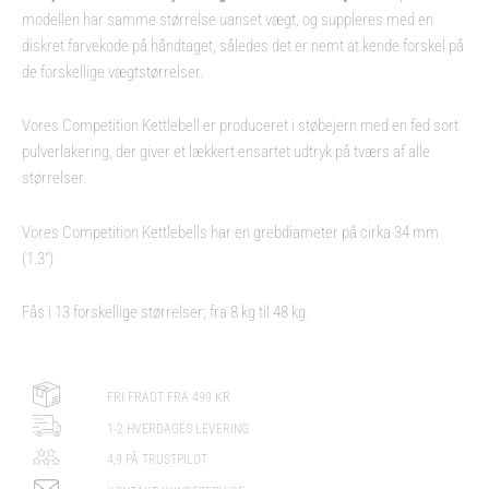
modellen har samme størrelse uanset vægt, og suppleres med en
diskret farvekode på håndtaget, således det er nemt at kende forskel på
de forskellige vægtstørrelser.
Vores Competition Kettlebell er produceret i støbejern med en fed sort
pulverlakering, der giver et lækkert ensartet udtryk på tværs af alle
størrelser.
Vores Competition Kettlebells har en grebdiameter på cirka 34 mm
(1.3″)
Fås i 13 forskellige størrelser; fra 8 kg til 48 kg.
FRI FRAGT FRA 499 KR
1-2 HVERDAGES LEVERING
4,9 PÅ TRUSTPILOT