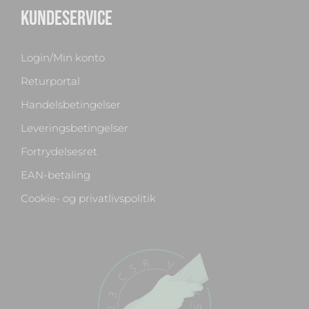
KUNDESERVICE
Login/Min konto
Returportal
Handelsbetingelser
Leveringsbetingelser
Fortrydelsesret
EAN-betaling
Cookie- og privatlivspolitik
Chat med os
Svar inden for sekunder
🏋️
Hej! Hvad kan jeg hjælpe med?
Stil mig et spørgsmål om vores produkter,
levering eller returnering — jeg er klar!