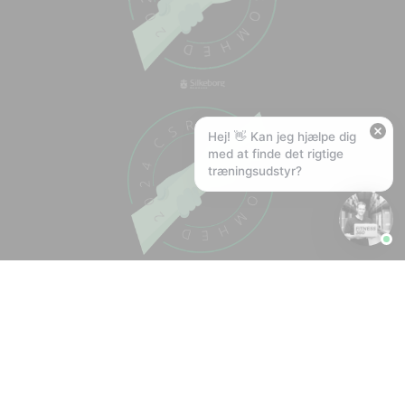
🚚
Hvad koster fragt, og hvor hurtigt leverer I?
📦
Har I gratis fragt?
❤️
Kan I lave et tilbud?
Hej! 👋 Kan jeg hjælpe dig
med at finde det rigtige
træningsudstyr?