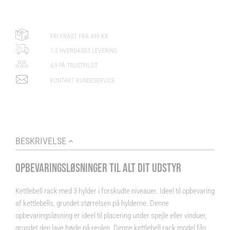
FRI FRAGT FRA 499 KR
1-2 HVERDAGES LEVERING
4,9 PÅ TRUSTPILOT
KONTAKT KUNDESERVICE
BESKRIVELSE
OPBEVARINGSLØSNINGER TIL ALT DIT UDSTYR
Kettlebell rack med 3 hylder i forskudte niveauer. Ideel til opbevaring
af kettlebells, grundet størrelsen på hylderne. Denne
opbevaringsløsning er ideel til placering under spejle eller vinduer,
grundet den lave højde på reolen. Denne kettlebell rack model fås