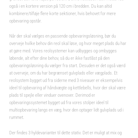
også i en kortere version på 120 cm i bredden. Du kan altid
kombinere/tilføje flere korte sektioner, hvis behovet for mere
opbevaring opstår.
Når der skal vælges en passende opbevaringsløsning, bør du
overveje hvilke behov din reol skal løse, og hvor meget plads du har
at gøre med. Vores reolsystemer kan udbygges og ombygges
løbende, alt efter dine behov, så du er ikke fastlåst på den
opbevaringsløsning du vælger fra start. Desuden er det også værd
at overveje, om du har begrænset gulvplads eller vægplads. Et
reolsystem bygget ud fra siderne med 3 niveauer er eksempelvis
ideel til opbevaring af håndvægte og kettlebells, hvor der skal være
plads til spejle eller vinduer ovenover. Derimod er
opbevaringssystemet bygget ud fra vores stolper ideel til
multiopbevaring langs en væg, hvor den optager lidt gulvplads ud i
rummet.
Der findes 3 hyldevarianter til dette stativ. Det er muligt at mix og