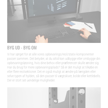
BYG UD - BYG OM
Vi har sørget for at alle vores opbevarings/reol/stativ komponenter
passer sammen. Det betyder, at du altid kan udbygge eller ombygge din
opbevaringsløsning, hvis dine behov eller præferencer skulle ændre sig.
Har du brug for mere opbevaringsplads? Så er det muligt at tilkøbe en
eller flere reolsektioner. Det er også muligt at ændre på længden eller
selve typen af hylden, så den passer til vægtskiver, bolde eller kettlebells.
Der er stort set uendelige muligheder.