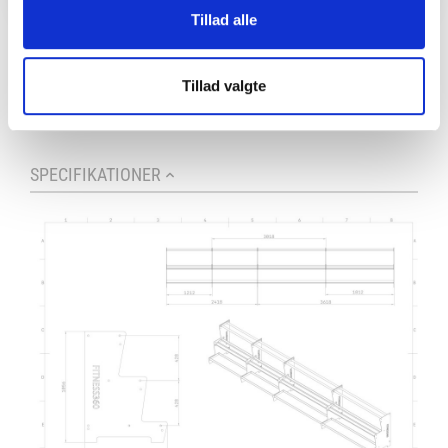
Tillad alle
Tillad valgte
SPECIFIKATIONER