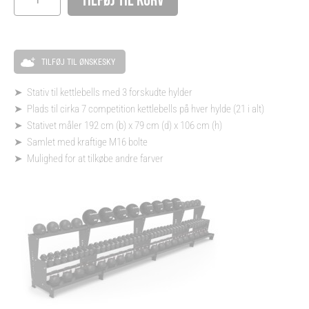
TILFØJ TIL KURV
Alternative:
TILFØJ TIL ØNSKESKY
➤ Stativ til kettlebells med 3 forskudte hylder
➤ Plads til cirka 7 competition kettlebells på hver hylde (21 i alt)
➤ Stativet måler 192 cm (b) x 79 cm (d) x 106 cm (h)
➤ Samlet med kraftige M16 bolte
➤ Mulighed for at tilkøbe andre farver