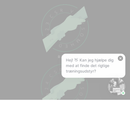
Hej! Hvad kan jeg hjælpe med?
Stil mig et spørgsmål om vores produkter,
levering eller returnering — jeg er klar!
🚚
Hvad koster fragt, og hvor hurtigt leverer I?
📦
Har I gratis fragt?
❤️
Kan I lave et tilbud?
Hej! 👋 Kan jeg hjælpe dig
med at finde det rigtige
træningsudstyr?