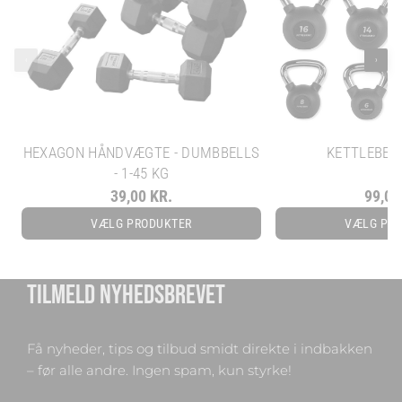
‹
›
HEXAGON HÅNDVÆGTE - DUMBBELLS
KETTLEBELL
- 1-45 KG
39,00 KR.
99,00
VÆLG PRODUKTER
VÆLG PR
TILMELD NYHEDSBREVET
Få nyheder, tips og tilbud smidt direkte i indbakken
– før alle andre. Ingen spam, kun styrke!