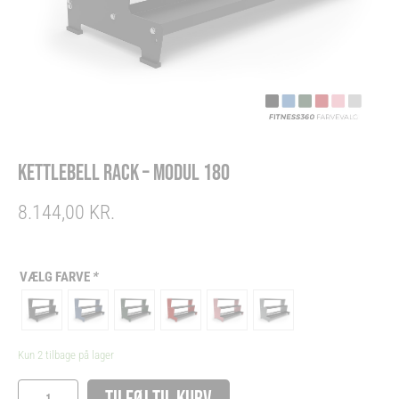
KETTLEBELL RACK – MODUL 180
8.144,00
KR.
Kettlebell
rack
VÆLG FARVE
*
-
Modul
180
Kun 2 tilbage på lager
antal