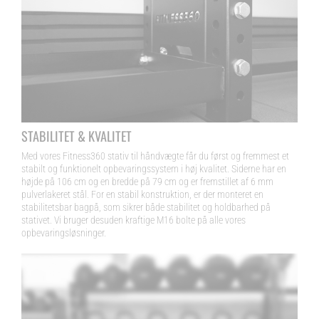
STABILITET & KVALITET
Med vores Fitness360 stativ til håndvægte får du først og fremmest et
stabilt og funktionelt opbevaringssystem i høj kvalitet. Siderne har en
højde på 106 cm og en bredde på 79 cm og er fremstillet af 6 mm
pulverlakeret stål. For en stabil konstruktion, er der monteret en
stabilitetsbar bagpå, som sikrer både stabilitet og holdbarhed på
stativet. Vi bruger desuden kraftige M16 bolte på alle vores
opbevaringsløsninger.