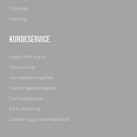
Sitemap
Katalog
KUNDESERVICE
Login/Min konto
Returportal
Handelsbetingelser
Leveringsbetingelser
Fortrydelsesret
Chat med os
EAN-betaling
Svar inden for sekunder
Cookie- og privatlivspolitik
🏋️