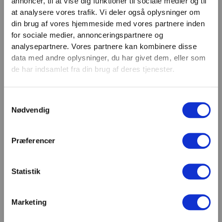
annoncer, til at vise dig funktioner til sociale medier og til
VIND 2 VALGFRIE HÅNDVÆGTE 💥
at analysere vores trafik. Vi deler også oplysninger om
Email
Tilmeld dig nyhedsbrevet og deltag i
din brug af vores hjemmeside med vores partnere inden
TILMELD
konkurrencen om 2 valgfrie
for sociale medier, annonceringspartnere og
analysepartnere. Vores partnere kan kombinere disse
håndvægte. (
Vælg selv vægten –
SHOWROOM & AFHENTNING
data med andre oplysninger, du har givet dem, eller som
maks. 1.000 kr.)
de har indsamlet fra din brug af deres tjenester.
Navn
Man-tors: 08:30 - 15:30
Fredag: 08:30 - 15:00
Samtykkevalg
Email
Nødvendig
Helligdage: Lukket
Showroomet er åbent i samme periode. Kontakt os
gerne inden besøg.
Præferencer
Du kan kontakte os på mail
kundeservice@fitness360.dk, som vi besvarer inden
for 2 hverdage.
Statistik
Marketing
Deltag i konkurrencen