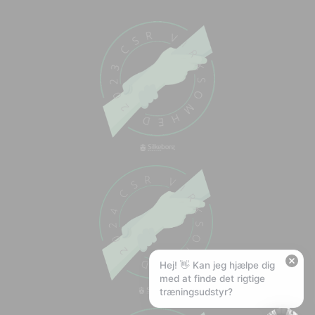
Chat med os
Svar inden for sekunder
🏋️
Hej! Hvad kan jeg hjælpe med?
Stil mig et spørgsmål om vores produkter,
levering eller returnering — jeg er klar!
🚚
Hvad koster fragt, og hvor hurtigt leverer I?
📦
Har I gratis fragt?
❤️
Kan I lave et tilbud?
Hej! 👋 Kan jeg hjælpe dig
med at finde det rigtige
træningsudstyr?