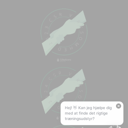
Chat med os
Svar inden for sekunder
🏋️
Hej! Hvad kan jeg hjælpe med?
Stil mig et spørgsmål om vores produkter,
levering eller returnering — jeg er klar!
🚚
Hvad koster fragt, og hvor hurtigt leverer I?
📦
Har I gratis fragt?
❤️
Kan I lave et tilbud?
Hej! 👋 Kan jeg hjælpe dig
med at finde det rigtige
træningsudstyr?