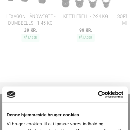
HEXAGON HÅNDVÆGTE -
KETTLEBELL - 2-24 KG
SORT 
DUMBBELLS - 1-45 KG
MM 
39 KR.
99 KR.
PÅ LAGER
PÅ LAGER
TILMELD NYHEDSBREVET
Denne hjemmeside bruger cookies
Få nyheder, tips og tilbud smidt direkte i indbakken
Vi bruger cookies til at tilpasse vores indhold og
– før alle andre. Ingen spam, kun styrke!