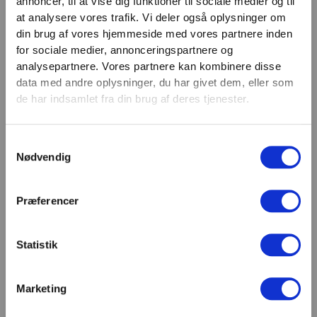
annoncer, til at vise dig funktioner til sociale medier og til
VIND 2 VALGFRIE HÅNDVÆGTE 💥
at analysere vores trafik. Vi deler også oplysninger om
Email
Tilmeld dig nyhedsbrevet og deltag i
din brug af vores hjemmeside med vores partnere inden
TILMELD
konkurrencen om 2 valgfrie
for sociale medier, annonceringspartnere og
analysepartnere. Vores partnere kan kombinere disse
håndvægte. (
Vælg selv vægten –
SHOWROOM & AFHENTNING
data med andre oplysninger, du har givet dem, eller som
maks. 1.000 kr.)
de har indsamlet fra din brug af deres tjenester.
Navn
Man-tors: 08:30 - 15:30
Fredag: 08:30 - 15:00
Samtykkevalg
Email
Nødvendig
Helligdage: Lukket
Showroomet er åbent i samme periode. Kontakt os
gerne inden besøg.
Præferencer
Du kan kontakte os på mail
kundeservice@fitness360.dk, som vi besvarer inden
for 2 hverdage.
Statistik
Marketing
Deltag i konkurrencen