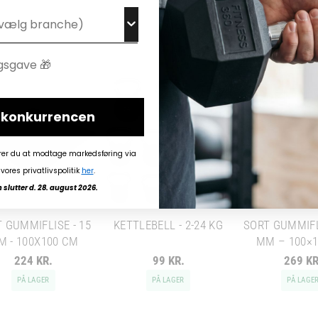
i konkurrencen
rer du at modtage markedsføring via
vores privatlivspolitik
her
.
slutter d. 28. august 2026.
 GUMMIFLISE - 15
KETTLEBELL - 2-24 KG
SORT GUMMIFL
M - 100X100 CM
MM – 100×
224 KR.
99 KR.
269 KR
PÅ LAGER
PÅ LAGER
PÅ LAGE