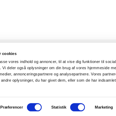
 cookies
passe vores indhold og annoncer, til at vise dig funktioner til soci
KONTAKT
INFOR
fik. Vi deler også oplysninger om din brug af vores hjemmeside m
 medier, annonceringspartnere og analysepartnere. Vores partne
ndre oplysninger, du har givet dem, eller som de har indsamlet 
Knudlundvej 24, 8653
Om Fitn
Them
Komplet
30
88 63 88 62
0
Showr
Præferencer
Statistik
Marketing
Kundeservice@fitness360.dk
Finansi
t i