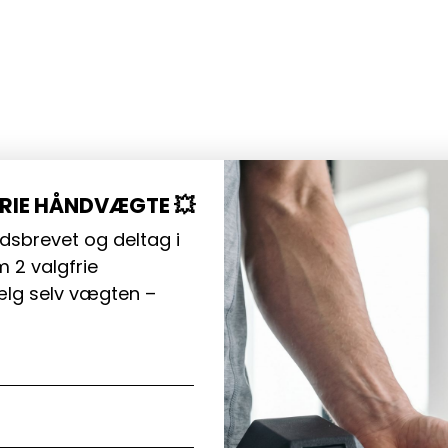
NT
R..
FRIE HÅNDVÆGTE 💥
dsbrevet og deltag i
 2 valgfrie
lg selv vægten –