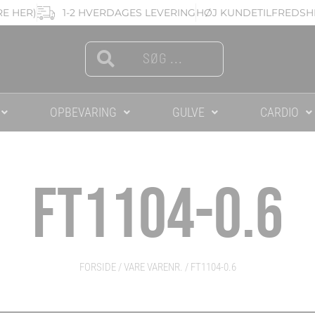
RE HER)
1-2 HVERDAGES LEVERING
HØJ KUNDETILFREDSHE
Search
Search
OPBEVARING
GULVE
CARDIO
FT1104-0.6
FORSIDE
/ VARE VARENR. / FT1104-0.6