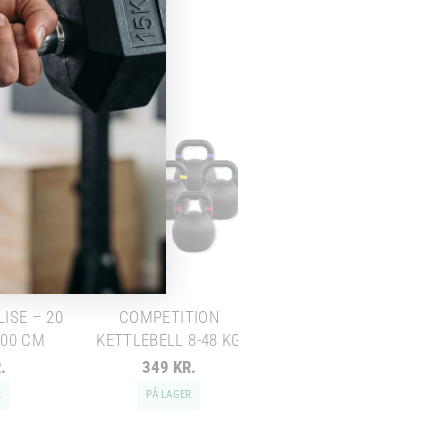
VÆGTSTANGSSÆT: 20
KG STANG + SORTE
SKIVER
ISE – 20
COMPETITION
100 CM
KETTLEBELL 8-48 KG
Chat med os
.
349 KR.
0 KR.
Svar inden for sekunder
R
PÅ LAGER
PÅ LAGER
🏋️