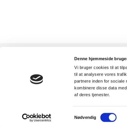
Denne hjemmeside bruger
Vi bruger cookies til at til
TILMELD
SHOWROOM &
til at analysere vores tra
partnere inden for sociale
NYHEDSBREVET
AFHENTNING
kombinere disse data med a
af deres tjenester.
Få nyheder, tips og tilbud
Man-tors: 08:30 - 15:
smidt direkte i indbakken
Fredag: 08:30 - 15:0
Samtykkevalg
Nødvendig
– før alle andre. Ingen
Helligdage: Lukket
spam, kun styrke!
Showroomet er åben