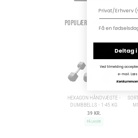
POPULÆRE PRODUKTER
Deltag 
Ved tilmelding accepte
e-mail. Læs 
Konkurrencen 
HEXAGON HÅNDVÆGTE -
SORT
DUMBBELLS - 1-45 KG
M
39 KR.
PÅ LAGER