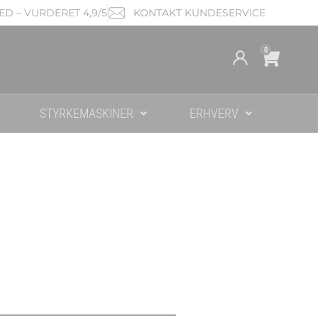
D – VURDERET 4,9/5
KONTAKT KUNDESERVICE
Cart
0
STYRKEMASKINER
ERHVERV