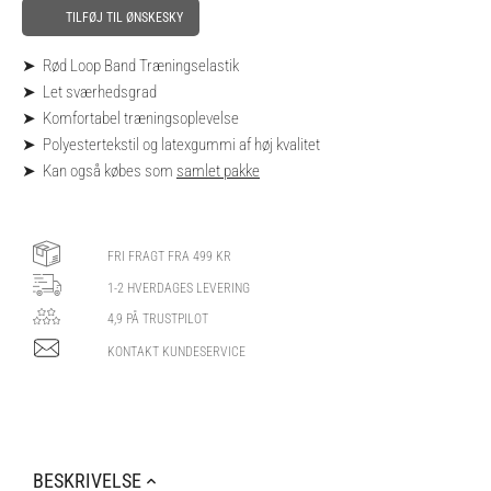
TILFØJ TIL ØNSKESKY
➤ Rød Loop Band Træningselastik
➤ Let sværhedsgrad
➤ Komfortabel træningsoplevelse
➤ Polyestertekstil og latexgummi af høj kvalitet
➤ Kan også købes som
samlet pakke
FRI FRAGT FRA 499 KR
1-2 HVERDAGES LEVERING
4,9 PÅ TRUSTPILOT
KONTAKT KUNDESERVICE
BESKRIVELSE