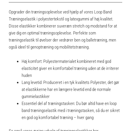
Opgrader din træningsoplevelse ved hjælp af vores Loop Band
Træningselastik i polyestertekstil og latexgummi af høj kvalitet.
Disse elastikker kombinerer suveræn stretch og modstand for at
give dig en optimal træningsoplevelse. Perfekte som
træningselastik til øvelser der vedrører ben og balletræning, men
også ideel til genoptræning og mobilitetstræning.
Høj komfort: Polyestermaterialet kombineret med god
elasticitet giver en komfortabel træning uden at de irriterer
huden
Lang levetid: Produceret i en tyk kvalitets Polyester, det gør
at elastikkerne har en længere levetid end de normale
gummielastikker
Essentiel del af træningstasken: Du bør altid have en loop
band træningselastik med i træningstasken, så du er sikret
en god og komfortabel træning – hver gang
Se også vores øvrige udvalg af
træningselastikker her