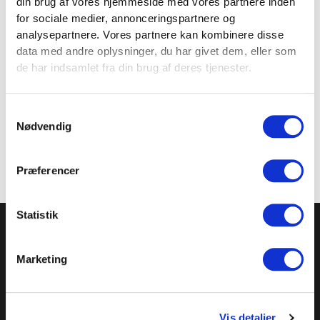
din brug af vores hjemmeside med vores partnere inden
for sociale medier, annonceringspartnere og
Vægt
0,038 kg
analysepartnere. Vores partnere kan kombinere disse
data med andre oplysninger, du har givet dem, eller som
de har indsamlet fra din brug af deres tjenester.
VEJLEDNING
Samtykkevalg
Nødvendig
Præferencer
TILMELD NYHEDSBREVET
Statistik
Få nyheder, tips og tilbud smidt direkte i indbakken
Marketing
– før alle andre. Ingen spam, kun styrke!
Vis detaljer