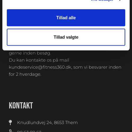
SHOWROOM & AFHENTNING
Tillad alle
Man-tors: 08:30 - 15:30
Fredag: 08:30 - 15:00
Tillad valgte
Helligdage: Lukket
Showroomet er åbent i samme periode. Kontakt os
gerne inden besøg.
Du kan kontakte os på mail
kundeservice@fitness360.dk, som vi besvarer inden
for 2 hverdage.
KONTAKT
Knudlundvej 24, 8653 Them