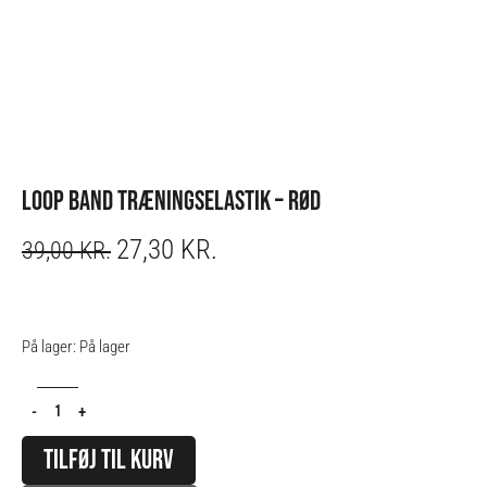
LOOP BAND TRÆNINGSELASTIK – RØD
27,30
KR.
ORIGINAL
CURRENT
39,00
KR.
PRICE
PRICE
WAS:
IS:
39,00 KR..
27,30 KR..
Loop
På lager:
På lager
Band
Træningselastik
-
+
-
Rød
TILFØJ TIL KURV
antal