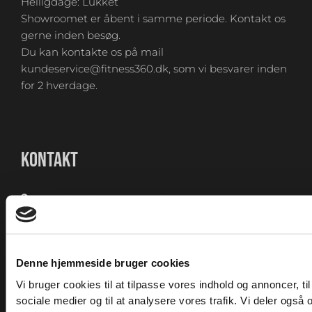
Helligdage: Lukket
Showroomet er åbent i samme periode. Kontakt os
gerne inden besøg.
Du kan kontakte os på mail
kundeservice@fitness360.dk, som vi besvarer inden
for 2 hverdage.
KONTAKT
Knudlundvej 24, 8653 Them
88 63 88 62
Kundeservice@fitness360.dk
Denne hjemmeside bruger cookies
CVR 36699191
Vi bruger cookies til at tilpasse vores indhold og annoncer, til 
MH Sports Gear ApS
sociale medier og til at analysere vores trafik. Vi deler også