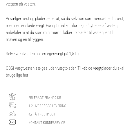
vægten på vesten.
Vi sælger vest og plader separat, så du selv kan sammensætte din vest,
med den ønskede vægt. For optimal komfort og udnyttelse af vesten,
anbefaler vi at du som minimum tilkøber to plader til vesten; en til
maven og en til ryggen.
Selve vægtvesten har en egenvægt på 1,5 kg
OBS! Vægtvesten sælges uden vægtplader.
Tilkøb de vægtplader du skal
bruge lige her
FRI FRAGT FRA 499 KR
1-2 HVERDAGES LEVERING
4,9 PÅ TRUSTPILOT
KONTAKT KUNDESERVICE