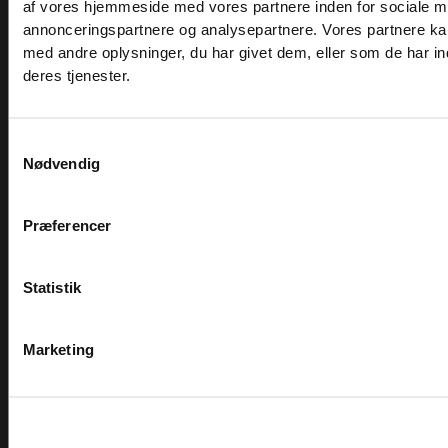
af vores hjemmeside med vores partnere inden for sociale m
annonceringspartnere og analysepartnere. Vores partnere k
INFORMATION
med andre oplysninger, du har givet dem, eller som de har in
deres tjenester.
Om Fitness360.dk
Komplet løsning
Samtykkevalg
Nødvendig
Showroom
Finansiering
Præferencer
Træningsinspiration
Sitemap
Statistik
Katalog
Marketing
KUNDESERVICE
Login/Min konto