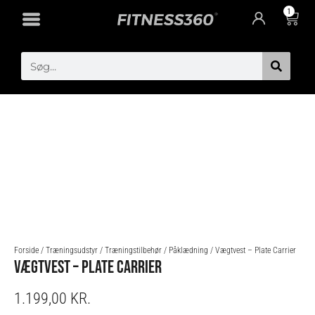
Gå
1
Cart
til
indholdet
Search
Forside
/
Træningsudstyr
/
Træningstilbehør
/
Påklædning
/ Vægtvest – Plate Carrier
VÆGTVEST – PLATE CARRIER
1.199,00
KR.