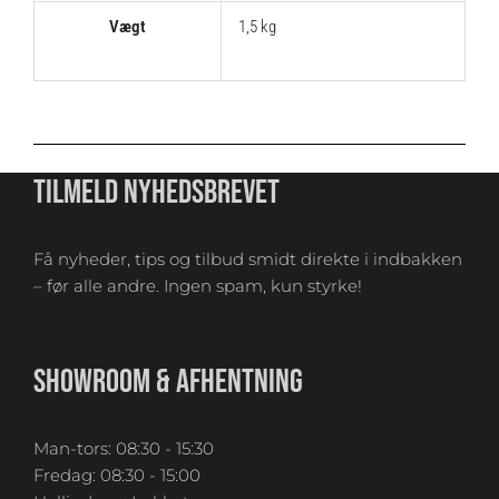
Vægt
1,5 kg
TILMELD NYHEDSBREVET
Få nyheder, tips og tilbud smidt direkte i indbakken
– før alle andre. Ingen spam, kun styrke!
SHOWROOM & AFHENTNING
Man-tors: 08:30 - 15:30
Fredag: 08:30 - 15:00