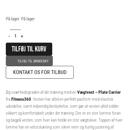
Vægtvest
På lager:
På lager
-
Plate
-
+
Carrier
antal
TILFØJ TIL KURV
TILFØJ TIL ØNSKESKY
KONTAKT OS FOR TILBUD
Øg sværhedsgraden af din træning med en
Vægtvest – Plate Carrier
fra
Fitness360
. Vesten har altid en perfekt pasform med elastisk
udvidelse, samt indvendig beskyttelse, som gør at vesten altid sidder
sikkert og komfortabelt under din træning. Der er en stor lomme foran
og bagpå vesten, som hver kan holde en stor vægtskive. Toppen af hver
lomme har en velcrolukning som sikrer nem og hurtig justering af