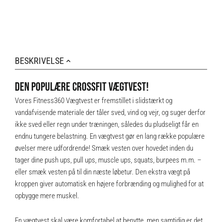
BESKRIVELSE
DEN POPULÆRE CROSSFIT VÆGTVEST!
Vores Fitness360 Vægtvest er fremstillet i slidstærkt og
vandafvisende materiale der tåler sved, vind og vejr, og suger derfor
ikke sved eller regn under træningen, således du pludseligt får en
endnu tungere belastning. En vægtvest gør en lang række populære
øvelser mere udfordrende! Smæk vesten over hovedet inden du
tager dine push ups, pull ups, muscle ups, squats, burpees m.m. –
eller smæk vesten på til din næste løbetur. Den ekstra vægt på
kroppen giver automatisk en højere forbrænding og mulighed for at
opbygge mere muskel.
En vægtvest skal være komfortabel at benytte, men samtidig er det