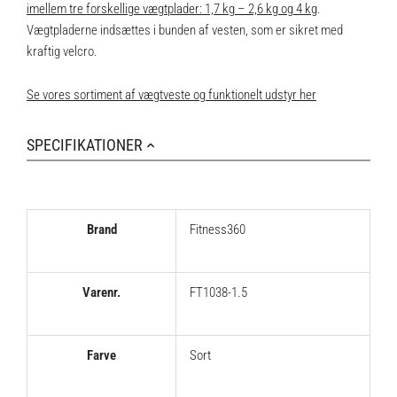
imellem tre forskellige vægtplader: 1,7 kg – 2,6 kg og 4 kg
.
Vægtpladerne indsættes i bunden af vesten, som er sikret med
kraftig velcro.
Se vores sortiment af vægtveste og funktionelt udstyr her
SPECIFIKATIONER
Brand
Fitness360
Varenr.
FT1038-1.5
Farve
Sort