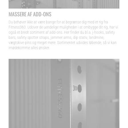
MASSERE AF ADD-ONS
Du behøver ikke at være bange for at begrænse dig med et rig fra
Fitness360. Udover de uendelige muligheder i at ombygge dit rig, har vi
også et bredt sortiment af add-ons. Her finder du bl.a. j-hooks, safety
bars, safety spotter straps, jammer arms, dip stativ, landmine,
vægtskive pins og meget mere. Sortimentet udvides løbende, så vi kan
imødekomme alles ønsker.