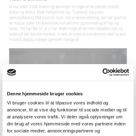
Vi har siden 2008 leveret rig-løsninger til nogle af de største crossfit
bokse og atleter, både herhjemme og i Tyskland, via vores
specialafdeling MM Custom Gym. Det er denne erfaring, der har givet os
en masse viden om kvalitetskonstruktioner og montering af rigs og
racks. Det har ført til, at vi har skabt nogle af de mest hårdføre rigs og
racks på det danske marked. Vi ved, at vores konstruktioner skal og kan
modstå daglig slidtage igennem mange år.
Denne hjemmeside bruger cookies
Vi bruger cookies til at tilpasse vores indhold og
annoncer, til at vise dig funktioner til sociale medier og til
VIND 2 VALGFRIE HÅNDVÆGTE 💥
at analysere vores trafik. Vi deler også oplysninger om
Tilmeld dig nyhedsbrevet og deltag i
din brug af vores hjemmeside med vores partnere inden
konkurrencen om 2 valgfrie
for sociale medier, annonceringspartnere og
PERSONLIGGØR DIT RIG