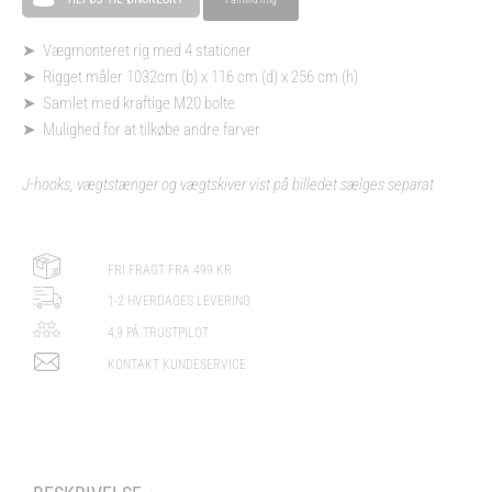
➤ Vægmonteret rig med 4 stationer
➤ Rigget måler 1032cm (b) x 116 cm (d) x 256 cm (h)
➤ Samlet med kraftige M20 bolte
➤ Mulighed for at tilkøbe andre farver
J-hooks, vægtstænger og vægtskiver vist på billedet sælges separat
FRI FRAGT FRA 499 KR
1-2 HVERDAGES LEVERING
4,9 PÅ TRUSTPILOT
KONTAKT KUNDESERVICE