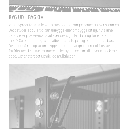
BYG UD - BYG OM
Vi har sørget for at alle vores rack- og rig komponenter passer sammen.
Det betyder, at du altid kan udbygge eller ombygge dit rig, hvis dine
behov eller præferencer skulle ændre sig. Har du brug for en station
mere? Så er det muligt at tilkøbe et par stolper og et par pull up bars.
Det er også muligt at ombygge dit rig, fra vægmonteret til fritstående,
fra fritstående til vægmonteret, eller bygge det om til et squat rack med
base. Der er stort set uendelige muligheder.