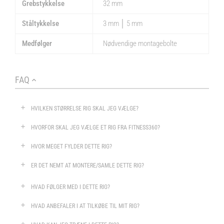
Grebstykkelse
32 mm
Ståltykkelse
3 mm │ 5 mm
Medfølger
Nødvendige montagebolte
FAQ
HVILKEN STØRRELSE RIG SKAL JEG VÆLGE?
HVORFOR SKAL JEG VÆLGE ET RIG FRA FITNESS360?
HVOR MEGET FYLDER DETTE RIG?
ER DET NEMT AT MONTERE/SAMLE DETTE RIG?
HVAD FØLGER MED I DETTE RIG?
HVAD ANBEFALER I AT TILKØBE TIL MIT RIG?