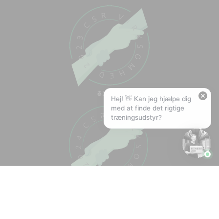
Hej! Hvad kan jeg hjælpe med?
Stil mig et spørgsmål om vores produkter,
levering eller returnering — jeg er klar!
🚚
Hvad koster fragt, og hvor hurtigt leverer I?
📦
Har I gratis fragt?
❤️
Kan I lave et tilbud?
Hej! 👋 Kan jeg hjælpe dig
med at finde det rigtige
træningsudstyr?