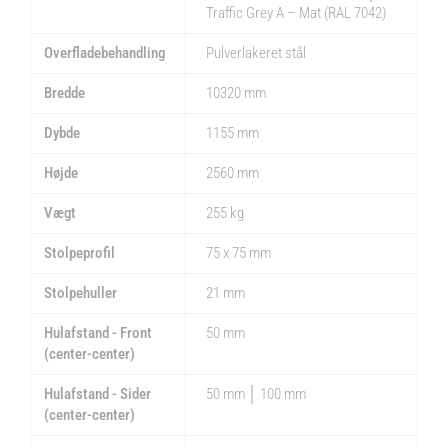
Traffic Grey A – Mat (RAL 7042)
Overfladebehandling
Pulverlakeret stål
Bredde
10320 mm
Dybde
1155 mm
Højde
2560 mm
Vægt
255 kg
Stolpeprofil
75 x 75 mm
Stolpehuller
21 mm
Hulafstand - Front
50 mm
(center-center)
Hulafstand - Sider
50 mm │ 100 mm
(center-center)