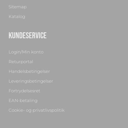
Sitemap
Katalog
KUNDESERVICE
Login/Min konto
Returportal
Handelsbetingelser
Leveringsbetingelser
Fortrydelsesret
Chat med os
EAN-betaling
Svar inden for sekunder
Cookie- og privatlivspolitik
🏋️