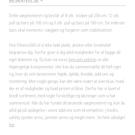
BESKRIVELSE
Dette vægmonteret rig består af 8 stk. stolper på 256 cm, 12 stk.
pull up bars på 108 cm og 3 stk. pull up bars på 180 cm. De inderste
bars skal monteres i væggen og fungerer som stabilisatorer.
Hos Fitness360 vil vi ikke lade plads, ønsker eller kreativitet
begrænse dig. Derfor giver vi dig altid muligheden for at bygge dit
eget drømme rig. Du kan via vores
byg-selv sektion
se alle
tilgængelige komponenter. Her kan du sammensætte dit helt eget
rig, hvor du selv bestemmer højde, dybde, bredde, add-ons og
montering. Men nogle gange, kan det være svært at overskue, hvad
der er af muligheder og hvad prisen vil blive. Derfor har vi lavet et
bredt sortiment, med nogle forskellige rig-løsninger som vi har
sammensat. Når du har fundet dit ønskede vægmonteret rig, kan du
altid gå på opdagelse i vores
add-ons
som eksempelvis: j-hooks,
safety spotter arms, jammer arms og meget mere. Se hele udvalget
her
.