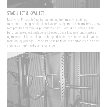
STABILITET & KVALITET
Med vores Fitness360 rig får du først og fremmest en stabil og
funktionel træningsstation i høj kvalitet. Stolperne er konstrueret i 75×75
mm profiler af 3 mm tyk pulverlakeret stål. Samtidig er vores pull up
bars forstærket ved beslagene, således du er sikret en endnu stærkere
og mere stabil konstruktion. Vi bruger desuden M20 bolte på alle vores
rack- og rig løsninger. Denne størrelse bolte bruges normalvis kun på de
største og mest hårdføre rig løsninger.