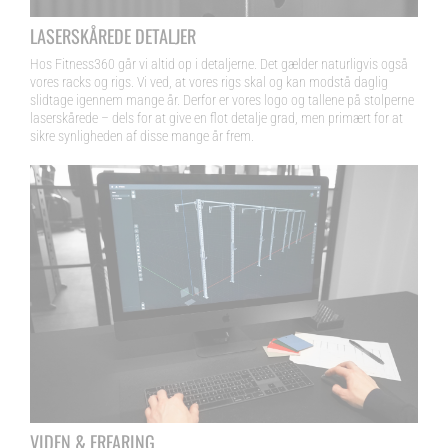
LASERSKÅREDE DETALJER
Hos Fitness360 går vi altid op i detaljerne. Det gælder naturligvis også
vores racks og rigs. Vi ved, at vores rigs skal og kan modstå daglig
slidtage igennem mange år. Derfor er vores logo og tallene på stolperne
laserskårede – dels for at give en flot detalje grad, men primært for at
sikre synligheden af disse mange år frem.
VIDEN & ERFARING