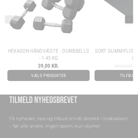
‹
›
HEXAGON HÅNDVÆGTE - DUMBBELLS
SORT GUMMIFLISE -
- 1-45 KG
C
39,00 KR.
22
349,00 KR.
VÆLG PRODUKTER
TILFØJ T
TILMELD NYHEDSBREVET
Få nyheder, tips og tilbud smidt direkte i indbakken
– før alle andre. Ingen spam, kun styrke!