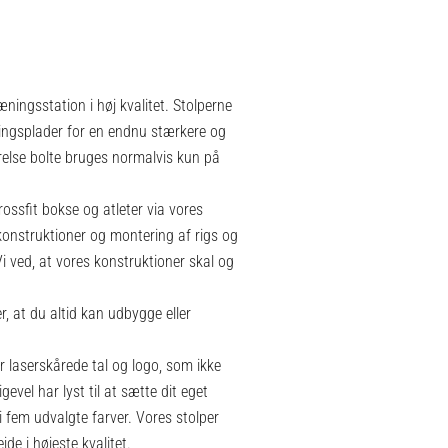
ningsstation i høj kvalitet. Stolperne
lingsplader for en endnu stærkere og
rrelse bolte bruges normalvis kun på
rossfit bokse og atleter via vores
onstruktioner og montering af rigs og
Vi ved, at vores konstruktioner skal og
, at du altid kan udbygge eller
ar laserskårede tal og logo, som ikke
gevel har lyst til at sætte dit eget
 i fem udvalgte farver. Vores stolper
de i højeste kvalitet.