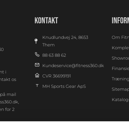
KONTAKT
INFOR
Knudlundvej 24, 8653
Om Fitn
Them
Komplet
30
88 63 88 62
0
Showr
Kundeservice@fitness360.dk
Finansi
t i
CVR 36699191
Træning
takt os
MH Sports Gear ApS
Sitema
 på mail
Katalog
ss360.dk,
n for 2