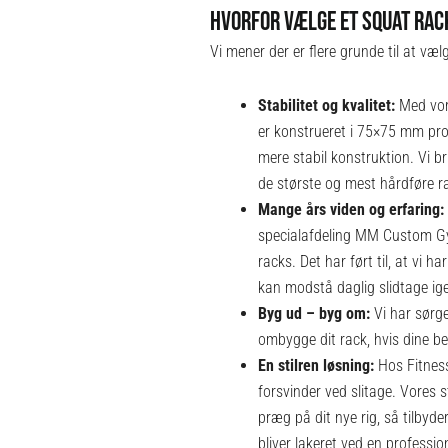
HVORFOR VÆLGE ET SQUAT RAC
Vi mener der er flere grunde til at væl
Stabilitet og kvalitet:
Med vore
er konstrueret i 75×75 mm prof
mere stabil konstruktion. Vi b
de største og mest hårdføre ra
Mange års viden og erfaring:
specialafdeling MM Custom Gym
racks. Det har ført til, at vi
kan modstå daglig slidtage i
Byg ud – byg om:
Vi har sørge
ombygge dit rack, hvis dine be
En stilren løsning:
Hos Fitness3
forsvinder ved slitage. Vores st
præg på dit nye rig, så tilbyde
bliver lakeret ved en professio