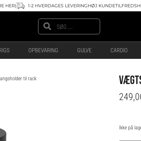
RE HER)
1-2 HVERDAGES LEVERING
HØJ KUNDETILFREDSHE
Search
Search
RIGS
OPBEVARING
GULVE
CARDIO
VÆGTS
ngsholder til rack
249,
Ikke på lag