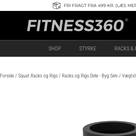
Gå
FRI FRAGT FRA 499 KR. (LÆS ME
til
indholdet
SHOP
STYRKE
RACKS & 
Forside
/
Squat Racks og Rigs
/
Racks og Rigs Dele - Byg Selv
/ Vægtsta