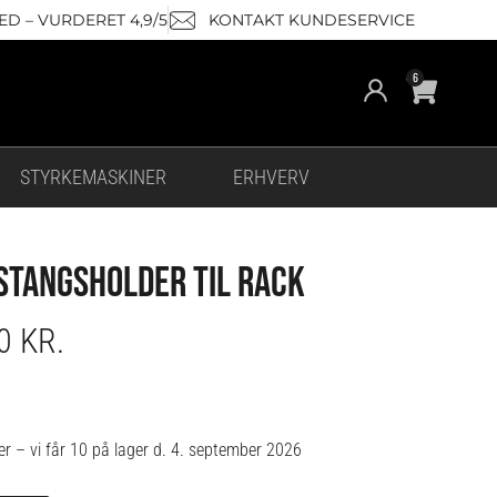
D – VURDERET 4,9/5
KONTAKT KUNDESERVICE
Cart
6
STYRKEMASKINER
ERHVERV
TANGSHOLDER TIL RACK
00
KR.
er – vi får 10 på lager d. 4. september 2026