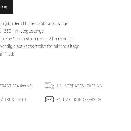
gsholder til Fitness360 racks & rigs
til Ø50 mm vægtstænger
på 75×75 mm stolper med 21 mm huller
endig plastikbeskyttelse for mindre slitage
f 1 stk
 FRAGT FRA 499 KR
1-2 HVERDAGES LEVERING
 PÅ TRUSTPILOT
KONTAKT KUNDESERVICE