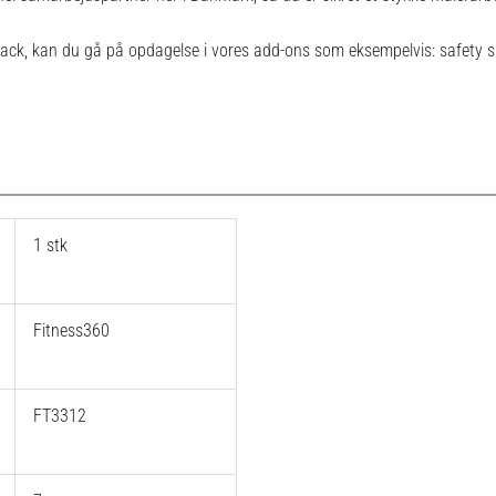
rack, kan du gå på opdagelse i vores
add-ons
som eksempelvis: safety s
1 stk
Fitness360
FT3312