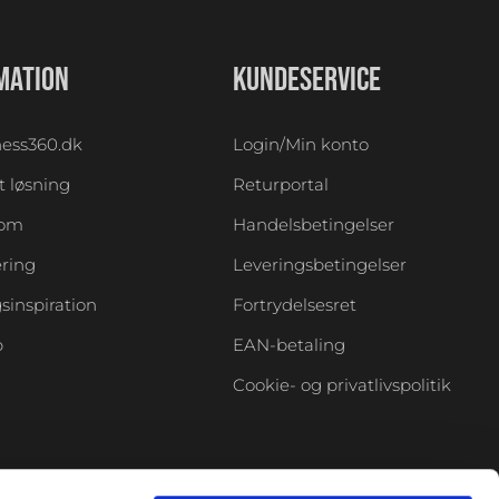
MATION
KUNDESERVICE
ess360.dk
Login/Min konto
 løsning
Returportal
oom
Handelsbetingelser
ering
Leveringsbetingelser
sinspiration
Fortrydelsesret
p
EAN-betaling
Cookie- og privatlivspolitik