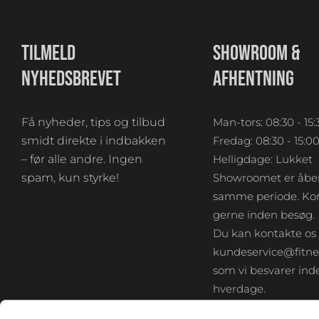
TILMELD
SHOWROOM &
NYHEDSBREVET
AFHENTNING
Få nyheder, tips og tilbud
Man-tors: 08:30 - 15:
smidt direkte i indbakken
Fredag: 08:30 - 15:0
– før alle andre. Ingen
Helligdage: Lukket
spam, kun styrke!
Showroomet er åben
samme periode. Kon
gerne inden besøg.
Du kan kontakte os
kundeservice@fitne
som vi besvarer inde
hverdage.