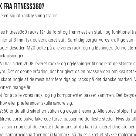
K FRA FITNESS360?
ge en squat rack løsning fra os:
s Fitness360 racks får du først og fremmest en stabil og funktionel træ
iler af 3 mm tyk pulverlakeret stål. Samtidig sørger vores kraftige sam
ruger desuden M20 bolte på alle vores rack- og rig løsninger. Denne stø
ck løsninger.
Vi har siden 2008 leveret racks- og rig-løsninger til nogle af de største c
. Det er denne erfaring, der har givet os en masse viden om kvalitetsk
 har skabt nogle af de mest hårdføre rigs og racks på det danske marked. 
gennem mange år.
t for at alle vores rack- og rig komponenter passer sammen. Det betyder
hov eller præferencer skulle ændre sig.
60 er du altid sikret en stilren og elegant løsning. Alle vores stolper h
ilrene sorte pulverlakerede farve, passer ind de fleste steder. Hvis du alli
r vi, som nogle af de eneste i Danmark, at du kan få lakeret dine stolper
nel samarbejdspartner her i Danmark, så du er sikret et stykke malerarbej