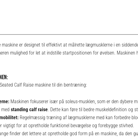
 maskine er designet til effektivt at målrette lægmusklerne i en sidden
geren mulighed for let at indstille startpositionen for øvelsen. Maskinen 
NEN:
Seated Calf Raise maskine til din bentræning:
erne:
Maskinen fokuserer især på soleus-musklen, som er den dybere mu
et med
standing calf raise
. Dette kan føre til bedre muskeldefinition og s
mobilitet:
Regelmæssig træning af lægmusklerne med kan forbedre blod
 er vigtigt for at opretholde funktionel bevægelse og forebygge stivhed.
nge finder det lettere at opretholde god form på en maskine, da den gui