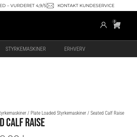
D – VURDERET 4,9/5
KONTAKT KUNDESERVICE
Cart
0
STYRKEMASKINER
ERHVERV
tyrkemaskiner
/
Plate Loaded Styrkemaskiner
/ Seated Calf Raise
D CALF RAISE