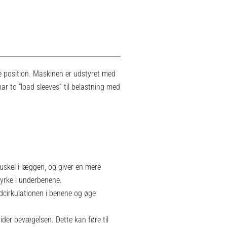
de position. Maskinen er udstyret med
har to “load sleeves” til belastning med
skel i læggen, og giver en mere
tyrke i underbenene.
cirkulationen i benene og øge
der bevægelsen. Dette kan føre til