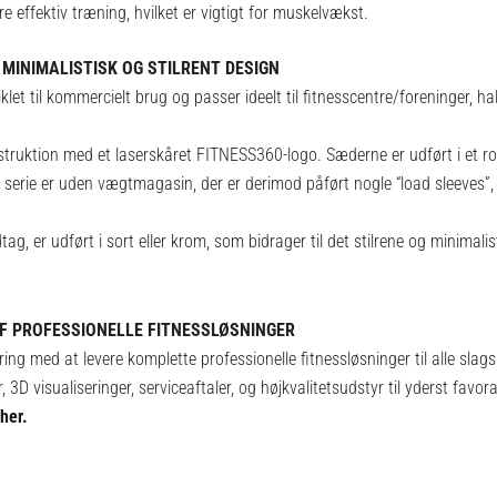
 effektiv træning, hvilket er vigtigt for muskelvækst.
MINIMALISTISK OG STILRENT DESIGN
et til kommercielt brug og passer ideelt til fitnesscentre/foreninger, haller
konstruktion med et laserskåret FITNESS360-logo. Sæderne er udført i et 
erie er uden vægtmagasin, der er derimod påført nogle “load sleeves”, s
ndtag, er udført i sort eller krom, som bidrager til det stilrene og minimal
F PROFESSIONELLE FITNESSLØSNINGER
ng med at levere komplette professionelle fitnessløsninger til alle slags
 3D visualiseringer, serviceaftaler, og højkvalitetsudstyr til yderst favora
her.