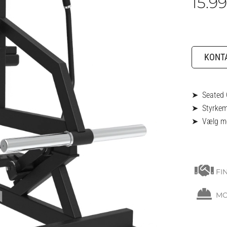
15.9
KONTA
➤ Seated C
➤ Styrkema
➤ Vælg mell
FI
MO