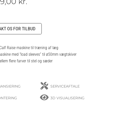
99,00
kr.
KT OS FOR TILBUD
alf Raise maskine til træning af læg
skine med “load sleeves” til ø50mm vægtskiver
em flere farver til stel og sæder
NANSIERING
SERVICEAFTALE
NTERING
3D VISUALISERING