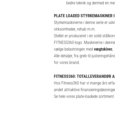
bedre teknik og dermed en mere
PLATE LOADED STYRKEMASKINER I 
Styrkemaskinerne i denne serie er udvikl
virksomheder, rehab m.m.
Stellet er produceret i en solid stål
FITNESS360-logo. Maskinerne i denne s
vælge belastningen med
vægtskiver
.
Alle detaljer, fra greb til justeringshå
for vores brand.
FITNESS360: TOTALLEVERANDØR A
Hos Fitness360 har vi mange års erfari
andet attraktive finansieringsløsninger,
Se hele vores plate-loadede sortiment