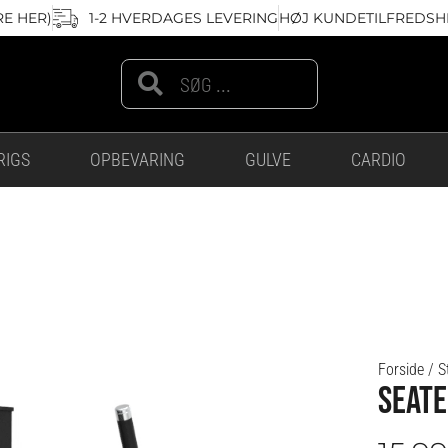
RE HER)
1-2 HVERDAGES LEVERING
HØJ KUNDETILFREDSHE
Search
Search
RIGS
OPBEVARING
GULVE
CARDIO
Forside
/
S
SEATE