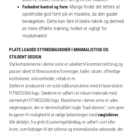
Mange finder det lettere at
Forbedret kontrol og form
:
opretholde god form på en maskine, da den guider
bevægelsen. Dette kan føre til bedre teknik og dermed
en mere effektiv træning, hvilket er vigtigt for
muskelvækst.
PLATE LOADED STYRKEMASKINER I MINIMALISTISK OG
STILRENT DESIGN
Styrkemaskinerne i denne serie er udviklet til kommercielt brug og
passer ideelt til fitnesscentre/foreninger, haller, skoler, offentlige
institutioner, virksomheder, rehab m.m.
Stellet er produceret i en solid stålkonstruktion med et laserskåret
FITNESS360-logo. Sæderne er udført i et robust materiale med
varmetrykt FITNESS360-logo. Maskinerne i denne serie er uden
vægtmagasin, der er derimod påført nogle “load sleeves”, som giver
brugeren fri mulighed til at vælge belastningen med
vægtskiver
.
Alle detaljer, fra greb til justeringshåndtag, er udført i sort eller
krom, som bidrager til det stilrene og minimalistiske udseende, der