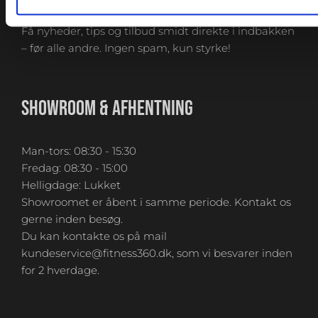
Få nyheder, tips og tilbud smidt direkte i indbakken
– før alle andre. Ingen spam, kun styrke!
SHOWROOM & AFHENTNING
Man-tors: 08:30 - 15:30
Fredag: 08:30 - 15:00
Helligdage: Lukket
Showroomet er åbent i samme periode. Kontakt os
gerne inden besøg.
Du kan kontakte os på mail
kundeservice@fitness360.dk, som vi besvarer inden
for 2 hverdage.