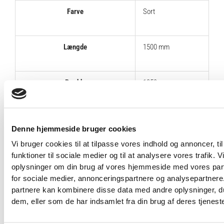
Farve
Sort
Længde
1500 mm
Bredde
1350 mm
Højde
1670 mm
Denne hjemmeside bruger cookies
Vi bruger cookies til at tilpasse vores indhold og annoncer, til
Vægt
135 kg
funktioner til sociale medier og til at analysere vores trafik. 
oplysninger om din brug af vores hjemmeside med vores par
for sociale medier, annonceringspartnere og analysepartnere
Max Vægtbelastning
250 kg
partnere kan kombinere disse data med andre oplysninger, du
dem, eller som de har indsamlet fra din brug af deres tjeneste