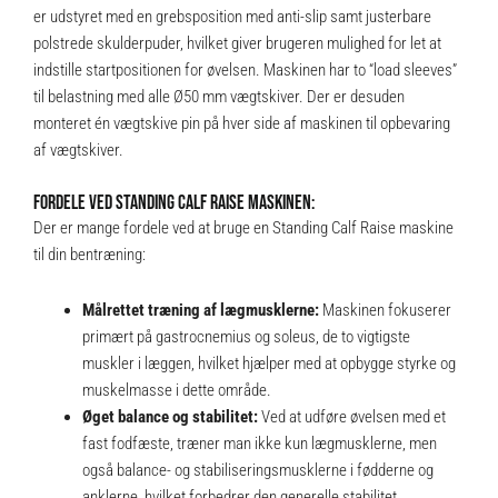
er udstyret med en grebsposition med anti-slip samt justerbare
polstrede skulderpuder, hvilket giver brugeren mulighed for let at
indstille startpositionen for øvelsen. Maskinen har to “load sleeves”
til belastning med alle Ø50 mm vægtskiver. Der er desuden
monteret én vægtskive pin på hver side af maskinen til opbevaring
af vægtskiver.
FORDELE VED STANDING CALF RAISE MASKINEN:
Der er mange fordele ved at bruge en Standing Calf Raise maskine
til din bentræning:
Målrettet træning af lægmusklerne:
Maskinen fokuserer
primært på gastrocnemius og soleus, de to vigtigste
muskler i læggen, hvilket hjælper med at opbygge styrke og
muskelmasse i dette område.
Øget balance og stabilitet:
Ved at udføre øvelsen med et
fast fodfæste, træner man ikke kun lægmusklerne, men
også balance- og stabiliseringsmusklerne i fødderne og
anklerne, hvilket forbedrer den generelle stabilitet.