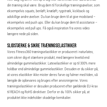
din træning skal være. Brug dem til forskellige træningsøvelser, som
eksempelvis squats, benløft, knæløft, rygstræk, kickback og
adskillige andre øvelser. Du kan bruge dem til at give modstand –
eksempelvis ved push ups. Eller du kan bruge dem til assistance –
eksempelvis ved pull ups. Få også inspiration fra vores video
længere nede på siden.
SLIDSTÆRKE & SIKRE TRÆNINGSELASTIKKER
Vores Fitness360 træningselastikker er produceret i naturlatex,
som sikrer dig et stærkere produkt, med længere levetid end
almindelige gummielastikker. Latexelastikker er op til 300% mere
holdbar end almindelige gummielastikker. Desuden er du sikker på,
at vores elastikker ikke mister deres farve og falmer med tiden, så
længde de opbevares og bruges efter anvisningerne. Vores
træningselastikker er desuden produceret efter gældende EU-krav
til REACH og RoHS direktiver. Derfor er du 100% sikker på, at
produktet ikke indeholder skadelige kemikalier.