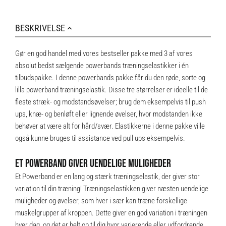
BESKRIVELSE
Gør en god handel med vores bestseller pakke med 3 af vores
absolut bedst sælgende powerbands
træningselastikker
i én
tilbudspakke. I denne powerbands pakke får du den røde, sorte og
lilla powerband træningselastik. Disse tre størrelser er ideelle til de
fleste stræk- og modstandsøvelser; brug dem eksempelvis til push
ups, knæ- og benløft eller lignende øvelser, hvor modstanden ikke
behøver at være alt for hård/svær. Elastikkerne i denne pakke ville
også kunne bruges til assistance ved pull ups eksempelvis.
ET POWERBAND GIVER UENDELIGE MULIGHEDER
Et Powerband er en lang og stærk træningselastik, der giver stor
variation til din træning! Træningselastikken giver næsten uendelige
muligheder og øvelser, som hver i sær kan træne forskellige
muskelgrupper af kroppen. Dette giver en god variation i træningen
hver dag, og det er helt op til dig hvor varierende eller udfordrende