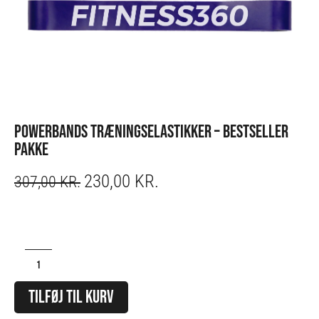
POWERBANDS TRÆNINGSELASTIKKER – BESTSELLER
PAKKE
230,00
KR.
ORIGINAL
CURRENT
307,00
KR.
PRICE
PRICE
WAS:
IS:
307,00 KR..
230,00 KR..
Powerbands
Træningselastikker
-
Bestseller
TILFØJ TIL KURV
Pakke