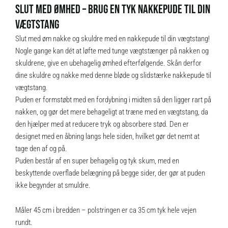
SLUT MED ØMHED – BRUG EN TYK NAKKEPUDE TIL DIN
VÆGTSTANG
Slut med øm nakke og skuldre med en nakkepude til din vægtstang!
Nogle gange kan dét at løfte med tunge vægtstænger på nakken og
skuldrene, give en ubehagelig ømhed efterfølgende. Skån derfor
dine skuldre og nakke med denne bløde og slidstærke nakkepude til
vægtstang.
Puden er formstøbt med en fordybning i midten så den ligger rart på
nakken, og gør det mere behageligt at træne med en vægtstang, da
den hjælper med at reducere tryk og absorbere stød. Den er
designet med en åbning langs hele siden, hvilket gør det nemt at
tage den af og på.
Puden består af en super behagelig og tyk skum, med en
beskyttende overflade belægning på begge sider, der gør at puden
ikke begynder at smuldre.
Måler 45 cm i bredden – polstringen er ca 35 cm tyk hele vejen
rundt.