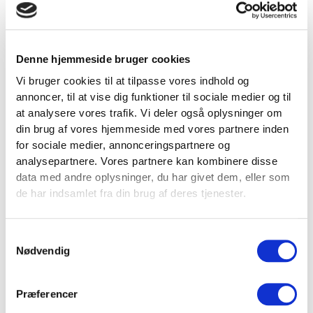
Varenr.
FT1089
Denne hjemmeside bruger cookies
Farve
Sort
Vi bruger cookies til at tilpasse vores indhold og
annoncer, til at vise dig funktioner til sociale medier og til
at analysere vores trafik. Vi deler også oplysninger om
Materiale
Skum
din brug af vores hjemmeside med vores partnere inden
for sociale medier, annonceringspartnere og
analysepartnere. Vores partnere kan kombinere disse
data med andre oplysninger, du har givet dem, eller som
Længde
45 cm
de har indsamlet fra din brug af deres tjenester.
Tykkelse
35 mm
Samtykkevalg
Nødvendig
Diameter
10,5 cm
Præferencer