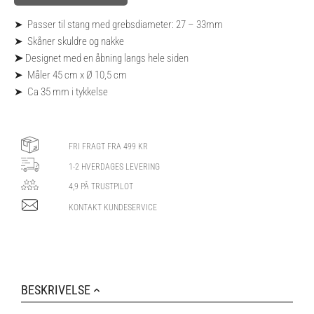
➤ Passer til stang med grebsdiameter: 27 – 33mm
➤ Skåner skuldre og nakke
➤
Designet med en åbning langs hele siden
➤ Måler 45 cm x Ø 10,5 cm
➤ Ca 35 mm i tykkelse
FRI FRAGT FRA 499 KR
1-2 HVERDAGES LEVERING
4,9 PÅ TRUSTPILOT
KONTAKT KUNDESERVICE
BESKRIVELSE