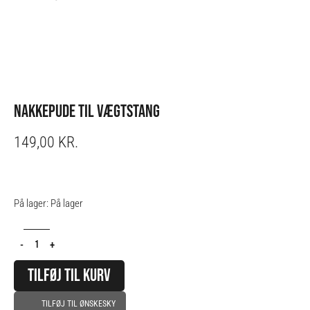
NAKKEPUDE TIL VÆGTSTANG
149,00
KR.
Nakkepude
På lager:
På lager
til
Vægtstang
-
+
antal
TILFØJ TIL KURV
TILFØJ TIL ØNSKESKY