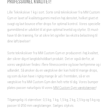
PROFESSIONEL KVALITET!
Lille Teknikskive 1 kg i sort. Sorte små teknikskiver fra MM Custom
Gym er lavet af kvalitetsgummi med en høj densitet, hvilket givet et
svagt og lavt bounce efter drops for optimal kontrol. Vores specielle
gummiblend er udviklet til at give optimal levetid og styrke. Et must-
have til din træning, for at sikre let og/eller lav ekstra belastning til
dine løft/øvelser!
Sorte teknikskiver fra MM Custom Gym er produceret i høj kvalitet,
der sikrer dig et langtidsholdbart produkt. Det er også derfor, at
vores vægtskiver findes i flere fitnesscentre og boxe herhjemme og i
udlandet. Så ønsker du en vægtskive der kan hold til mange drops,
og som du kan have i rigtig mange år ud i fremtiden, så er en
vægtskive fra MM Custom Gym den helt rette til dig. Vores bumper
plates passer naturligvis til vores
MM Custom Gym vægtstænger
!
Tilgængelig i 6 størrelser: 0,5 kg, 1 kg, 1,5 kg, 2 kg, 2,5 kg og 5 kg og
passer til Ø50 mm vægtstænger. Sælges stykvis.