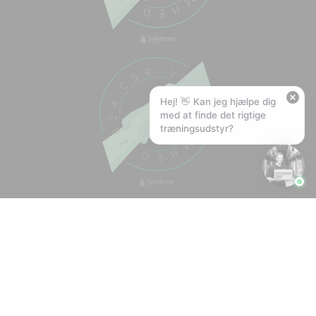
🚚
Hvad koster fragt, og hvor hurtigt leverer I?
📦
Har I gratis fragt?
❤️
Kan I lave et tilbud?
Hej! 👋 Kan jeg hjælpe dig
med at finde det rigtige
træningsudstyr?