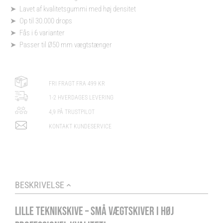
➤ Lavet af kvalitetsgummi med høj densitet
➤ Op til 30.000 drops
➤ Fås i 6 varianter
➤ Passer til Ø50 mm vægtstænger
FRI FRAGT FRA 499 KR
1-2 HVERDAGES LEVERING
4,9 PÅ TRUSTPILOT
KONTAKT KUNDESERVICE
BESKRIVELSE
LILLE TEKNIKSKIVE – SMÅ VÆGTSKIVER I HØJ