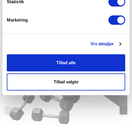
Statistik
Marketing
Deltag i konkurrencen
Ved tilmelding accepterer du at modtage markedsføring via
TYPISK KØBT SAMMEN MED
Vis detaljer
e-mail. Læs vores privatlivspolitik
her
.
Konkurrencen slutter d. 28. august 2026.
Tillad alle
Tillad valgte
‹
›