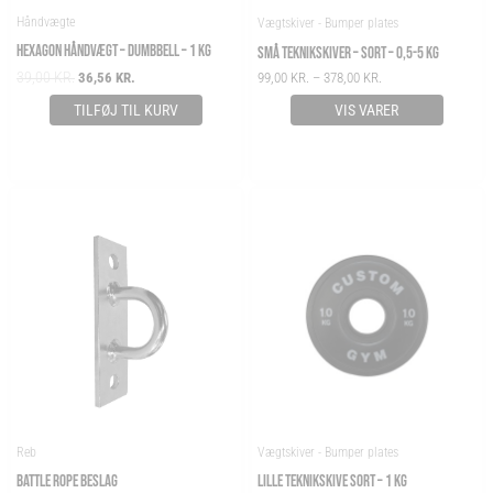
Håndvægte
Vægtskiver - Bumper plates
HEXAGON HÅNDVÆGT – DUMBBELL – 1 KG
SMÅ TEKNIKSKIVER – SORT – 0,5-5 KG
39,00
KR.
36,56
KR.
99,00
KR.
–
378,00
KR.
TILFØJ TIL KURV
VIS VARER
Reb
Vægtskiver - Bumper plates
BATTLE ROPE BESLAG
LILLE TEKNIKSKIVE SORT – 1 KG