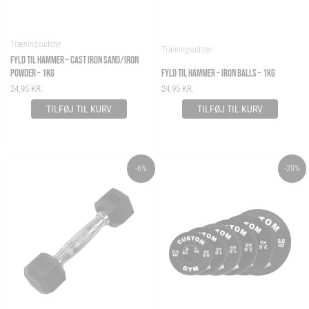
Træningsudstyr
Træningsudstyr
FYLD TIL HAMMER – CAST IRON SAND/IRON
POWDER – 1KG
FYLD TIL HAMMER – IRON BALLS – 1KG
24,95
KR.
24,95
KR.
TILFØJ TIL KURV
TILFØJ TIL KURV
ORIGINAL
CURRENT
PRICE
-6%
-20%
PRICE
PRICE
RANGE:
WAS:
IS:
99,00 KR.
39,00 KR..
36,56 KR..
THROUGH
378,00 KR.