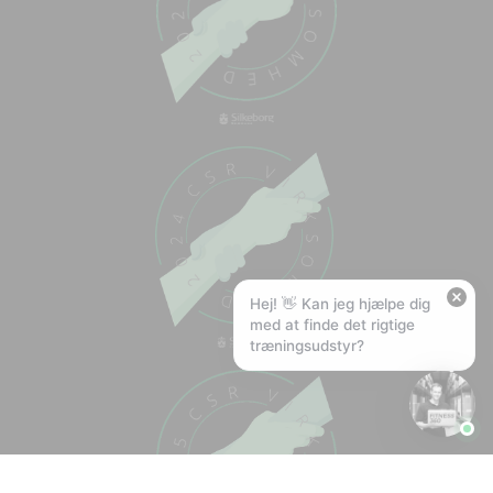
🏋️
Hej! Hvad kan jeg hjælpe med?
Stil mig et spørgsmål om vores produkter,
levering eller returnering — jeg er klar!
🚚
Hvad koster fragt, og hvor hurtigt leverer I?
📦
Har I gratis fragt?
❤️
Kan I lave et tilbud?
Hej! 👋 Kan jeg hjælpe dig
med at finde det rigtige
træningsudstyr?