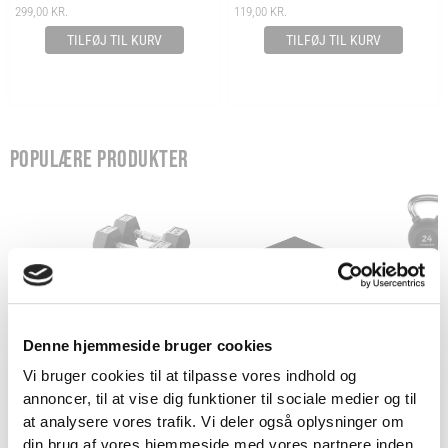
299,00
KR.
119,00
KR.
TILFØJ TIL KURV
TILFØJ TIL KURV
POPULÆRE PRODUKTER
Denne hjemmeside bruger cookies
Vi bruger cookies til at tilpasse vores indhold og
annoncer, til at vise dig funktioner til sociale medier og til
HEXAGON HÅNDVÆGTE -
SORT GUMMIFLISE - 15
KETTL
VIND 2 VALGFRIE HÅNDVÆGTE 💥
at analysere vores trafik. Vi deler også oplysninger om
DUMBBELLS - 1-45 KG
MM - 100X100 CM
Tilmeld dig nyhedsbrevet og deltag i
din brug af vores hjemmeside med vores partnere inden