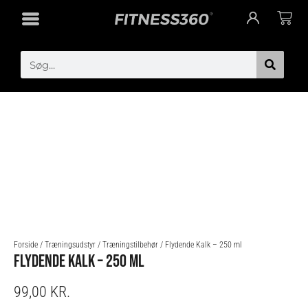
Gå
Cart
til
indholdet
Search
Forside
/
Træningsudstyr
/
Træningstilbehør
/ Flydende Kalk – 250 ml
FLYDENDE KALK – 250 ML
99,00
KR.