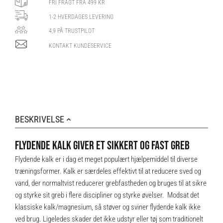
FRI FRAGT FRA 499 KR
1-2 HVERDAGES LEVERING
4,9 PÅ TRUSTPILOT
KONTAKT KUNDESERVICE
BESKRIVELSE
FLYDENDE KALK GIVER ET SIKKERT OG FAST GREB
Flydende kalk er i dag et meget populært hjælpemiddel til diverse
træningsformer. Kalk er særdeles effektivt til at reducere sved og
vand, der normaltvist reducerer grebfastheden og bruges til at sikre
og styrke sit greb i flere discipliner og styrke øvelser. Modsat det
klassiske kalk/magnesium, så støver og sviner flydende kalk ikke
ved brug. Ligeledes skader det ikke udstyr eller tøj som traditionelt