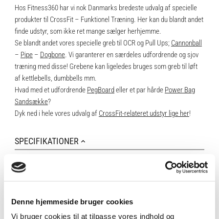
Hos Fitness360 har vi nok Danmarks bredeste udvalg af specielle
produkter til CrossFit – Funktionel Træning. Her kan du blandt andet
finde udstyr, som ikke ret mange sælger herhjemme.
Se blandt andet vores specielle greb til OCR og Pull Ups;
Cannonball
–
Pipe
–
Dogbone
. Vi garanterer en særdeles udfordrende og sjov
træning med disse! Grebene kan ligeledes bruges som greb til løft
af kettlebells, dumbbells mm.
Hvad med et udfordrende
PegBoard
eller et par hårde
Power Bag
Sandsække
?
Dyk ned i hele vores udvalg af
CrossFit-relateret udstyr lige her
!
SPECIFIKATIONER
Brand
Fitness360
Denne hjemmeside bruger cookies
Vi bruger cookies til at tilpasse vores indhold og