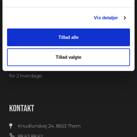
SHOWROOM & AFHENTNING
Vis detaljer
Man-tors: 08:30 - 15:30
Fredag: 08:30 - 15:00
Tillad alle
Helligdage: Lukket
Showroomet er åbent i samme periode. Kontakt os
gerne inden besøg.
Tillad valgte
Du kan kontakte os på mail
kundeservice@fitness360.dk, som vi besvarer inden
for 2 hverdage.
KONTAKT
Knudlundvej 24, 8653 Them
88 63 88 62