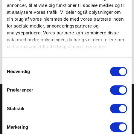
Varenr.
FT1064
annoncer, til at vise dig funktioner til sociale medier og til
at analysere vores trafik. Vi deler også oplysninger om
din brug af vores hjemmeside med vores partnere inden
Størrelse
250 ml
for sociale medier, annonceringspartnere og
analysepartnere. Vores partnere kan kombinere disse
data med andre oplysninger, du har givet dem, eller som
Materiale
Magnesium
,
Ethanol
,
Vand
de har indsamlet fra din brug af deres tjenester.
Samtykkevalg
Nødvendig
TILMELD NYHEDSBREVET
Præferencer
Få nyheder, tips og tilbud smidt direkte i indbakken
Statistik
– før alle andre. Ingen spam, kun styrke!
Marketing