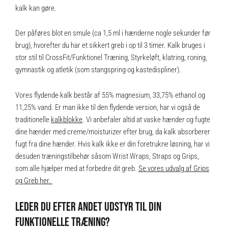
kalk kan gøre.
Der påføres blot en smule (ca 1,5 ml i hænderne nogle sekunder før
brug), hvorefter du har et sikkert greb i op til 3 timer. Kalk bruges i
stor stil til CrossFit/Funktionel Træning, Styrkeløft, klatring, roning,
gymnastik og atletik (som stangspring og kastedispliner).
Vores flydende kalk består af 55% magnesium, 33,75% ethanol og
11,25% vand. Er man ikke til den flydende version, har vi også de
traditionelle
kalkblokke
. Vi anbefaler altid at vaske hænder og fugte
dine hænder med creme/moisturizer efter brug, da kalk absorberer
fugt fra dine hænder. Hvis kalk ikke er din foretrukne løsning, har vi
desuden træningstilbehør såsom Wrist Wraps, Straps og Grips,
som alle hjælper med at forbedre dit greb.
Se vores udvalg af Grips
og Greb her.
LEDER DU EFTER ANDET UDSTYR TIL DIN
FUNKTIONELLE TRÆNING?