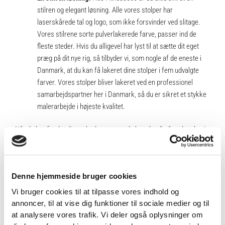
stilren og elegant løsning. Alle vores stolper har
laserskårede tal og logo, som ikke forsvinder ved slitage.
Vores stilrene sorte pulverlakerede farve, passer ind de
fleste steder. Hvis du alligevel har lyst til at sætte dit eget
præg på dit nye rig, så tilbyder vi, som nogle af de eneste i
Danmark, at du kan få lakeret dine stolper i fem udvalgte
farver. Vores stolper bliver lakeret ved en professionel
samarbejdspartner her i Danmark, så du er sikret et stykke
malerarbejde i højeste kvalitet.
Når du har fundet dit ønskede squat rack, kan du gå på opdagelse i
vores
add-ons
som eksempelvis: safety spotter arms, jammer
arms, landminer og meget mere. Se hele udvalget
her
.
Denne hjemmeside bruger cookies
SPECIFIKATIONER
Vi bruger cookies til at tilpasse vores indhold og
annoncer, til at vise dig funktioner til sociale medier og til
at analysere vores trafik. Vi deler også oplysninger om
Brand
Fitness360