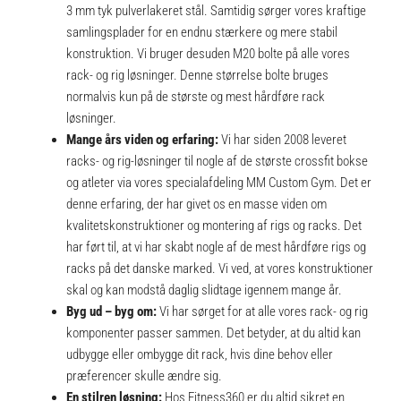
3 mm tyk pulverlakeret stål. Samtidig sørger vores kraftige
samlingsplader for en endnu stærkere og mere stabil
konstruktion. Vi bruger desuden M20 bolte på alle vores
rack- og rig løsninger. Denne størrelse bolte bruges
normalvis kun på de største og mest hårdføre rack
løsninger.
Mange års viden og erfaring:
Vi har siden 2008 leveret
racks- og rig-løsninger til nogle af de største crossfit bokse
og atleter via vores specialafdeling MM Custom Gym. Det er
denne erfaring, der har givet os en masse viden om
kvalitetskonstruktioner og montering af rigs og racks. Det
har ført til, at vi har skabt nogle af de mest hårdføre rigs og
racks på det danske marked. Vi ved, at vores konstruktioner
skal og kan modstå daglig slidtage igennem mange år.
Byg ud – byg om:
Vi har sørget for at alle vores rack- og rig
komponenter passer sammen. Det betyder, at du altid kan
udbygge eller ombygge dit rack, hvis dine behov eller
præferencer skulle ændre sig.
En stilren løsning:
Hos Fitness360 er du altid sikret en