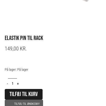
ELASTIK PIN TIL RACK
149,00
KR.
Elastik
På lager:
På lager
pin
til
-
+
rack
antal
TILFØJ TIL KURV
TILFØJ TIL ØNSKESKY