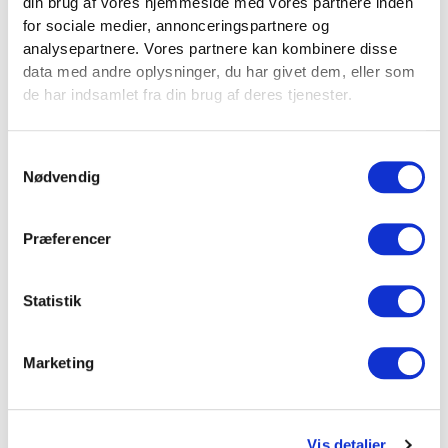
din brug af vores hjemmeside med vores partnere inden
for sociale medier, annonceringspartnere og
analysepartnere. Vores partnere kan kombinere disse
Varenr.
FT3320
data med andre oplysninger, du har givet dem, eller som
de har indsamlet fra din brug af deres tjenester.
Antal
1 stk
Samtykkevalg
Nødvendig
Vægt
2 kg
Præferencer
Farve
Krom
Statistik
Stolpehuller
21 mm
Marketing
Bredde
42 cm
Vis detaljer