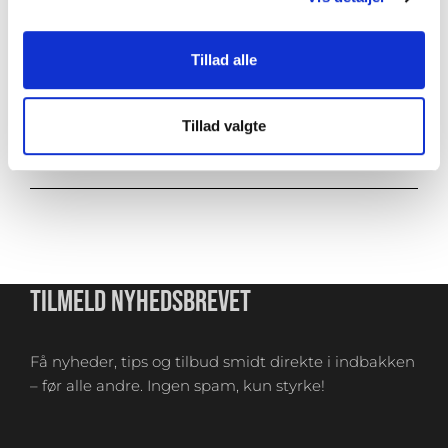
Tykkelse
20mm
Tillad alle
Tillad valgte
VEJLEDNING
TILMELD NYHEDSBREVET
Få nyheder, tips og tilbud smidt direkte i indbakken
– før alle andre. Ingen spam, kun styrke!