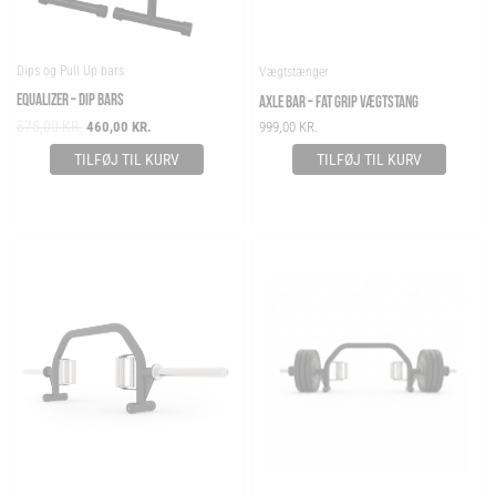
Dips og Pull Up bars
Vægtstænger
EQUALIZER – DIP BARS
AXLE BAR – FAT GRIP VÆGTSTANG
575,00
KR.
460,00
KR.
999,00
KR.
TILFØJ TIL KURV
TILFØJ TIL KURV