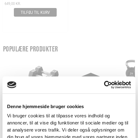
649,00
KR.
TILFØJ TIL KURV
POPULÆRE PRODUKTER
Denne hjemmeside bruger cookies
Vi bruger cookies til at tilpasse vores indhold og
annoncer, til at vise dig funktioner til sociale medier og til
HEXAGON HÅNDVÆGTE -
SORT GUMMIFLISE - 15
KETTL
VIND 2 VALGFRIE HÅNDVÆGTE 💥
at analysere vores trafik. Vi deler også oplysninger om
DUMBBELLS - 1-45 KG
MM - 100X100 CM
Tilmeld dig nyhedsbrevet og deltag i
din brug af vores hjemmeside med vores partnere inden