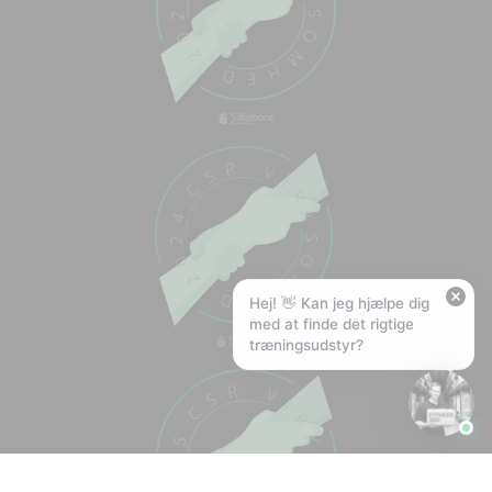
🏋️
Hej! Hvad kan jeg hjælpe med?
Stil mig et spørgsmål om vores produkter,
levering eller returnering — jeg er klar!
🚚
Hvad koster fragt, og hvor hurtigt leverer I?
📦
Har I gratis fragt?
❤️
Kan I lave et tilbud?
Hej! 👋 Kan jeg hjælpe dig
med at finde det rigtige
træningsudstyr?