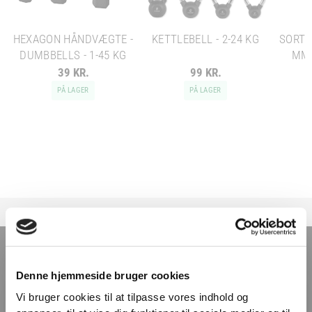
HEXAGON HÅNDVÆGTE -
KETTLEBELL - 2-24 KG
SORT 
DUMBBELLS - 1-45 KG
MM 
39 KR.
99 KR.
PÅ LAGER
PÅ LAGER
TILMELD NYHEDSBREVET
Denne hjemmeside bruger cookies
Få nyheder, tips og tilbud smidt direkte i indbakken
Vi bruger cookies til at tilpasse vores indhold og
– før alle andre. Ingen spam, kun styrke!