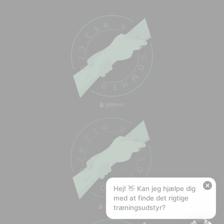
Chat med os
Svar inden for sekunder
🏋️
Hej! Hvad kan jeg hjælpe med?
Stil mig et spørgsmål om vores produkter,
levering eller returnering — jeg er klar!
🚚
Hvad koster fragt, og hvor hurtigt leverer I?
📦
Har I gratis fragt?
❤️
Kan I lave et tilbud?
Hej! 👋 Kan jeg hjælpe dig
med at finde det rigtige
træningsudstyr?