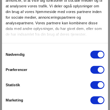
annoncer, til at vise dig funktioner til sociale medier og til
VIND 2 VALGFRIE HÅNDVÆGTE 💥
at analysere vores trafik. Vi deler også oplysninger om
Email
Tilmeld dig nyhedsbrevet og deltag i
din brug af vores hjemmeside med vores partnere inden
TILMELD
konkurrencen om 2 valgfrie
for sociale medier, annonceringspartnere og
analysepartnere. Vores partnere kan kombinere disse
håndvægte. (
Vælg selv vægten –
SHOWROOM & AFHENTNING
data med andre oplysninger, du har givet dem, eller som
maks. 1.000 kr.)
de har indsamlet fra din brug af deres tjenester.
Navn
Man-tors: 08:30 - 15:30
Fredag: 08:30 - 15:00
Samtykkevalg
Email
Nødvendig
Helligdage: Lukket
Showroomet er åbent i samme periode. Kontakt os
gerne inden besøg.
Præferencer
Du kan kontakte os på mail
kundeservice@fitness360.dk, som vi besvarer inden
for 2 hverdage.
Statistik
Marketing
Deltag i konkurrencen