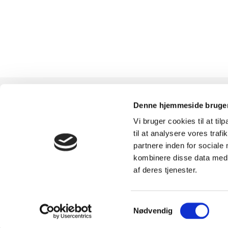
Denne hjemmeside bruger
Vi bruger cookies til at til
TILMELD
SHOWROOM &
til at analysere vores tra
partnere inden for sociale
NYHEDSBREVET
AFHENTNING
kombinere disse data med a
af deres tjenester.
Få nyheder, tips og tilbud
Man-tors: 08:30 - 15:
smidt direkte i indbakken
Fredag: 08:30 - 15:0
Samtykkevalg
Nødvendig
– før alle andre. Ingen
Helligdage: Lukket
spam, kun styrke!
Showroomet er åben