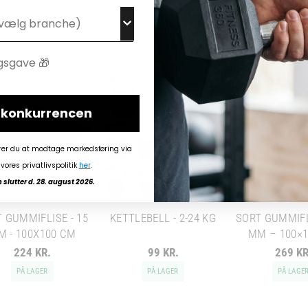
i konkurrencen
rer du at modtage markedsføring via
vores privatlivspolitik
her
.
slutter d. 28. august 2026.
 GUMMIFLISE - 15
KETTLEBELL - 2-24 KG
SORT GUMMIFL
M - 100X100 CM
MM – 100×
224 KR.
99 KR.
269 KR
PÅ LAGER
PÅ LAGER
PÅ LAGE