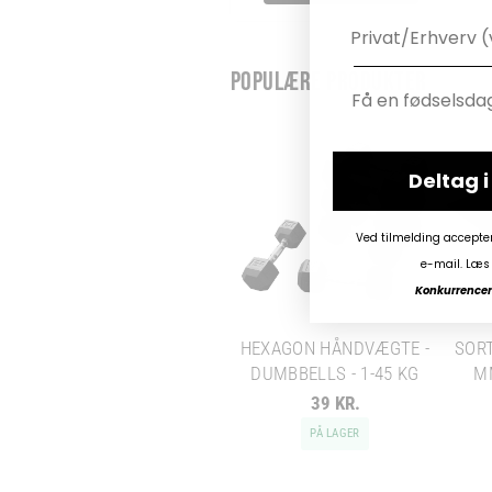
POPULÆRE PRODUKTER
Deltag 
Ved tilmelding accepte
e-mail. Læs 
Konkurrencen 
HEXAGON HÅNDVÆGTE -
SORT
DUMBBELLS - 1-45 KG
M
39 KR.
PÅ LAGER