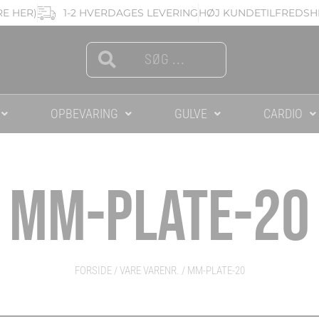
RE HER)
1-2 HVERDAGES LEVERING
HØJ KUNDETILFREDSHE
Search
Search
OPBEVARING
GULVE
CARDIO
MM-PLATE-20
FORSIDE
/ VARE VARENR. / MM-PLATE-20