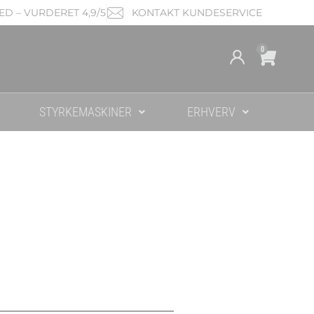
D – VURDERET 4,9/5
KONTAKT KUNDESERVICE
Cart
0
STYRKEMASKINER
ERHVERV