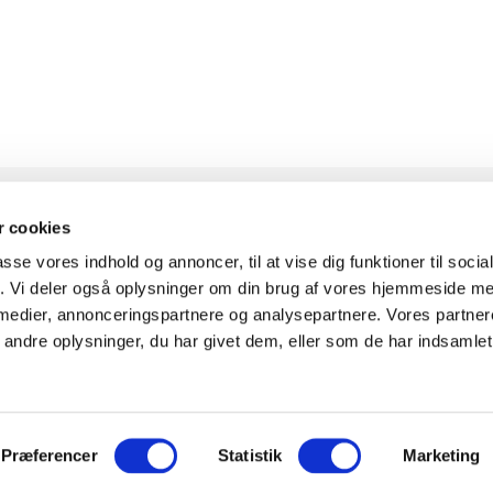
 cookies
passe vores indhold og annoncer, til at vise dig funktioner til soci
KONTAKT
INFOR
fik. Vi deler også oplysninger om din brug af vores hjemmeside m
 medier, annonceringspartnere og analysepartnere. Vores partne
ndre oplysninger, du har givet dem, eller som de har indsamlet 
Knudlundvej 24, 8653
Om Fitn
Them
Komplet
30
88 63 88 62
0
Showr
Præferencer
Statistik
Marketing
Kundeservice@fitness360.dk
Finansi
t i