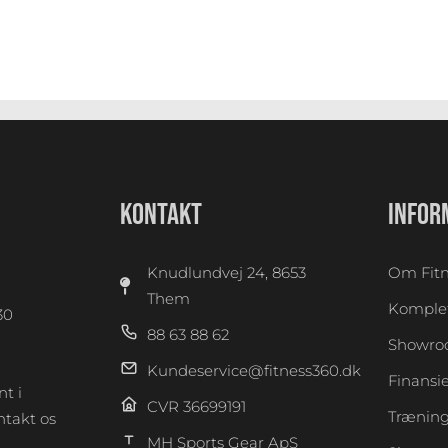
KONTAKT
INFOR
Knudlundvej 24, 8653
Om Fitn
Them
Komplet
30
88 63 88 62
0
Showr
Kundeservice@fitness360.dk
Finansi
t i
CVR 36699191
Træning
takt os
MH Sports Gear ApS