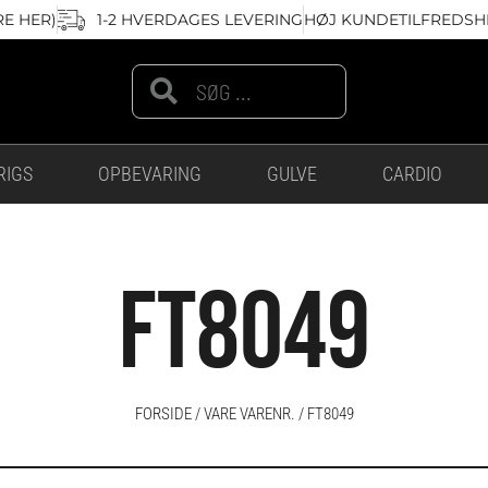
RE HER)
1-2 HVERDAGES LEVERING
HØJ KUNDETILFREDSHE
Search
Search
RIGS
OPBEVARING
GULVE
CARDIO
FT8049
FORSIDE
/ VARE VARENR. / FT8049