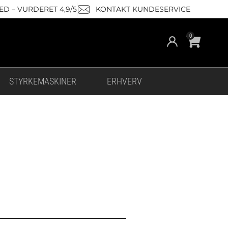
D – VURDERET 4,9/5
KONTAKT KUNDESERVICE
Cart
0
STYRKEMASKINER
ERHVERV