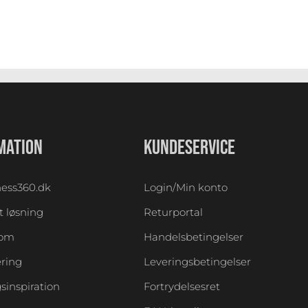
MATION
KUNDESERVICE
ess360.dk
Login/Min konto
 løsning
Returportal
oom
Handelsbetingelser
ering
Leveringsbetingelser
sinspiration
Fortrydelsesret