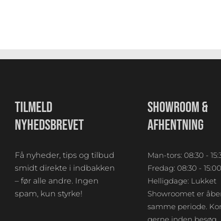
TILMELD
SHOWROOM &
NYHEDSBREVET
AFHENTNING
Få nyheder, tips og tilbud
Man-tors: 08:30 - 15:
smidt direkte i indbakken
Fredag: 08:30 - 15:0
– før alle andre. Ingen
Helligdage: Lukket
spam, kun styrke!
Showroomet er åben
samme periode. Kon
gerne inden besøg.