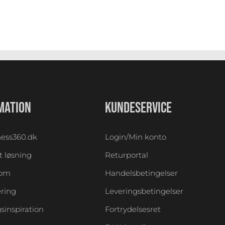
MATION
KUNDESERVICE
ess360.dk
Login/Min konto
 løsning
Returportal
oom
Handelsbetingelser
ering
Leveringsbetingelser
sinspiration
Fortrydelsesret