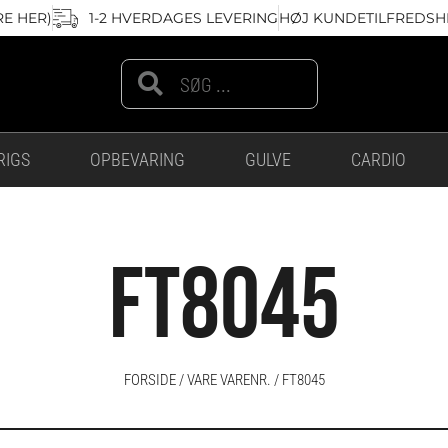
RE HER)
1-2 HVERDAGES LEVERING
HØJ KUNDETILFREDSHE
Search
Search
RIGS
OPBEVARING
GULVE
CARDIO
FT8045
FORSIDE
/ VARE VARENR. / FT8045