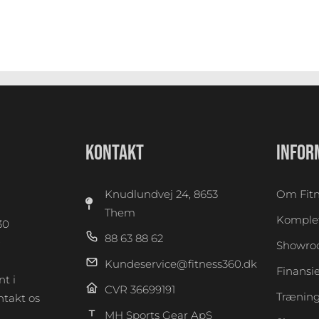
KONTAKT
INFOR
Knudlundvej 24, 8653
Om Fitn
Them
Komplet
30
88 63 88 62
0
Showr
Kundeservice@fitness360.dk
Finansi
t i
CVR 36699191
Træning
takt os
MH Sports Gear ApS