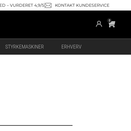
D – VURDERET 4,9/5
KONTAKT KUNDESERVICE
Cart
0
STYRKEMASKINER
ERHVERV