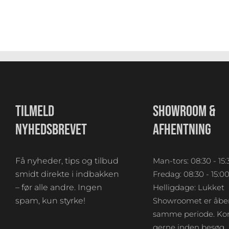
TILMELD
SHOWROOM &
NYHEDSBREVET
AFHENTNING
Få nyheder, tips og tilbud
Man-tors: 08:30 - 15:
smidt direkte i indbakken
Fredag: 08:30 - 15:0
– før alle andre. Ingen
Helligdage: Lukket
spam, kun styrke!
Showroomet er åben
samme periode. Kon
gerne inden besøg.