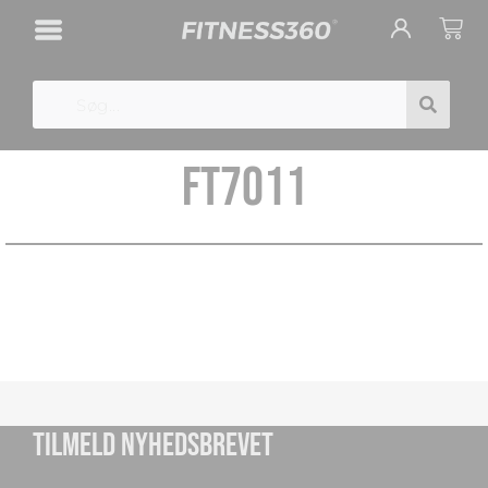
Gå
Cart
til
indholdet
Search
FT7011
TILMELD NYHEDSBREVET