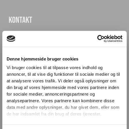
KONTAKT
Knudlundvej 24, 8653 Them
88 63 88 62
Kundeservice@fitness360.dk
Denne hjemmeside bruger cookies
CVR 36699191
Vi bruger cookies til at tilpasse vores indhold og
annoncer, til at vise dig funktioner til sociale medier og til
MH Sports Gear ApS
VIND 2 VALGFRIE HÅNDVÆGTE 💥
at analysere vores trafik. Vi deler også oplysninger om
Tilmeld dig nyhedsbrevet og deltag i
din brug af vores hjemmeside med vores partnere inden
INFORMATION
konkurrencen om 2 valgfrie
for sociale medier, annonceringspartnere og
analysepartnere. Vores partnere kan kombinere disse
håndvægte. (
Vælg selv vægten –
data med andre oplysninger, du har givet dem, eller som
maks. 1.000 kr.)
Om Fitness360.dk
de har indsamlet fra din brug af deres tjenester.
Navn
Komplet løsning