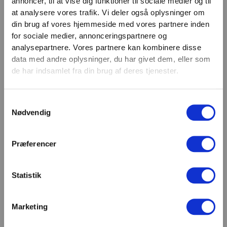
annoncer, til at vise dig funktioner til sociale medier og til
VIND 2 VALGFRIE HÅNDVÆGTE 💥
at analysere vores trafik. Vi deler også oplysninger om
Email
Tilmeld dig nyhedsbrevet og deltag i
din brug af vores hjemmeside med vores partnere inden
TILMELD
konkurrencen om 2 valgfrie
for sociale medier, annonceringspartnere og
analysepartnere. Vores partnere kan kombinere disse
håndvægte. (
Vælg selv vægten –
SHOWROOM & AFHENTNING
data med andre oplysninger, du har givet dem, eller som
maks. 1.000 kr.)
de har indsamlet fra din brug af deres tjenester.
Navn
Man-tors: 08:30 - 15:30
Fredag: 08:30 - 15:00
Samtykkevalg
Email
Nødvendig
Helligdage: Lukket
Showroomet er åbent i samme periode. Kontakt os
gerne inden besøg.
Præferencer
Du kan kontakte os på mail
kundeservice@fitness360.dk, som vi besvarer inden
for 2 hverdage.
Statistik
Marketing
Deltag i konkurrencen