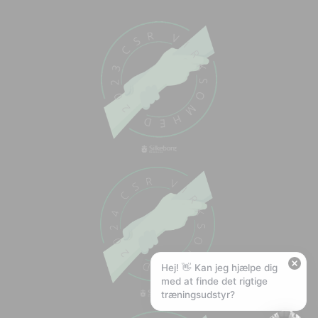
Chat med os
Svar inden for sekunder
🏋️
Hej! Hvad kan jeg hjælpe med?
Stil mig et spørgsmål om vores produkter,
levering eller returnering — jeg er klar!
🚚
Hvad koster fragt, og hvor hurtigt leverer I?
📦
Har I gratis fragt?
❤️
Kan I lave et tilbud?
Hej! 👋 Kan jeg hjælpe dig
med at finde det rigtige
træningsudstyr?