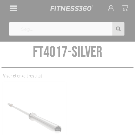
Gå
Cart
til
indholdet
Search
FT4017-SILVER
Viser et enkelt resultat