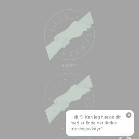
Chat med os
Svar inden for sekunder
🏋️
Hej! Hvad kan jeg hjælpe med?
Stil mig et spørgsmål om vores produkter,
levering eller returnering — jeg er klar!
🚚
Hvad koster fragt, og hvor hurtigt leverer I?
📦
Har I gratis fragt?
❤️
Kan I lave et tilbud?
Hej! 👋 Kan jeg hjælpe dig
med at finde det rigtige
træningsudstyr?