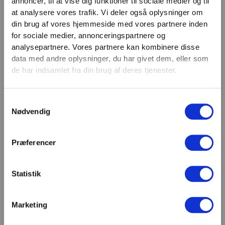
annoncer, til at vise dig funktioner til sociale medier og til
VIND 2 VALGFRIE HÅNDVÆGTE 💥
at analysere vores trafik. Vi deler også oplysninger om
Email
Tilmeld dig nyhedsbrevet og deltag i
din brug af vores hjemmeside med vores partnere inden
TILMELD
konkurrencen om 2 valgfrie
for sociale medier, annonceringspartnere og
analysepartnere. Vores partnere kan kombinere disse
håndvægte. (
Vælg selv vægten –
SHOWROOM & AFHENTNING
data med andre oplysninger, du har givet dem, eller som
maks. 1.000 kr.)
de har indsamlet fra din brug af deres tjenester.
Navn
Man-tors: 08:30 - 15:30
Fredag: 08:30 - 15:00
Samtykkevalg
Email
Nødvendig
Helligdage: Lukket
Showroomet er åbent i samme periode. Kontakt os
gerne inden besøg.
Præferencer
Du kan kontakte os på mail
kundeservice@fitness360.dk, som vi besvarer inden
for 2 hverdage.
Statistik
Marketing
Deltag i konkurrencen