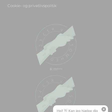
Cookie- og privatlivspolitik
Chat med os
Svar inden for sekunder
🏋️
Hej! Hvad kan jeg hjælpe med?
Stil mig et spørgsmål om vores produkter,
levering eller returnering — jeg er klar!
🚚
Hvad koster fragt, og hvor hurtigt leverer I?
📦
Har I gratis fragt?
❤️
Kan I lave et tilbud?
Hej! 👋 Kan jeg hjælpe dig