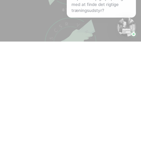
med at finde det rigtige
træningsudstyr?
F
I
L
Y
a
n
i
o