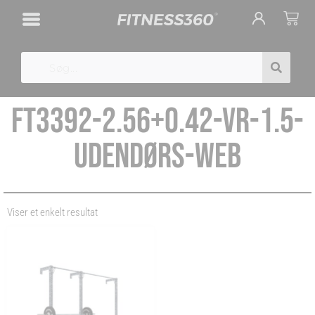
Gå
Cart
til
indholdet
Search
FT3392-2.56+0.42-VR-1.5-
UDENDØRS-WEB
Viser et enkelt resultat