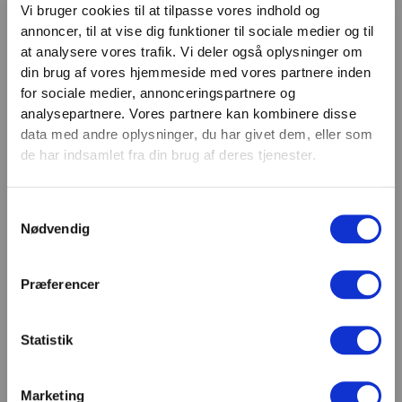
Vi bruger cookies til at tilpasse vores indhold og
Få nyheder, tips og tilbud smidt direkte i indbakken
annoncer, til at vise dig funktioner til sociale medier og til
VIND 2 VALGFRIE HÅNDVÆGTE 💥
– før alle andre. Ingen spam, kun styrke!
at analysere vores trafik. Vi deler også oplysninger om
Tilmeld dig nyhedsbrevet og deltag i
din brug af vores hjemmeside med vores partnere inden
Email
konkurrencen om 2 valgfrie
for sociale medier, annonceringspartnere og
TILMELD
analysepartnere. Vores partnere kan kombinere disse
håndvægte. (
Vælg selv vægten –
data med andre oplysninger, du har givet dem, eller som
maks. 1.000 kr.)
de har indsamlet fra din brug af deres tjenester.
SHOWROOM & AFHENTNING
Navn
Samtykkevalg
Man-tors: 08:30 - 15:30
Email
Nødvendig
Fredag: 08:30 - 15:00
Helligdage: Lukket
Showroomet er åbent i samme periode. Kontakt os
Præferencer
gerne inden besøg.
Du kan kontakte os på mail
Statistik
kundeservice@fitness360.dk, som vi besvarer inden
for 2 hverdage.
Marketing