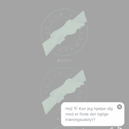
Chat med os
Svar inden for sekunder
🏋️
Hej! Hvad kan jeg hjælpe med?
Stil mig et spørgsmål om vores produkter,
levering eller returnering — jeg er klar!
🚚
Hvad koster fragt, og hvor hurtigt leverer I?
📦
Har I gratis fragt?
❤️
Kan I lave et tilbud?
Hej! 👋 Kan jeg hjælpe dig
med at finde det rigtige
træningsudstyr?