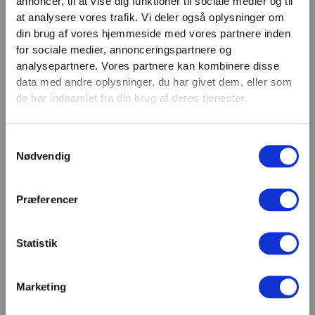
annoncer, til at vise dig funktioner til sociale medier og til
VIND 2 VALGFRIE HÅNDVÆGTE 💥
at analysere vores trafik. Vi deler også oplysninger om
Email
Tilmeld dig nyhedsbrevet og deltag i
din brug af vores hjemmeside med vores partnere inden
TILMELD
konkurrencen om 2 valgfrie
for sociale medier, annonceringspartnere og
analysepartnere. Vores partnere kan kombinere disse
håndvægte. (
Vælg selv vægten –
SHOWROOM & AFHENTNING
data med andre oplysninger, du har givet dem, eller som
maks. 1.000 kr.)
de har indsamlet fra din brug af deres tjenester.
Navn
Man-tors: 08:30 - 15:30
Fredag: 08:30 - 15:00
Samtykkevalg
Email
Nødvendig
Helligdage: Lukket
Showroomet er åbent i samme periode. Kontakt os
gerne inden besøg.
Præferencer
Du kan kontakte os på mail
kundeservice@fitness360.dk, som vi besvarer inden
for 2 hverdage.
Statistik
Marketing
Deltag i konkurrencen