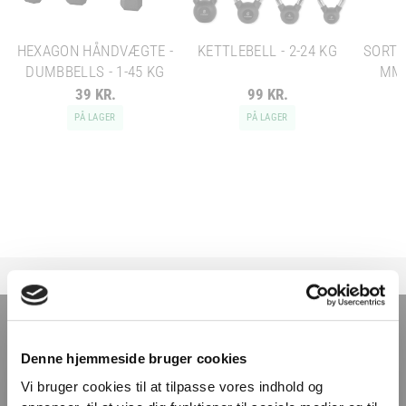
HEXAGON HÅNDVÆGTE -
KETTLEBELL - 2-24 KG
SORT 
DUMBBELLS - 1-45 KG
MM 
39 KR.
99 KR.
PÅ LAGER
PÅ LAGER
TILMELD NYHEDSBREVET
Denne hjemmeside bruger cookies
Få nyheder, tips og tilbud smidt direkte i indbakken
Vi bruger cookies til at tilpasse vores indhold og
– før alle andre. Ingen spam, kun styrke!