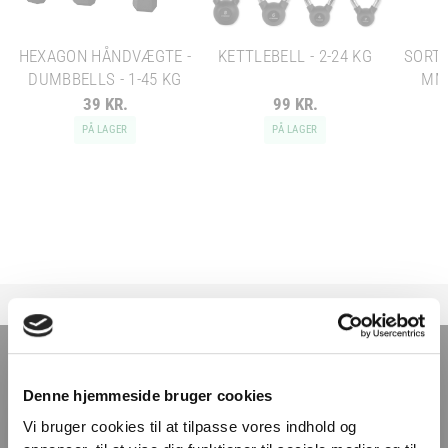
HEXAGON HÅNDVÆGTE -
KETTLEBELL - 2-24 KG
SORT 
DUMBBELLS - 1-45 KG
MM 
39 KR.
99 KR.
PÅ LAGER
PÅ LAGER
TILMELD NYHEDSBREVET
Denne hjemmeside bruger cookies
Få nyheder, tips og tilbud smidt direkte i indbakken
Vi bruger cookies til at tilpasse vores indhold og
– før alle andre. Ingen spam, kun styrke!