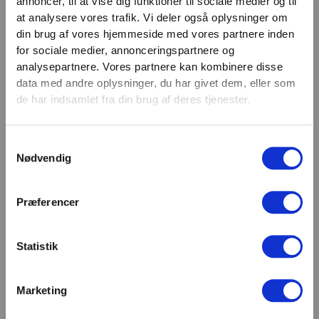
annoncer, til at vise dig funktioner til sociale medier og til
VIND 2 VALGFRIE HÅNDVÆGTE 💥
at analysere vores trafik. Vi deler også oplysninger om
Email
Tilmeld dig nyhedsbrevet og deltag i
din brug af vores hjemmeside med vores partnere inden
TILMELD
konkurrencen om 2 valgfrie
for sociale medier, annonceringspartnere og
analysepartnere. Vores partnere kan kombinere disse
håndvægte. (
Vælg selv vægten –
SHOWROOM & AFHENTNING
data med andre oplysninger, du har givet dem, eller som
maks. 1.000 kr.)
de har indsamlet fra din brug af deres tjenester.
Navn
Man-tors: 08:30 - 15:30
Fredag: 08:30 - 15:00
Samtykkevalg
Email
Nødvendig
Helligdage: Lukket
Showroomet er åbent i samme periode. Kontakt os
gerne inden besøg.
Præferencer
Du kan kontakte os på mail
kundeservice@fitness360.dk, som vi besvarer inden
for 2 hverdage.
Statistik
Marketing
Deltag i konkurrencen