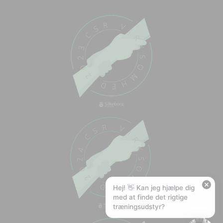
Chat med os
Svar inden for sekunder
🏋️
Hej! Hvad kan jeg hjælpe med?
Stil mig et spørgsmål om vores produkter,
levering eller returnering — jeg er klar!
🚚
Hvad koster fragt, og hvor hurtigt leverer I?
📦
Har I gratis fragt?
❤️
Kan I lave et tilbud?
Hej! 👋 Kan jeg hjælpe dig
med at finde det rigtige
træningsudstyr?