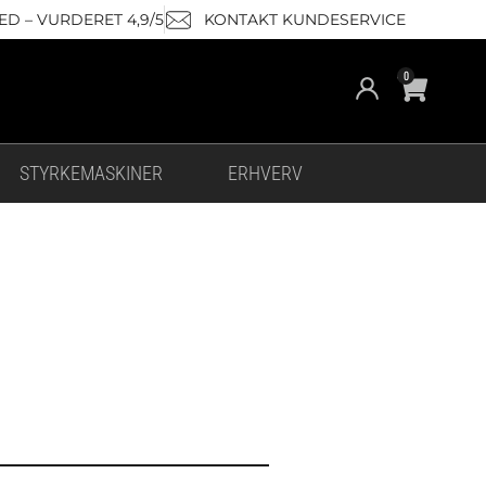
D – VURDERET 4,9/5
KONTAKT KUNDESERVICE
Cart
0
STYRKEMASKINER
ERHVERV