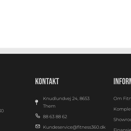
KONTAKT
INFOR
Knudlundvej 24, 8653
Om Fitn
Them
Komplet
30
88 63 88 62
0
Showr
Kundeservice@fitness360.dk
Finansi