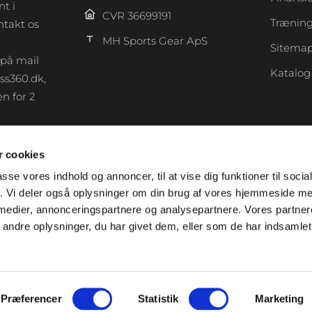
t i
CVR 36699191
Træning
takt os
MH Sports Gear ApS
Sitema
 på mail
Katalog
ss360.dk,
n for 2
 cookies
F
a
passe vores indhold og annoncer, til at vise dig funktioner til soci
c
fik. Vi deler også oplysninger om din brug af vores hjemmeside m
e
 medier, annonceringspartnere og analysepartnere. Vores partne
b
ndre oplysninger, du har givet dem, eller som de har indsamlet 
o
o
k
-
Præferencer
Statistik
Marketing