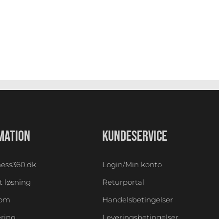
MATION
KUNDESERVICE
ess360.dk
Login/Min konto
 løsning
Returportal
oom
Handelsbetingelser
ering
Leveringsbetingelser