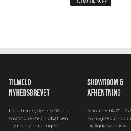
TILFØJ TIL KURV
TILMELD
SHOWROOM &
NYHEDSBREVET
AFHENTNING
Få nyheder, tips og tilbud
Man-tors: 08:30 - 15:
smidt direkte i indbakken
Fredag: 08:30 - 15:0
– før alle andre. Ingen
Helligdage: Lukket