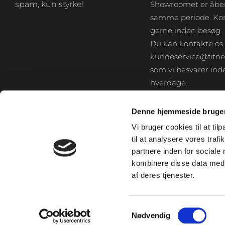
spam, kun styrke!
Showroomet er åben
samme periode. Kon
gerne inden besøg.
Du kan kontakte os
kundeservice@fitne
som vi besvarer inde
hverdage.
Denne hjemmeside bruger
Vi bruger cookies til at til
til at analysere vores tra
partnere inden for sociale
kombinere disse data med a
af deres tjenester.
Samtykkevalg
Nødvendig
© FITNESS360.DK – 2026