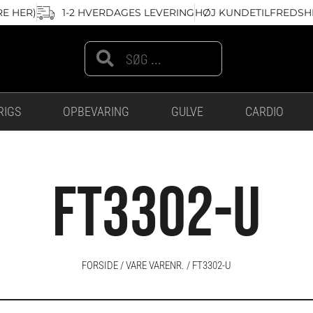
RE HER)
1-2 HVERDAGES LEVERING
HØJ KUNDETILFREDSHE
Search
Search
RIGS
OPBEVARING
GULVE
CARDIO
FT3302-U
FORSIDE
/ VARE VARENR. / FT3302-U