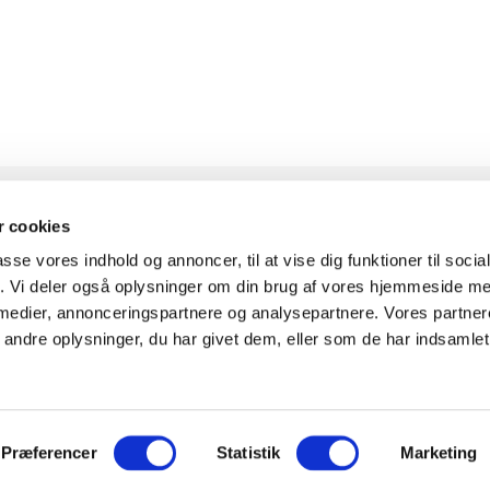
 cookies
passe vores indhold og annoncer, til at vise dig funktioner til soci
KONTAKT
INFOR
fik. Vi deler også oplysninger om din brug af vores hjemmeside m
 medier, annonceringspartnere og analysepartnere. Vores partne
ndre oplysninger, du har givet dem, eller som de har indsamlet 
Knudlundvej 24, 8653
Om Fitn
Them
Komplet
30
88 63 88 62
0
Showr
Præferencer
Statistik
Marketing
Kundeservice@fitness360.dk
Finansi
t i