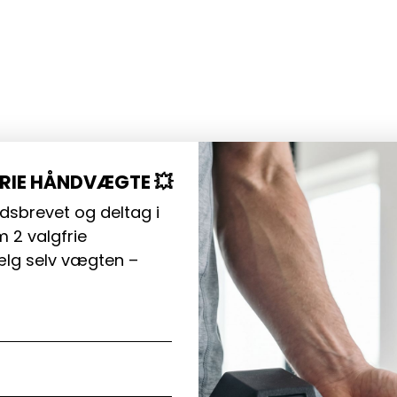
FRIE HÅNDVÆGTE 💥
dsbrevet og deltag i
 2 valgfrie
lg selv vægten –