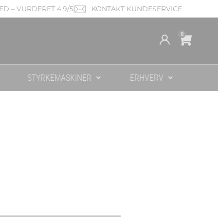
D – VURDERET 4,9/5
KONTAKT KUNDESERVICE
Cart
0
STYRKEMASKINER
ERHVERV