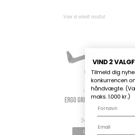
Viser et enkelt resultat
VIND 2 VALG
Tilmeld dig nyhe
UDSOLGT
konkurrencen om
håndvægte. (
Væ
Black Friday
maks. 1.000 kr.)
ERGO GRIP – NEUTRAL MID
Navn
GRIP
349,00
KR.
Email
LÆS MERE