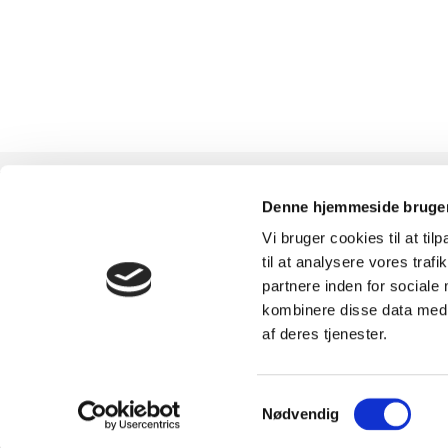
Denne hjemmeside bruger
Vi bruger cookies til at til
TILMELD
SHOWROOM &
til at analysere vores tra
partnere inden for sociale
NYHEDSBREVET
AFHENTNING
kombinere disse data med a
af deres tjenester.
Få nyheder, tips og tilbud
Man-tors: 08:30 - 15:
smidt direkte i indbakken
Fredag: 08:30 - 15:0
Samtykkevalg
Nødvendig
– før alle andre. Ingen
Helligdage: Lukket
spam, kun styrke!
Showroomet er åben