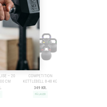
VÆGTSTANGSSÆT: 20
KG STANG + SORTE
SKIVER
ISE – 20
COMPETITION
100 CM
KETTLEBELL 8-48 KG
Chat med os
.
349 KR.
0 KR.
Svar inden for sekunder
R
PÅ LAGER
PÅ LAGER
🏋️