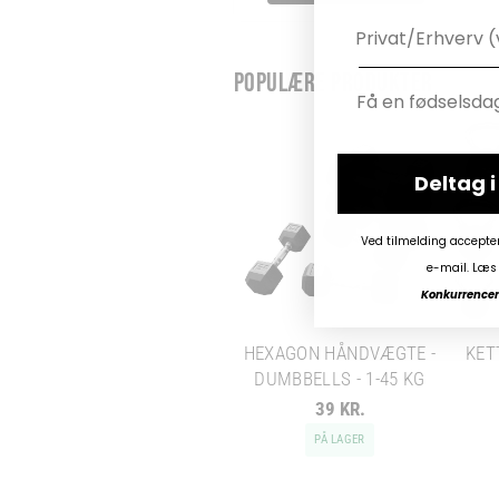
POPULÆRE PRODUKTER
Deltag 
Ved tilmelding accepte
e-mail. Læs 
Konkurrencen 
HEXAGON HÅNDVÆGTE -
KET
DUMBBELLS - 1-45 KG
39 KR.
PÅ LAGER