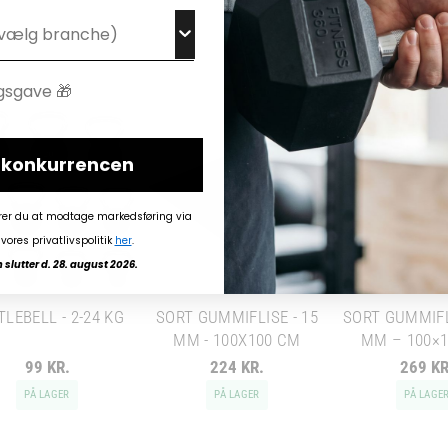
i konkurrencen
rer du at modtage markedsføring via
vores privatlivspolitik
her
.
slutter d. 28. august 2026.
TLEBELL - 2-24 KG
SORT GUMMIFLISE - 15
SORT GUMMIFL
MM - 100X100 CM
MM – 100×
99 KR.
224 KR.
269 KR
PÅ LAGER
PÅ LAGER
PÅ LAGE