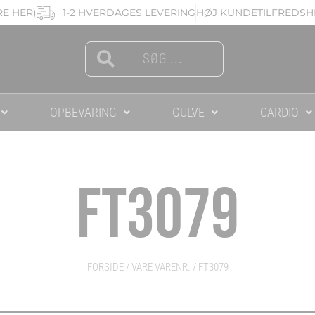
RE HER)
1-2 HVERDAGES LEVERING
HØJ KUNDETILFREDSHE
Search
Search
OPBEVARING
GULVE
CARDIO
FT3079
FORSIDE
/ VARE VARENR. / FT3079