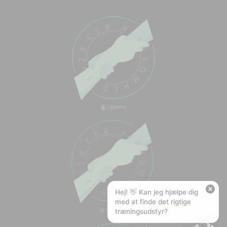
Chat med os
Svar inden for sekunder
🏋️
Hej! Hvad kan jeg hjælpe med?
Stil mig et spørgsmål om vores produkter,
levering eller returnering — jeg er klar!
🚚
Hvad koster fragt, og hvor hurtigt leverer I?
📦
Har I gratis fragt?
❤️
Kan I lave et tilbud?
Hej! 👋 Kan jeg hjælpe dig
med at finde det rigtige
træningsudstyr?