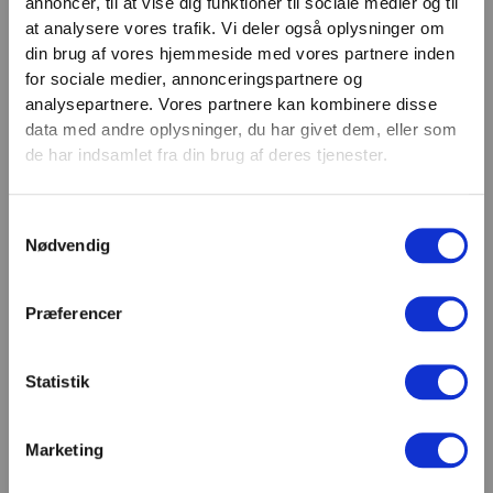
annoncer, til at vise dig funktioner til sociale medier og til
VIND 2 VALGFRIE HÅNDVÆGTE 💥
at analysere vores trafik. Vi deler også oplysninger om
Email
Tilmeld dig nyhedsbrevet og deltag i
din brug af vores hjemmeside med vores partnere inden
TILMELD
konkurrencen om 2 valgfrie
for sociale medier, annonceringspartnere og
analysepartnere. Vores partnere kan kombinere disse
håndvægte. (
Vælg selv vægten –
SHOWROOM & AFHENTNING
data med andre oplysninger, du har givet dem, eller som
maks. 1.000 kr.)
de har indsamlet fra din brug af deres tjenester.
Navn
Man-tors: 08:30 - 15:30
Fredag: 08:30 - 15:00
Samtykkevalg
Email
Nødvendig
Helligdage: Lukket
Showroomet er åbent i samme periode. Kontakt os
gerne inden besøg.
Præferencer
Du kan kontakte os på mail
kundeservice@fitness360.dk, som vi besvarer inden
for 2 hverdage.
Statistik
Marketing
Deltag i konkurrencen