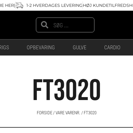
RE HER)
1-2 HVERDAGES LEVERING
HØJ KUNDETILFREDSHE
Search
Search
RIGS
OPBEVARING
GULVE
CARDIO
FT3020
FORSIDE
/ VARE VARENR. / FT3020