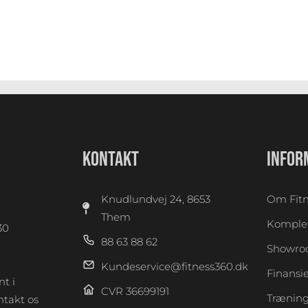
KONTAKT
INFOR
Knudlundvej 24, 8653
Om Fitn
Them
Komplet
30
88 63 88 62
0
Showr
Kundeservice@fitness360.dk
Finansi
t i
CVR 36699191
Træning
takt os