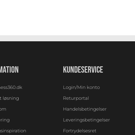
MATION
KUNDESERVICE
ess360.dk
Login/Min konto
 løsning
Returportal
oom
Handelsbetingelser
ering
Leveringsbetingelser
sinspiration
Fortrydelsesret