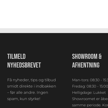
TILMELD
SHOWROOM &
NYHEDSBREVET
AFHENTNING
Få nyheder, tips og tilbud
Man-tors: 08:30 - 15:
smidt direkte i indbakken
Fredag: 08:30 - 15:0
– før alle andre. Ingen
Helligdage: Lukket
spam, kun styrke!
Showroomet er åben
samme periode. Kon