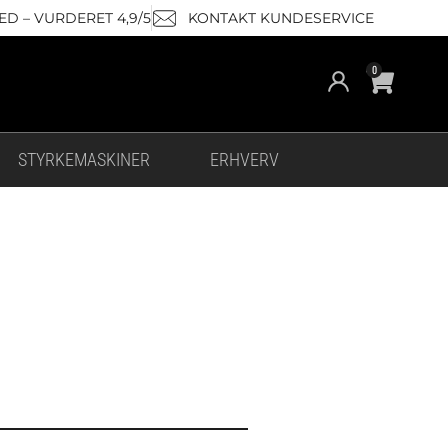
D – VURDERET 4,9/5
KONTAKT KUNDESERVICE
Cart
0
STYRKEMASKINER
ERHVERV