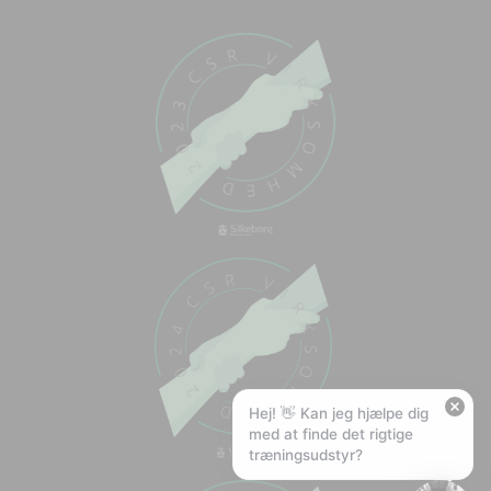
Chat med os
Svar inden for sekunder
🏋️
Hej! Hvad kan jeg hjælpe med?
Stil mig et spørgsmål om vores produkter,
levering eller returnering — jeg er klar!
🚚
Hvad koster fragt, og hvor hurtigt leverer I?
📦
Har I gratis fragt?
❤️
Kan I lave et tilbud?
Hej! 👋 Kan jeg hjælpe dig
med at finde det rigtige
træningsudstyr?