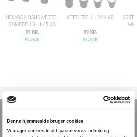
HEXAGON HÅNDVÆGTE -
KETTLEBELL - 2-24 KG
SORT 
DUMBBELLS - 1-45 KG
MM 
39 KR.
99 KR.
PÅ LAGER
PÅ LAGER
TILMELD NYHEDSBREVET
Denne hjemmeside bruger cookies
Få nyheder, tips og tilbud smidt direkte i indbakken
Vi bruger cookies til at tilpasse vores indhold og
– før alle andre. Ingen spam, kun styrke!