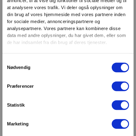
annoncer, til at vise dig funktioner til sociale medier og til
VIND 2 VALGFRIE HÅNDVÆGTE 💥
at analysere vores trafik. Vi deler også oplysninger om
Email
Tilmeld dig nyhedsbrevet og deltag i
din brug af vores hjemmeside med vores partnere inden
TILMELD
konkurrencen om 2 valgfrie
for sociale medier, annonceringspartnere og
analysepartnere. Vores partnere kan kombinere disse
håndvægte. (
Vælg selv vægten –
SHOWROOM & AFHENTNING
data med andre oplysninger, du har givet dem, eller som
maks. 1.000 kr.)
de har indsamlet fra din brug af deres tjenester.
Navn
Man-tors: 08:30 - 15:30
Fredag: 08:30 - 15:00
Samtykkevalg
Email
Nødvendig
Helligdage: Lukket
Showroomet er åbent i samme periode. Kontakt os
gerne inden besøg.
Præferencer
Du kan kontakte os på mail
kundeservice@fitness360.dk, som vi besvarer inden
for 2 hverdage.
Statistik
Marketing
Deltag i konkurrencen