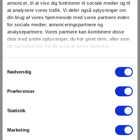
annoncer, til at vise dig funktioner til sociale medier og til
VIND 2 VALGFRIE HÅNDVÆGTE 💥
at analysere vores trafik. Vi deler også oplysninger om
Tilmeld dig nyhedsbrevet og deltag i
Email
din brug af vores hjemmeside med vores partnere inden
TILMELD
konkurrencen om 2 valgfrie
for sociale medier, annonceringspartnere og
analysepartnere. Vores partnere kan kombinere disse
håndvægte. (
Vælg selv vægten –
SHOWROOM & AFHENTNING
data med andre oplysninger, du har givet dem, eller som
maks. 1.000 kr.)
de har indsamlet fra din brug af deres tjenester.
Navn
Man-tors: 08:30 - 15:30
Samtykkevalg
Fredag: 08:30 - 15:00
Email
Nødvendig
Helligdage: Lukket
Showroomet er åbent i samme periode. Kontakt os
gerne inden besøg.
Præferencer
Du kan kontakte os på mail
kundeservice@fitness360.dk, som vi besvarer inden
Statistik
for 2 hverdage.
Marketing
Deltag i konkurrencen