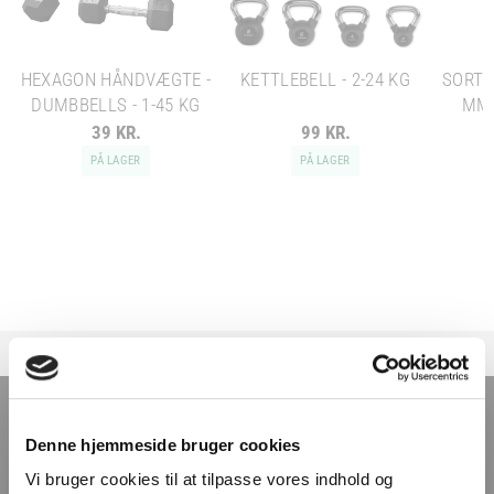
HEXAGON HÅNDVÆGTE -
KETTLEBELL - 2-24 KG
SORT 
DUMBBELLS - 1-45 KG
MM 
39 KR.
99 KR.
PÅ LAGER
PÅ LAGER
TILMELD NYHEDSBREVET
Denne hjemmeside bruger cookies
Få nyheder, tips og tilbud smidt direkte i indbakken
Vi bruger cookies til at tilpasse vores indhold og
– før alle andre. Ingen spam, kun styrke!