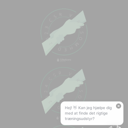
Chat med os
Svar inden for sekunder
🏋️
Hej! Hvad kan jeg hjælpe med?
Stil mig et spørgsmål om vores produkter,
levering eller returnering — jeg er klar!
🚚
Hvad koster fragt, og hvor hurtigt leverer I?
📦
Har I gratis fragt?
❤️
Kan I lave et tilbud?
Hej! 👋 Kan jeg hjælpe dig
med at finde det rigtige
træningsudstyr?