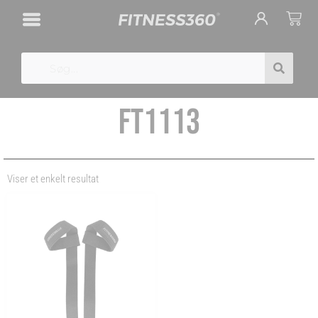
Gå
Cart
til
indholdet
Search
FT1113
Viser et enkelt resultat