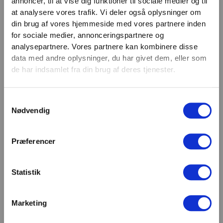
annoncer, til at vise dig funktioner til sociale medier og til
VIND 2 VALGFRIE HÅNDVÆGTE 💥
at analysere vores trafik. Vi deler også oplysninger om
Email
Tilmeld dig nyhedsbrevet og deltag i
din brug af vores hjemmeside med vores partnere inden
TILMELD
konkurrencen om 2 valgfrie
for sociale medier, annonceringspartnere og
analysepartnere. Vores partnere kan kombinere disse
håndvægte. (
Vælg selv vægten –
SHOWROOM & AFHENTNING
data med andre oplysninger, du har givet dem, eller som
maks. 1.000 kr.)
de har indsamlet fra din brug af deres tjenester.
Navn
Man-tors: 08:30 - 15:30
Fredag: 08:30 - 15:00
Samtykkevalg
Email
Nødvendig
Helligdage: Lukket
Showroomet er åbent i samme periode. Kontakt os
gerne inden besøg.
Præferencer
Du kan kontakte os på mail
kundeservice@fitness360.dk, som vi besvarer inden
for 2 hverdage.
Statistik
Marketing
Deltag i konkurrencen