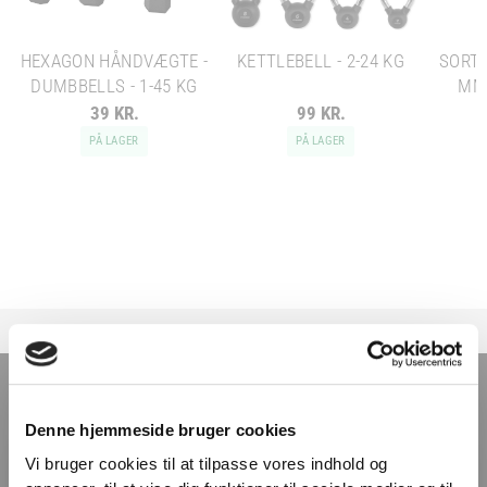
HEXAGON HÅNDVÆGTE -
KETTLEBELL - 2-24 KG
SORT 
DUMBBELLS - 1-45 KG
MM 
39 KR.
99 KR.
PÅ LAGER
PÅ LAGER
TILMELD NYHEDSBREVET
Denne hjemmeside bruger cookies
Få nyheder, tips og tilbud smidt direkte i indbakken
Vi bruger cookies til at tilpasse vores indhold og
– før alle andre. Ingen spam, kun styrke!