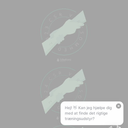
Chat med os
Svar inden for sekunder
🏋️
Hej! Hvad kan jeg hjælpe med?
Stil mig et spørgsmål om vores produkter,
levering eller returnering — jeg er klar!
🚚
Hvad koster fragt, og hvor hurtigt leverer I?
📦
Har I gratis fragt?
❤️
Kan I lave et tilbud?
Hej! 👋 Kan jeg hjælpe dig
med at finde det rigtige
træningsudstyr?