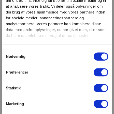
annoncer, til at vise dig funktioner til sociale medier og til
VIND 2 VALGFRIE HÅNDVÆGTE 💥
at analysere vores trafik. Vi deler også oplysninger om
Email
Tilmeld dig nyhedsbrevet og deltag i
din brug af vores hjemmeside med vores partnere inden
TILMELD
konkurrencen om 2 valgfrie
for sociale medier, annonceringspartnere og
analysepartnere. Vores partnere kan kombinere disse
håndvægte. (
Vælg selv vægten –
SHOWROOM & AFHENTNING
data med andre oplysninger, du har givet dem, eller som
maks. 1.000 kr.)
de har indsamlet fra din brug af deres tjenester.
Navn
Man-tors: 08:30 - 15:30
Fredag: 08:30 - 15:00
Samtykkevalg
Email
Nødvendig
Helligdage: Lukket
Showroomet er åbent i samme periode. Kontakt os
gerne inden besøg.
Præferencer
Du kan kontakte os på mail
kundeservice@fitness360.dk, som vi besvarer inden
for 2 hverdage.
Statistik
Marketing
Deltag i konkurrencen