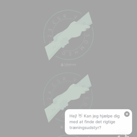
Chat med os
Svar inden for sekunder
🏋️
Hej! Hvad kan jeg hjælpe med?
Stil mig et spørgsmål om vores produkter,
levering eller returnering — jeg er klar!
🚚
Hvad koster fragt, og hvor hurtigt leverer I?
📦
Har I gratis fragt?
❤️
Kan I lave et tilbud?
Hej! 👋 Kan jeg hjælpe dig
med at finde det rigtige
træningsudstyr?