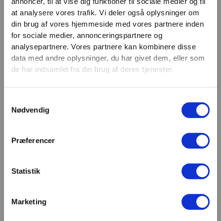
annoncer, til at vise dig funktioner til sociale medier og til
VIND 2 VALGFRIE HÅNDVÆGTE 💥
at analysere vores trafik. Vi deler også oplysninger om
Email
Tilmeld dig nyhedsbrevet og deltag i
din brug af vores hjemmeside med vores partnere inden
TILMELD
konkurrencen om 2 valgfrie
for sociale medier, annonceringspartnere og
analysepartnere. Vores partnere kan kombinere disse
håndvægte. (
Vælg selv vægten –
SHOWROOM & AFHENTNING
data med andre oplysninger, du har givet dem, eller som
maks. 1.000 kr.)
de har indsamlet fra din brug af deres tjenester.
Navn
Man-tors: 08:30 - 15:30
Fredag: 08:30 - 15:00
Samtykkevalg
Email
Nødvendig
Helligdage: Lukket
Showroomet er åbent i samme periode. Kontakt os
gerne inden besøg.
Præferencer
Du kan kontakte os på mail
kundeservice@fitness360.dk, som vi besvarer inden
for 2 hverdage.
Statistik
Marketing
Deltag i konkurrencen