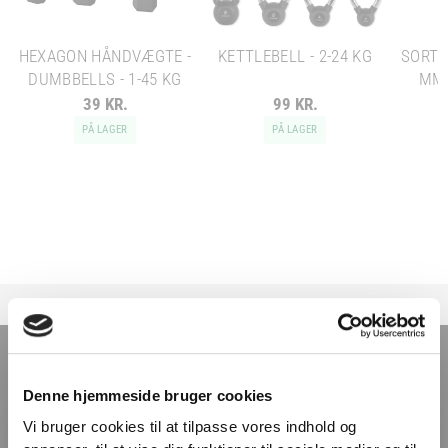
HEXAGON HÅNDVÆGTE -
KETTLEBELL - 2-24 KG
SORT 
DUMBBELLS - 1-45 KG
MM 
39 KR.
99 KR.
PÅ LAGER
PÅ LAGER
TILMELD NYHEDSBREVET
Denne hjemmeside bruger cookies
Få nyheder, tips og tilbud smidt direkte i indbakken
Vi bruger cookies til at tilpasse vores indhold og
– før alle andre. Ingen spam, kun styrke!