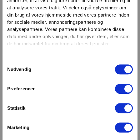
annoncer, til at vise dig funktioner til sociale medier og til
VIND 2 VALGFRIE HÅNDVÆGTE 💥
at analysere vores trafik. Vi deler også oplysninger om
Email
Tilmeld dig nyhedsbrevet og deltag i
din brug af vores hjemmeside med vores partnere inden
TILMELD
konkurrencen om 2 valgfrie
for sociale medier, annonceringspartnere og
analysepartnere. Vores partnere kan kombinere disse
håndvægte. (
Vælg selv vægten –
SHOWROOM & AFHENTNING
data med andre oplysninger, du har givet dem, eller som
maks. 1.000 kr.)
de har indsamlet fra din brug af deres tjenester.
Navn
Man-tors: 08:30 - 15:30
Fredag: 08:30 - 15:00
Samtykkevalg
Email
Nødvendig
Helligdage: Lukket
Showroomet er åbent i samme periode. Kontakt os
gerne inden besøg.
Præferencer
Du kan kontakte os på mail
kundeservice@fitness360.dk, som vi besvarer inden
for 2 hverdage.
Statistik
Marketing
Deltag i konkurrencen