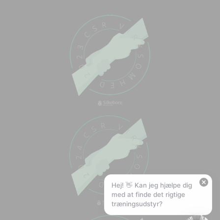
Chat med os
Svar inden for sekunder
🏋️
Hej! Hvad kan jeg hjælpe med?
Stil mig et spørgsmål om vores produkter,
levering eller returnering — jeg er klar!
🚚
Hvad koster fragt, og hvor hurtigt leverer I?
📦
Har I gratis fragt?
❤️
Kan I lave et tilbud?
Hej! 👋 Kan jeg hjælpe dig
med at finde det rigtige
træningsudstyr?