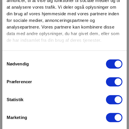
annoncer, til at vise dig funktioner til sociale medier og til
VIND 2 VALGFRIE HÅNDVÆGTE 💥
at analysere vores trafik. Vi deler også oplysninger om
Email
Tilmeld dig nyhedsbrevet og deltag i
din brug af vores hjemmeside med vores partnere inden
TILMELD
konkurrencen om 2 valgfrie
for sociale medier, annonceringspartnere og
analysepartnere. Vores partnere kan kombinere disse
håndvægte. (
Vælg selv vægten –
SHOWROOM & AFHENTNING
data med andre oplysninger, du har givet dem, eller som
maks. 1.000 kr.)
de har indsamlet fra din brug af deres tjenester.
Navn
Man-tors: 08:30 - 15:30
Fredag: 08:30 - 15:00
Samtykkevalg
Email
Nødvendig
Helligdage: Lukket
Showroomet er åbent i samme periode. Kontakt os
gerne inden besøg.
Præferencer
Du kan kontakte os på mail
kundeservice@fitness360.dk, som vi besvarer inden
for 2 hverdage.
Statistik
Marketing
Deltag i konkurrencen