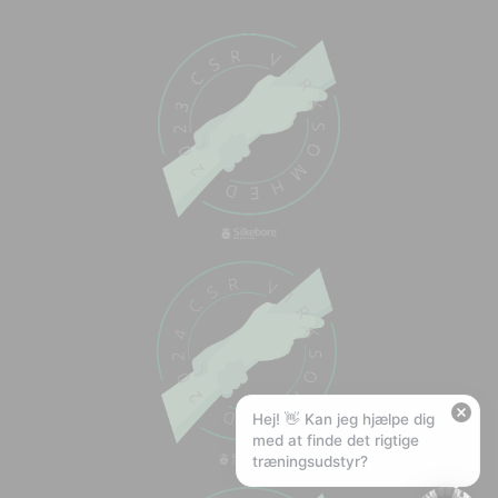
Chat med os
Svar inden for sekunder
🏋️
Hej! Hvad kan jeg hjælpe med?
Stil mig et spørgsmål om vores produkter,
levering eller returnering — jeg er klar!
🚚
Hvad koster fragt, og hvor hurtigt leverer I?
📦
Har I gratis fragt?
❤️
Kan I lave et tilbud?
Hej! 👋 Kan jeg hjælpe dig
med at finde det rigtige
træningsudstyr?